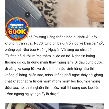
x
Trước đó, việc bà Phương Hằng thông báo đi châu Âu gây
không ít tranh cãi. Người tung tin bà đi trốn, có kẻ khịa bà “nổ”,
phông bạt. Nhà báo Hoàng Nguyên Vũ từng có chia sẻ:
“Tưởng cô đi rồi, mừng thầm, ai dè cô nổ. Nghe tin loáng
thoáng cô đi, tự dưng mình thấy mừng lắm. Đi đâu cũng được,
đi càng xa càng tốt, và đi luôn nơi nào vĩnh hằng nữa thì
không gì bằng. Miễn sao, mình không phải nghe thấy cái giọng
chát khét phát ra từ cái mồm mom móm leo lẻo, môi mỏng
điêu toa, nói thì ít nghiến thì nhiều, mắt thì sòng sọc láo liên
lườm ngang nguýt dọc ấy là được”.