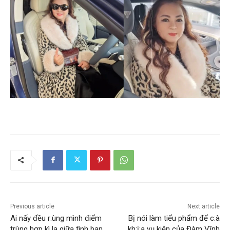
Previous article
Next article
Ai nấy đều r:ùng mình điểm
Bị nói làm tiểu phẩm để c:à
trùng hợp kì lạ giữa tình bạn
kh:ị:a vụ kiện của Đàm Vĩnh