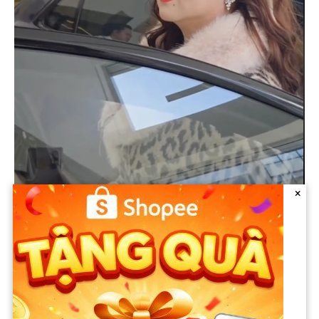
×
Xa quê hương và đến Châu Âu sinh sống, bà Phương Hằng
cũng có những nỗi lòng thầm kín. Nói trên livestream, nữ đại
gia chia sẻ: “Tôi đi như thế này như 1 sự giải thoát. Buồn lắm
nha quý vị, mỗi khi đêm xuống, nước mắt tôi 2 hàng. Nhớ nhà,