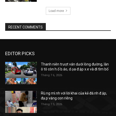
Load more
RECENT COMMENTS
EDITOR PICKS
Thanh niên trượt ván dưới lòng đường, làn
ô tô còn h.ổ b.áo, d.ọa đ.ập x.e và đi tìm bố
Tháng 7 6, 2026
Rù.ng mì.nh với lời khai của kẻ đá.nh đ.ập,
đạ.p văng con riêng
Tháng 7 5, 2026