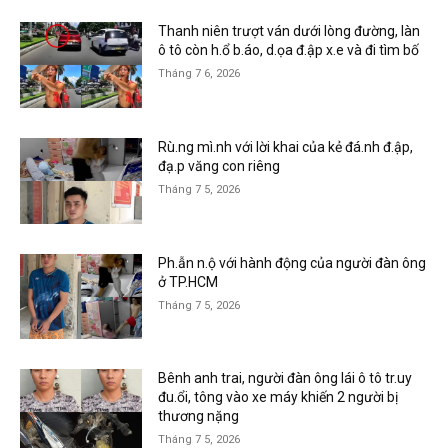
Thanh niên trượt ván dưới lòng đường, làn
ô tô còn h.ổ b.áo, d.ọa đ.ập x.e và đi tìm bố
Tháng 7 6, 2026
Rù.ng mì.nh với lời khai của kẻ đá.nh đ.ập,
đạ.p văng con riêng
Tháng 7 5, 2026
Ph.ẫn n.ộ với hành động của người đàn ông
ở TP.HCM
Tháng 7 5, 2026
Bênh anh trai, người đàn ông lái ô tô tr.uy
đu.ổi, tông vào xe máy khiến 2 người bị
thương nặng
Tháng 7 5, 2026