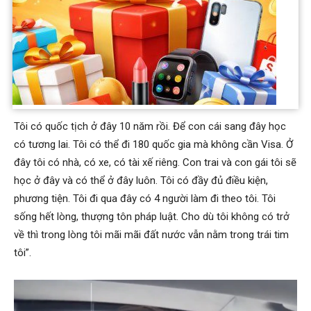
nhớ mọi người. Nhưng mà mọi người không thương tôi, ăn
hiế.p tôi quá. Tôi đã làm hết những gì có thể, đau khổ một
mình tôi. Tôi chịu hết. Tôi rời đi tôi buồn lắm. Thời gian trở lại
thì tôi chưa hứa. Không thương nhưng đừng ăn hiế.p tôi, hãy
để tôi làm người công dân tốt, đóng góp cho xã hội, giúp đỡ
người nghèo”.
Tôi có quốc tịch ở đây 10 năm rồi. Để con cái sang đây học
có tương lai. Tôi có thể đi 180 quốc gia mà không cần Visa. Ở
đây tôi có nhà, có xe, có tài xế riêng. Con trai và con gái tôi sẽ
học ở đây và có thể ở đây luôn. Tôi có đầy đủ điều kiện,
phương tiện. Tôi đi qua đây có 4 người làm đi theo tôi. Tôi
sống hết lòng, thượng tôn pháp luật. Cho dù tôi không có trở
về thì trong lòng tôi mãi mãi đất nước vẫn nằm trong trái tim
tôi”.