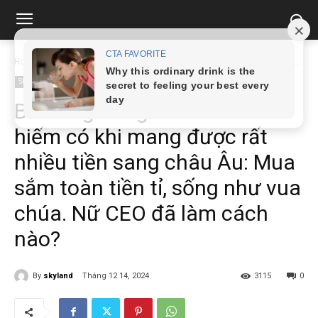
Home
Showbiz
Bà Hằng đúng là nhân tài hiếm có khi mang được rất...
Showbiz
Bà Hằng đúng là nhân tài
hiếm có khi mang được rất
nhiều tiền sang châu Âu: Mua
sắm toàn tiền tỉ, sống như vua
chúa. Nữ CEO đã làm cách
nào?
By
skyland
Tháng 12 14, 2024
3115
0