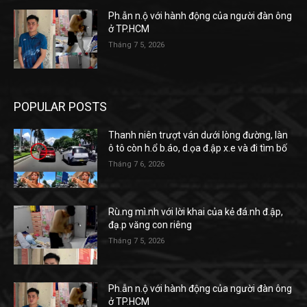
Ph.ẫn n.ộ với hành động của người đàn ông
ở TP.HCM
Tháng 7 5, 2026
POPULAR POSTS
Thanh niên trượt ván dưới lòng đường, làn
ô tô còn h.ổ b.áo, d.ọa đ.ập x.e và đi tìm bố
Tháng 7 6, 2026
Rù.ng mì.nh với lời khai của kẻ đá.nh đ.ập,
đạ.p văng con riêng
Tháng 7 5, 2026
Ph.ẫn n.ộ với hành động của người đàn ông
ở TP.HCM