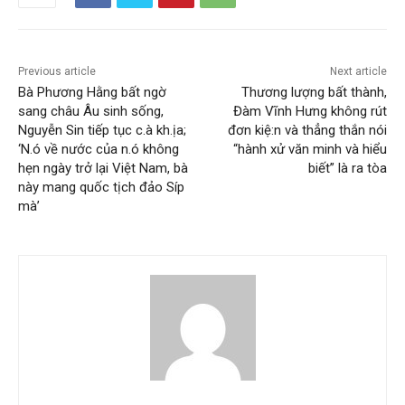
Previous article
Next article
Bà Phương Hằng bất ngờ
Thương lượng bất thành,
sang châu Âu sinh sống,
Đàm Vĩnh Hưng không rút
Nguyễn Sin tiếp tục c.à kh.ịa;
đơn kiệ:n và thẳng thắn nói
‘N.ó về nước của n.ó không
“hành xử văn minh và hiểu
hẹn ngày trở lại Việt Nam, bà
biết” là ra tòa
này mang quốc tịch đảo Síp
mà’