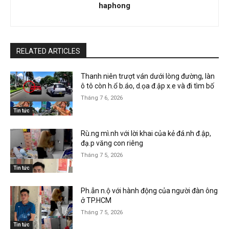
haphong
RELATED ARTICLES
Thanh niên trượt ván dưới lòng đường, làn
ô tô còn h.ổ b.áo, d.ọa đ.ập x.e và đi tìm bố
Tháng 7 6, 2026
Tin tức
Rù.ng mì.nh với lời khai của kẻ đá.nh đ.ập,
đạ.p văng con riêng
Tháng 7 5, 2026
Tin tức
Ph.ẫn n.ộ với hành động của người đàn ông
ở TP.HCM
Tháng 7 5, 2026
Tin tức