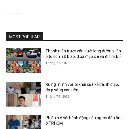
MOST POPULAR
Thanh niên trượt ván dưới lòng đường, làn
ô tô còn h.ổ b.áo, d.ọa đ.ập x.e và đi tìm bố
Tháng 7 6, 2026
Rù.ng mì.nh với lời khai của kẻ đá.nh đ.ập,
đạ.p văng con riêng
Tháng 7 5, 2026
Ph.ẫn n.ộ với hành động của người đàn ông
ở TP.HCM