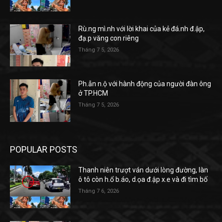
Rù.ng mì.nh với lời khai của kẻ đá.nh đ.ập,
đạ.p văng con riêng
Tháng 7 5, 2026
Ph.ẫn n.ộ với hành động của người đàn ông
ở TP.HCM
Tháng 7 5, 2026
POPULAR POSTS
Thanh niên trượt ván dưới lòng đường, làn
ô tô còn h.ổ b.áo, d.ọa đ.ập x.e và đi tìm bố
Tháng 7 6, 2026