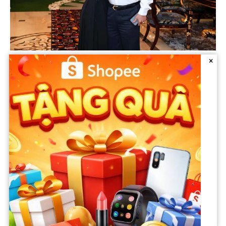
×
Síp là thành viên của Liên minh châu Âu từ năm 2004 và nằm
trong số những nơi định cư tốt nhất thế giới, theo khảo sát
của hãng tư vấn bất động sản Knight Frank.
Hầu hết các nhà tư vấn thuế quốc tế đều cho rằng Cộng Hoà
Síp là quốc gia có cơ chế thuế cá nhân trong nước ưu đãi:
12,5% thuế DN (nước có mức thuế thấp nhất châu Âu); 0%
thuế thừa kế và doanh thu bán cổ phiếu; không phải chịu thuế
nếu có mặt ở Síp dưới 1 năm…