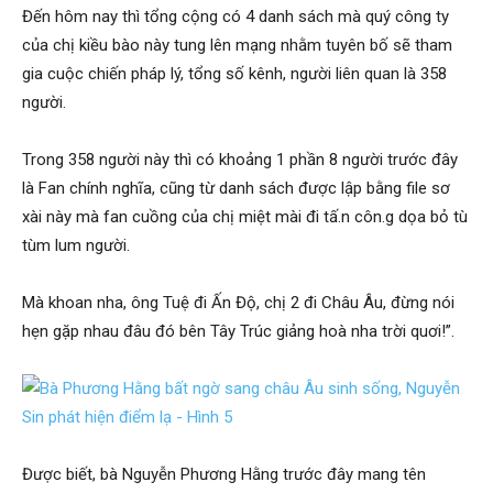
Đến hôm nay thì tổng cộng có 4 danh sách mà quý công ty
của chị kiều bào này tung lên mạng nhằm tuyên bố sẽ tham
gia cuộc chiến pháp lý, tổng số kênh, người liên quan là 358
người.
Trong 358 người này thì có khoảng 1 phần 8 người trước đây
là Fan chính nghĩa, cũng từ danh sách được lập bằng file sơ
xài này mà fan cuồng của chị miệt mài đi tấ.n côn.g dọa bỏ tù
tùm lum người.
Mà khoan nha, ông Tuệ đi Ấn Độ, chị 2 đi Châu Âu, đừng nói
hẹn gặp nhau đâu đó bên Tây Trúc giảng hoà nha trời quơi!”.
Được biết, bà Nguyễn Phương Hằng trước đây mang tên