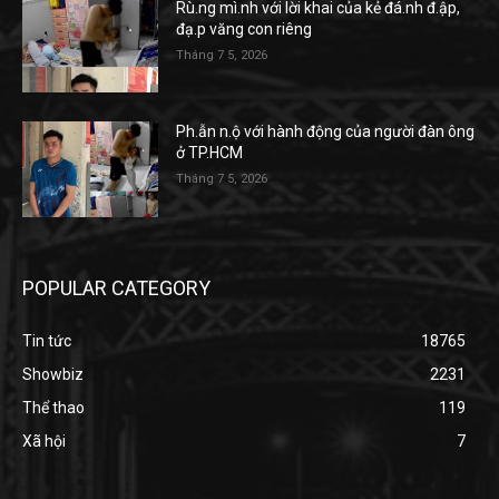
Rù.ng mì.nh với lời khai của kẻ đá.nh đ.ập,
đạ.p văng con riêng
Tháng 7 5, 2026
Ph.ẫn n.ộ với hành động của người đàn ông
ở TP.HCM
Tháng 7 5, 2026
POPULAR CATEGORY
Tin tức
18765
Showbiz
2231
Thể thao
119
Xã hội
7