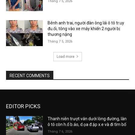
Tháng 7 5, 2026
Bênh anh trai, người đàn ông lái ô tô tr.uy
đu.ổi, tông vào xe máy khiến 2 người bị
thương nặng
Tháng 7 5, 2026
Load more
RECENT COMMENTS
EDITOR PICKS
Thanh niên trượt ván dưới lòng đường, làn
ô tô còn h.ổ b.áo, d.ọa đ.ập x.e và đi tìm bố
Tháng 7 6, 2026