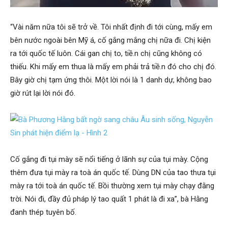
“Vài năm nữa tôi sẽ trở về. Tôi nhất định đi tới cùng, mấy em
bên nước ngoài bên Mỹ á, cố gắng mắng chị nữa đi. Chị kiện
ra tới quốc tế luôn. Cái gan chị to, tiề.n chị cũng không có
thiếu. Khi mấy em thua là mấy em phải trả tiề.n đó cho chị đó.
Bây giờ chị tạm ứng thôi. Một lời nói là 1 danh dự, không bao
giờ rút lại lời nói đó.
Cố gắng đi tụi mày sẽ nổi tiếng ở lãnh sự của tụi mày. Cộng
thêm đưa tụi mày ra toà án quốc tế. Dùng DN của tao thưa tụi
mày ra tới toà án quốc tế. Bồi thường xem tụi mày chạy đằng
trời. Nói đi, đầy đủ pháp lý tao quất 1 phát là đi xa”, bà Hằng
đanh thép tuyên bố.