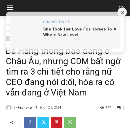
Home
Tin tức
Bà Hằng thông báo đang ở Châu Âu, nhưng CDM bất
ngờ...
Tin tức
Bà Hằng thông báo đang ở
Châu Âu, nhưng CDM bất ngờ
tìm ra 3 chi tiết cho rằng nữ
CEO đang nói d:ối, hóa ra cô
vẫn đang ở Việt Nam
By
haphong
Tháng 12 2, 2024
177
0