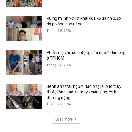
Rù.ng mì.nh với lời khai của kẻ đá.nh đ.ập,
đạ.p văng con riêng
Tháng 7 5, 2026
Ph.ẫn n.ộ với hành động của người đàn ông
ở TP.HCM
Tháng 7 5, 2026
Bênh anh trai, người đàn ông lái ô tô tr.uy
đu.ổi, tông vào xe máy khiến 2 người bị
thương nặng
Tháng 7 5, 2026
Load more