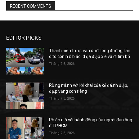
RECENT COMMENTS
EDITOR PICKS
Thanh niên trượt ván dưới lòng đường, làn
ô tô còn h.ổ b.áo, d.ọa đ.ập x.e và đi tìm bố
Tháng 7 6, 2026
Rù.ng mì.nh với lời khai của kẻ đá.nh đ.ập,
đạ.p văng con riêng
Tháng 7 5, 2026
Ph.ẫn n.ộ với hành động của người đàn ông
ở TP.HCM
Tháng 7 5, 2026