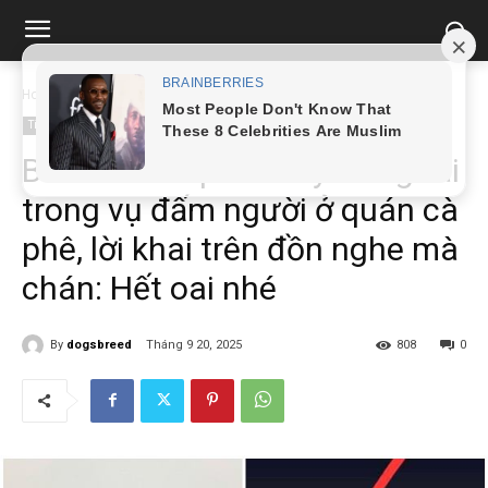
Home
Tin tức
B:ắt khẩn cấp “thư ký” tổng tài trong vụ đấm người ở...
Tin tức
B:ắt khẩn cấp “thư ký” tổng tài
trong vụ đấm người ở quán cà
phê, lời khai trên đồn nghe mà
chán: Hết oai nhé
By
dogsbreed
Tháng 9 20, 2025
808
0