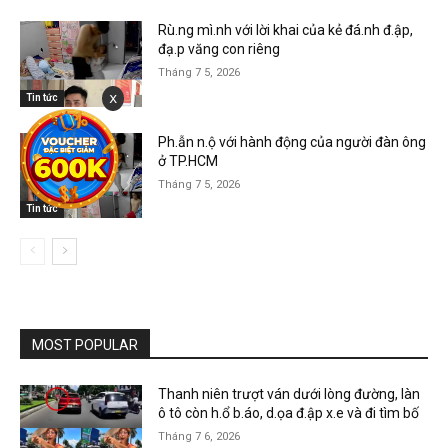
Rù.ng mì.nh với lời khai của kẻ đá.nh đ.ập,
đạ.p văng con riêng
Tháng 7 5, 2026
x
Tin tức
Ph.ẫn n.ộ với hành động của người đàn ông
ở TP.HCM
Tháng 7 5, 2026
Tin tức
MOST POPULAR
Thanh niên trượt ván dưới lòng đường, làn
ô tô còn h.ổ b.áo, d.ọa đ.ập x.e và đi tìm bố
Tháng 7 6, 2026