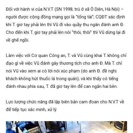
Đối với hành vi của N.V.T (SN 1998; trú ở xã Ô Diên, Hà Nội) –
người được cộng đồng mạng gọi là “tổng tài”; CQĐT xác định
khi T. giơ tay phải lên thì Vũ đi vào quầy thu ngân đánh anh Đ.
Cho đến khi T. giơ tay phải lên nói “thôi, thôi” thì Vũ dừng lại đi
về ghế ngồi.
Làm việc với Cơ quan Công an, T. và Vũ cùng khai T. không chỉ
đạo gì về việc Vũ đánh gây thương tích cho anh Đ. Mà T. chỉ
nói Vũ vào xem ai có lời nói xúc phạm (do anh Đ. đề nghị
khách không hút thuốc lá trong quán); và khi thấy có tiếng
đánh nhau phía sau, T. đã giơ tay lên để can ngăn hai bên.
Lực lượng chức năng đã lập biên bản cam đoan cho N.V.T về
để tiếp tục xác minh, xử lý.