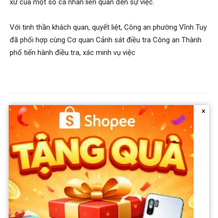
xử của một số cá nhân liên quan đến sự việc.
Với tinh thần khách quan, quyết liệt, Công an phường Vĩnh Tuy
đã phối hợp cùng Cơ quan Cảnh sát điều tra Công an Thành
phố tiến hành điều tra, xác minh vụ việc
×
Previous article
Next article
Ngỡ ngàng với lý do BLV Tạ
Hoa hậu Thùy Tiên được viện
Biên Cương rời VTV dù đang
kiểm sát ghi nhận hai tình tiết
giữ chức vụ lớn: Khán giả
giảm nhẹ: Ngày về gần hơn
mong anh suy nghĩ lại
một chút rồi