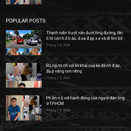
POPULAR POSTS
Thanh niên trượt ván dưới lòng đường, làn
ô tô còn h.ổ b.áo, d.ọa đ.ập x.e và đi tìm bố
Tháng 7 6, 2026
Rù.ng mì.nh với lời khai của kẻ đá.nh đ.ập,
đạ.p văng con riêng
Tháng 7 5, 2026
Ph.ẫn n.ộ với hành động của người đàn ông
ở TP.HCM
Tháng 7 5, 2026