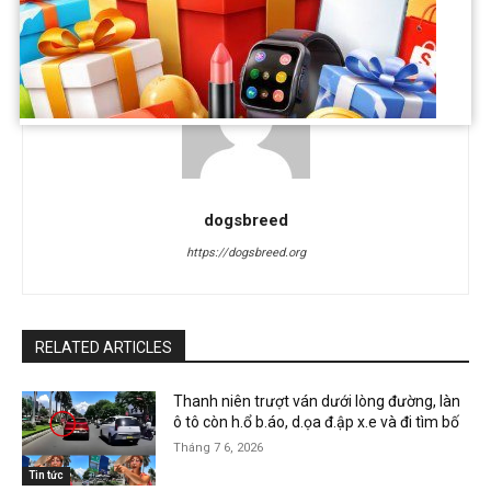
dogsbreed
https://dogsbreed.org
RELATED ARTICLES
Thanh niên trượt ván dưới lòng đường, làn
ô tô còn h.ổ b.áo, d.ọa đ.ập x.e và đi tìm bố
Tháng 7 6, 2026
Tin tức