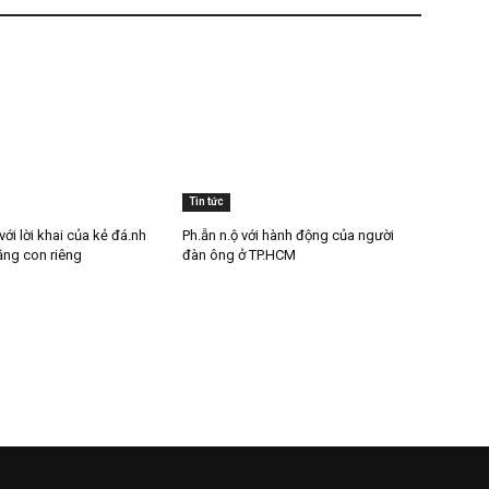
Tin tức
với lời khai của kẻ đá.nh
Ph.ẫn n.ộ với hành động của người
ăng con riêng
đàn ông ở TP.HCM