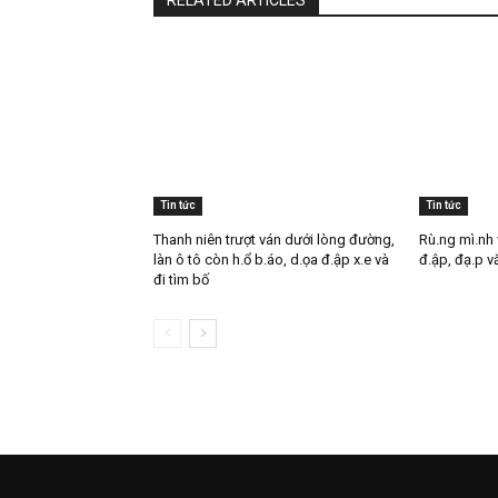
Tin tức
Tin tức
Thanh niên trượt ván dưới lòng đường,
Rù.ng mì.nh 
làn ô tô còn h.ổ b.áo, d.ọa đ.ập x.e và
đ.ập, đạ.p v
đi tìm bố