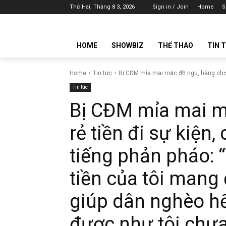
Thứ Hai, Tháng 8 3, 2026
Sign in / Join
Home
S
HOME
SHOWBIZ
THỂ THAO
TIN 
Home
Tin tức
Bị CĐM mỉa mai mặc đồ ngủ, hàng chợ rẻ
Tin tức
Bị CĐM mỉa mai m
rẻ tiền đi sự kiện,
tiếng phản pháo: “
tiền của tôi mang 
giúp dân nghèo hế
được như tôi chưa 