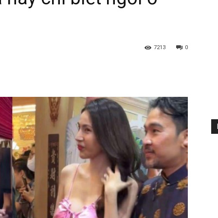
7213
0