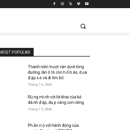
MOST POPULAR
Thanh niên trượt ván dưới lòng
đường, làn ô tô còn h.ổ b.áo, d.ọa
đ.ập x.e và đi tìm bố
Tháng 7 6, 2026
Rù.ng mì.nh với lời khai của kẻ
đá.nh đ.ập, đạ.p văng con riêng
Tháng 7 5, 2026
Ph.ẫn n.ộ với hành động của