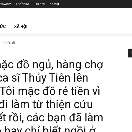
howbiz
Thể thao
Tin tức
Xã hội
TỨC
XÃ HỘI
 tiền đi...
ặc đồ ngủ, hàng chợ
 ca sĩ Thủy Tiên lên
Tôi mặc đồ rẻ tiền vì
đi làm từ thiện cứu
t rồi, các bạn đã làm
hay chỉ biết ngồi ở