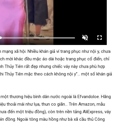
 mạng xã hội. Nhiều khán giả ví trang phục như nội y, chưa
ch mời khác đều mặc áo dài hoặc trang phục cổ điển, chỉ
ình Thủy Tiên rất đẹp nhưng chiếc váy này chưa phù hợp
à khi Thủy Tiên mặc theo cách không nội y”… một số khán giả
ừ một thương hiệu bình dân nước ngoài là Efvandoloe. Hãng
liệu thoải mái như lụa, thun co giãn… Trên Amazon, mẫu
ưa đến một triệu đồng), còn trên nền tảng AliExpress, váy
ìn đồng. Ngoài tông màu hồng như bà xã cầu thủ Công