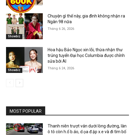
Showbiz
Chuyện gì thế này, gia đình không nhận ra
Ngân 98 nữa
Tháng 6 26, 2026
Showbiz
Hoa hậu Bảo Ngọc xin lỗi, thừa nhận thư
trúng tuyển Đại học Columbia được chỉnh
sửa bởi AI
Tháng 6 24, 2026
Showbiz
MOST POPULAR
Thanh niên trượt ván dưới lòng đường, làn
ô tô còn h.ổ b.áo, d.ọa đ.ập x.e và đi tìm bố