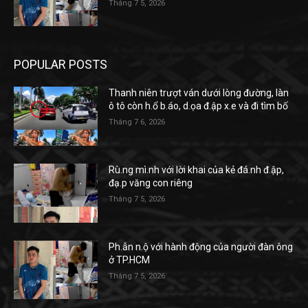
Tháng 7 5, 2026
POPULAR POSTS
Thanh niên trượt ván dưới lòng đường, làn
ô tô còn h.ổ b.áo, d.ọa đ.ập x.e và đi tìm bố
Tháng 7 6, 2026
Rù.ng mì.nh với lời khai của kẻ đá.nh đ.ập,
đạ.p văng con riêng
Tháng 7 5, 2026
Ph.ẫn n.ộ với hành động của người đàn ông
ở TP.HCM
Tháng 7 5, 2026