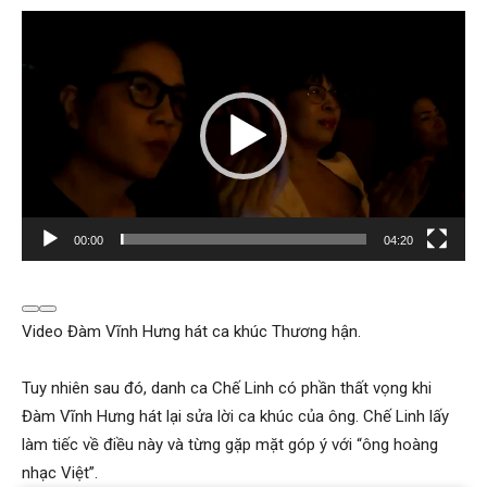
T
r
ì
n
h
c
h
ơ
00:00
04:20
i
V
i
Video Đàm Vĩnh Hưng hát ca khúc Thương hận.
d
e
Tuy nhiên sau đó, danh ca Chế Linh có phần thất vọng khi
o
Đàm Vĩnh Hưng hát lại sửa lời ca khúc của ông. Chế Linh lấy
làm tiếc về điều này và từng gặp mặt góp ý với “ông hoàng
nhạc Việt”.