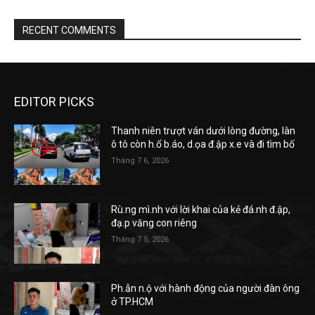
RECENT COMMENTS
EDITOR PICKS
Thanh niên trượt ván dưới lòng đường, làn
ô tô còn h.ổ b.áo, d.ọa đ.ập x.e và đi tìm bố
Tháng 7 6, 2026
Rù.ng mì.nh với lời khai của kẻ đá.nh đ.ập,
đạ.p văng con riêng
Tháng 7 5, 2026
Ph.ẫn n.ộ với hành động của người đàn ông
ở TP.HCM