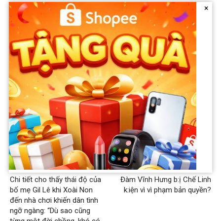
×
“Tôi cứ nghĩ Đàm Vĩnh Hưng sẽ tiếp nhận ý kiến của tôi. Song
cậu ấy phớt lờ, vẫn hát sai lời ca khúc của tôi. Tôi khá buồn
nhưng nghĩ rằng chắc do mỗi người mỗi tính”, Chế Linh bộc
bạch.
Previous article
Next article
Chi tiết cho thấy thái độ của
Đàm Vĩnh Hưng b:ị Chế Linh
bố mẹ Gil Lê khi Xoài Non
k:iện vì vì phạm bản quyền?
đến nhà chơi khiến dân tình
ngỡ ngàng: “Dù sao cũng
từng một đời chồng, khó có