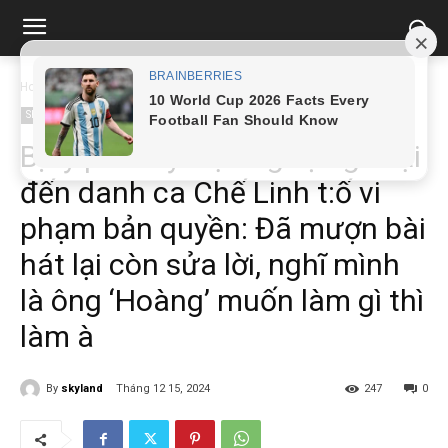
Home
Showbiz
Bị tỷ phú Mỹ kiện ngược giờ lại đến danh ca Chế...
Showbiz
Bị tỷ phú Mỹ kiện ngược giờ lại
đến danh ca Chế Linh t:ố vi
phạm bản quyền: Đã mượn bài
hát lại còn sửa lời, nghĩ mình
là ông ‘Hoàng’ muốn làm gì thì
làm à
By
skyland
Tháng 12 15, 2024
247
0