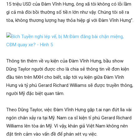
15 triệu USD của Đàm Vĩnh Hưng, ông xã tôi không có lỗi lầm
gì cả mà đòi bồi thường số tiề.n lớn như vậy. Chúng tôi sẽ ra
tòa, không thương lượng hay thỏa hiệp gì với Đàm Vĩnh Hưng”.
Thông tin thêm về vụ kiện của Đàm Vĩnh Hưng, bầu show
Dũng Taylor người được cho là chia sẻ thông tin về đơn kiện
đầu tiên trên MXH cho biết, sắp tới vụ kiện giữa Đàm Vĩnh
Hưng và tỷ phú Gerard Richard Williams sẽ được truyền thông,
người Mỹ đặc biệt quan tâm.
Theo Dũng Taylor, việc Đàm Vĩnh Hưng gặp t.ai nạn đứt lìa vài
ngón chân xảy ra tại Mỹ. Nam ca sĩ kiện tỉ phú Gerard Richard
Williams lên tòa án Mỹ. Vì vậy, khán giả Việt Nam không nên
đặt tình cảm vào vấn đề để phán xét vụ việc.