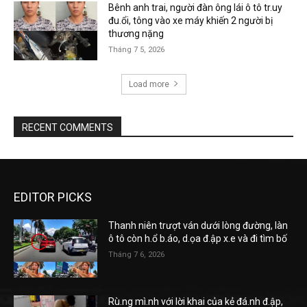
Bênh anh trai, người đàn ông lái ô tô tr.uy
đu.ổi, tông vào xe máy khiến 2 người bị
thương nặng
Tháng 7 5, 2026
Load more
RECENT COMMENTS
EDITOR PICKS
Thanh niên trượt ván dưới lòng đường, làn
ô tô còn h.ổ b.áo, d.ọa đ.ập x.e và đi tìm bố
Tháng 7 6, 2026
Rù.ng mì.nh với lời khai của kẻ đá.nh đ.ập,