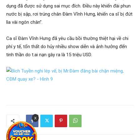
dụng đã được sử dụng sai mục đích. Điều này khiến đài phun
nước bị sập, rơi trúng chân Đàm Vĩnh Hưng, khiến ca sĩ bị đứt
lìa vài ngón chân”.
Ca sĩ Đàm Vĩnh Hưng đã yêu cầu bồi thường thiệt hại về chi
phí y tế, tổn thất do hủy nhiều show diễn và ảnh hưởng đến
tinh thần do t.ai nạn gây ra là 15 triệu USD.
x