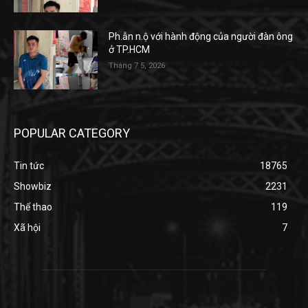
Ph.ẫn n.ộ với hành động của người đàn ông
ở TP.HCM
Tháng 7 5, 2026
POPULAR CATEGORY
Tin tức
18765
Showbiz
2231
Thể thao
119
Xã hội
7