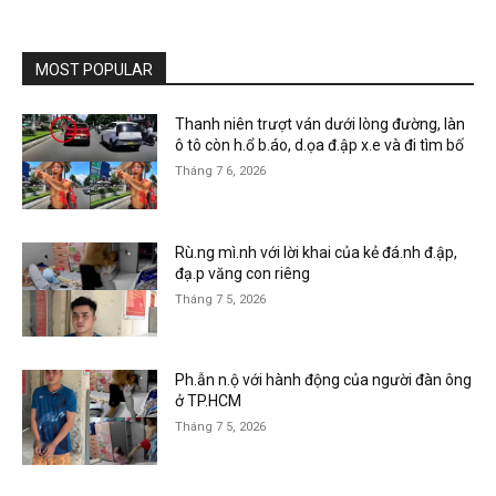
MOST POPULAR
Thanh niên trượt ván dưới lòng đường, làn
ô tô còn h.ổ b.áo, d.ọa đ.ập x.e và đi tìm bố
Tháng 7 6, 2026
Rù.ng mì.nh với lời khai của kẻ đá.nh đ.ập,
đạ.p văng con riêng
Tháng 7 5, 2026
Ph.ẫn n.ộ với hành động của người đàn ông
ở TP.HCM
Tháng 7 5, 2026