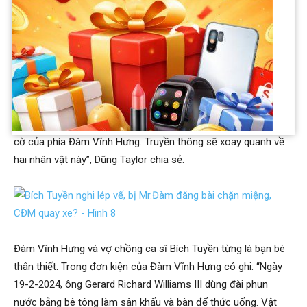
mạch có tầm ảnh hưởng ở Mỹ, là đối tác lớn của Apple,
Qualcomm… Vì vậy, vụ kiện sắp tới vào tháng 6-2025 sẽ được
truyền thông nước ngoài, cả nước Mỹ đặc biệt quan tâm.
“Không chỉ khán giả Việt Nam, người Việt tại Mỹ, mà cả nước
Mỹ, truyền thông quốc tế sẽ vào cuộc. Vì vậy cả nước Mỹ sẽ
biết đến Đàm Vĩnh Hưng là ai. Tôi nghĩ đây cũng là một nước
cờ của phía Đàm Vĩnh Hưng. Truyền thông sẽ xoay quanh về
hai nhân vật này”, Dũng Taylor chia sẻ.
Đàm Vĩnh Hưng và vợ chồng ca sĩ Bích Tuyền từng là bạn bè
thân thiết. Trong đơn kiện của Đàm Vĩnh Hưng có ghi: “Ngày
19-2-2024, ông Gerard Richard Williams III dùng đài phun
nước bằng bê tông làm sân khấu và bàn để thức uống. Vật