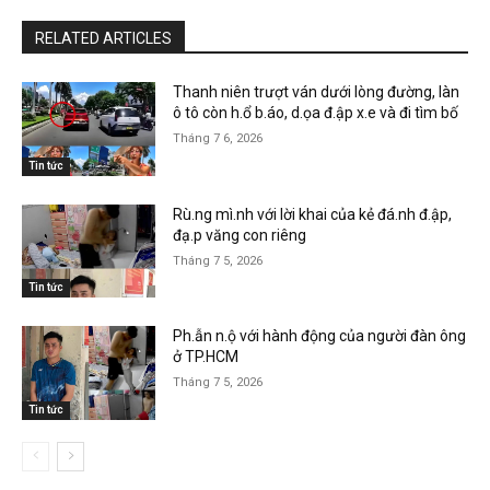
RELATED ARTICLES
Thanh niên trượt ván dưới lòng đường, làn
ô tô còn h.ổ b.áo, d.ọa đ.ập x.e và đi tìm bố
Tháng 7 6, 2026
Tin tức
Rù.ng mì.nh với lời khai của kẻ đá.nh đ.ập,
đạ.p văng con riêng
Tháng 7 5, 2026
Tin tức
Ph.ẫn n.ộ với hành động của người đàn ông
ở TP.HCM
Tháng 7 5, 2026
Tin tức