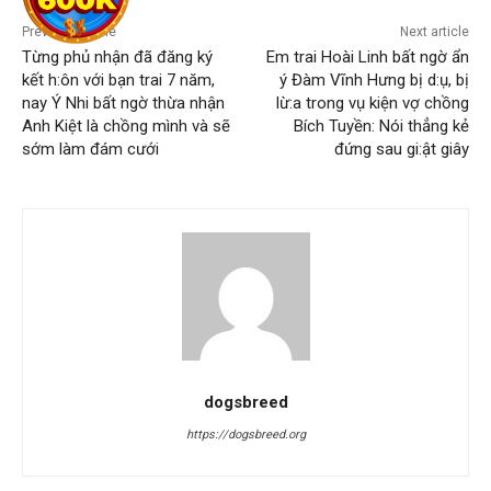
Previous article
Next article
Từng phủ nhận đã đăng ký
Em trai Hoài Linh bất ngờ ẩn
kết h:ôn với bạn trai 7 năm,
ý Đàm Vĩnh Hưng bị d:ụ, bị
nay Ý Nhi bất ngờ thừa nhận
lừ:a trong vụ kiện vợ chồng
Anh Kiệt là chồng mình và sẽ
Bích Tuyền: Nói thẳng kẻ
sớm làm đám cưới
đứng sau gi:ật giây
dogsbreed
https://dogsbreed.org