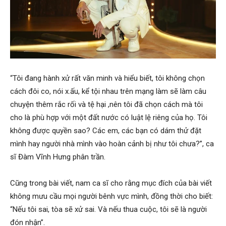
“Tôi đang hành xử rất văn minh và hiểu biết, tôi không chọn
cách đôi co, nói x.ấu, kể tội nhau trên mạng làm sẽ làm câu
chuyện thêm rắc rối và tệ hại ,nên tôi đã chọn cách mà tôi
cho là phù hợp với một đất nước có luật lệ riêng của họ. Tôi
không được quyền sao? Các em, các bạn có dám thử đặt
mình hay người nhà mình vào hoàn cảnh bị như tôi chưa?”, ca
sĩ Đàm Vĩnh Hưng phân trần.
Cũng trong bài viết, nam ca sĩ cho rằng mục đích của bài viết
không mưu cầu mọi người bênh vực mình, đồng thời cho biết:
“Nếu tôi sai, tòa sẽ xử sai. Và nếu thua cuộc, tôi sẽ là người
đón nhận”.