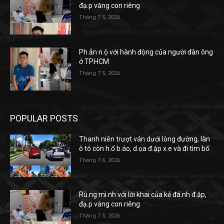
đạ.p văng con riêng
Tháng 7 5, 2026
Ph.ẫn n.ộ với hành động của người đàn ông
ở TP.HCM
Tháng 7 5, 2026
POPULAR POSTS
Thanh niên trượt ván dưới lòng đường, làn
ô tô còn h.ổ b.áo, d.ọa đ.ập x.e và đi tìm bố
Tháng 7 6, 2026
Rù.ng mì.nh với lời khai của kẻ đá.nh đ.ập,
đạ.p văng con riêng
Tháng 7 5, 2026