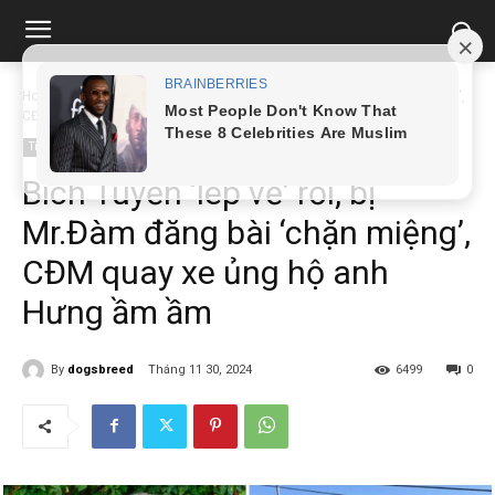
Home
Tin tức
Bích Tuyền 'lép vế' rồi, bị Mr.Đàm đăng bài 'chặn miệng',
CĐM...
Tin tức
Bích Tuyền ‘lép vế’ rồi, bị
Mr.Đàm đăng bài ‘chặn miệng’,
CĐM quay xe ủng hộ anh
Hưng ầm ầm
By
dogsbreed
Tháng 11 30, 2024
6499
0