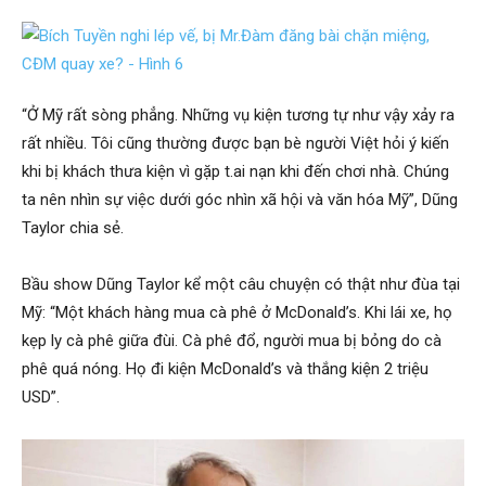
“Ở Mỹ rất sòng phẳng. Những vụ kiện tương tự như vậy xảy ra
rất nhiều. Tôi cũng thường được bạn bè người Việt hỏi ý kiến
khi bị khách thưa kiện vì gặp t.ai nạn khi đến chơi nhà. Chúng
ta nên nhìn sự việc dưới góc nhìn xã hội và văn hóa Mỹ”, Dũng
Taylor chia sẻ.
Bầu show Dũng Taylor kể một câu chuyện có thật như đùa tại
Mỹ: “Một khách hàng mua cà phê ở McDonald’s. Khi lái xe, họ
kẹp ly cà phê giữa đùi. Cà phê đổ, người mua bị bỏng do cà
phê quá nóng. Họ đi kiện McDonald’s và thắng kiện 2 triệu
USD”.