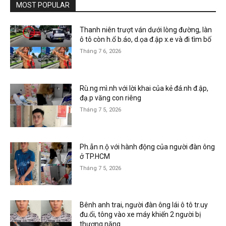
MOST POPULAR
Thanh niên trượt ván dưới lòng đường, làn
ô tô còn h.ổ b.áo, d.ọa đ.ập x.e và đi tìm bố
Tháng 7 6, 2026
Rù.ng mì.nh với lời khai của kẻ đá.nh đ.ập,
đạ.p văng con riêng
Tháng 7 5, 2026
Ph.ẫn n.ộ với hành động của người đàn ông
ở TP.HCM
Tháng 7 5, 2026
Bênh anh trai, người đàn ông lái ô tô tr.uy
đu.ổi, tông vào xe máy khiến 2 người bị
thương nặng