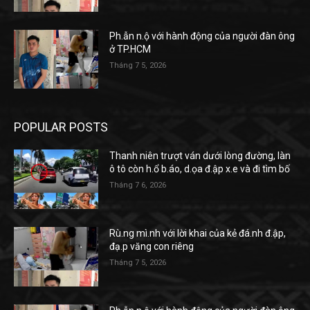
Ph.ẫn n.ộ với hành động của người đàn ông
ở TP.HCM
Tháng 7 5, 2026
POPULAR POSTS
Thanh niên trượt ván dưới lòng đường, làn
ô tô còn h.ổ b.áo, d.ọa đ.ập x.e và đi tìm bố
Tháng 7 6, 2026
Rù.ng mì.nh với lời khai của kẻ đá.nh đ.ập,
đạ.p văng con riêng
Tháng 7 5, 2026