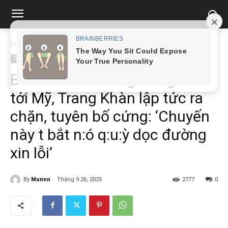
Home
Tin tức
Biết tin bà Phương Hằng đã tới Mỹ, Trang Khàn lập tức...
Tin tức
Biết tin bà Phương Hằng đã
tới Mỹ, Trang Khàn lập tức ra
chặn, tuyên bố cứng: ‘Chuyến
này t bắt n:ó q:u:ỳ dọc đường
xin lỗi’
By
Munnn
Tháng 9 26, 2025
2777
0