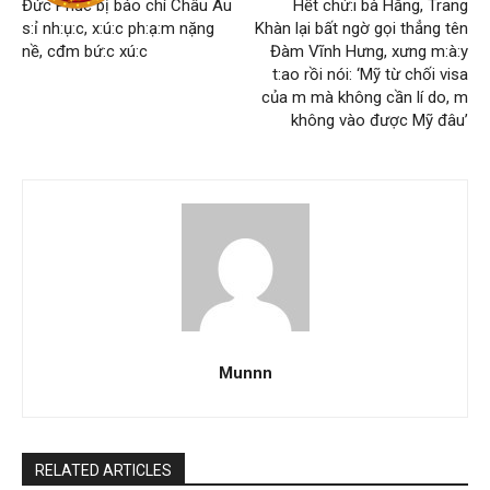
Đức Phúc bị báo chí Châu Âu
Hết chử:i bà Hằng, Trang
s:ỉ nh:ụ:c, x:ú:c ph:ạ:m nặng
Khàn lại bất ngờ gọi thẳng tên
nề, cđm bứ:c xú:c
Đàm Vĩnh Hưng, xưng m:à:y
t:ao rồi nói: ‘Mỹ từ chối visa
của m mà không cần lí do, m
không vào được Mỹ đâu’
Munnn
RELATED ARTICLES