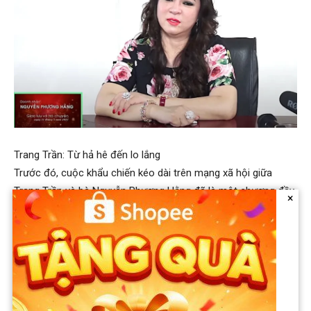
Trang Trần: Từ hả hê đến lo lắng
Trước đó, cuộc khẩu chiến kéo dài trên mạng xã hội giữa
Trang Trần và bà Nguyễn Phương Hằng đã là một chương đầy
×
tai tiếng. Hai bên không ngại ngần buông lời xúc phạm, chửi
bới lẫn nhau, thu hút sự theo dõi của hàng triệu người. Sự đối
đầu đạt đỉnh điểm khi CEO Đại Nam bị cơ quan chức năng
Việt Nam xử lý, Trang Trần đã thể hiện sự hả hê một cách
công khai. Cựu siêu mẫu còn kể chuyện lái xe đi qua nhà nữ
doanh nhân để xem tình hình và sau đó tung chương trình