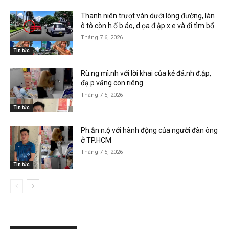
Thanh niên trượt ván dưới lòng đường, làn
ô tô còn h.ổ b.áo, d.ọa đ.ập x.e và đi tìm bố
Tháng 7 6, 2026
Tin tức
Rù.ng mì.nh với lời khai của kẻ đá.nh đ.ập,
đạ.p văng con riêng
Tháng 7 5, 2026
Tin tức
Ph.ẫn n.ộ với hành động của người đàn ông
ở TP.HCM
Tháng 7 5, 2026
Tin tức