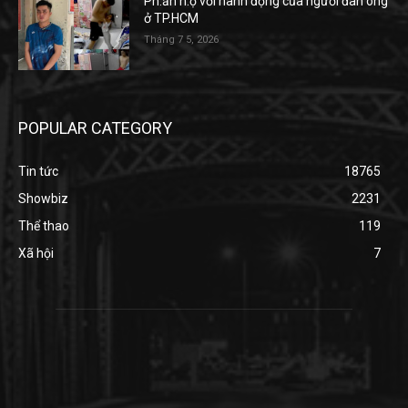
Ph.ẫn n.ộ với hành động của người đàn ông
ở TP.HCM
Tháng 7 5, 2026
POPULAR CATEGORY
Tin tức
18765
Showbiz
2231
Thể thao
119
Xã hội
7