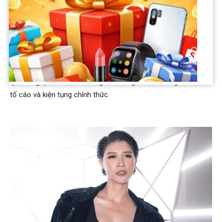
sale để ăn mừng trên mạng xã hội.
Trang Khàn, với phong cách thẳng thắn và không kiêng nể, đã
nhiều lần livestream bày tỏ quan điểm và có những lời lẽ được
cho là công kích, thách thức trực tiếp nhắm vào bà Phương
Hằng và chồng là ông Huỳnh Uy Dũng. Sự đối đầu này từ lời
qua tiếng lại đã nhanh chóng leo thang thành những đơn thư
tố cáo và kiện tụng chính thức.