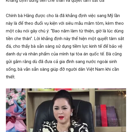
Khẳng định dùng tiền che thân và quyết tâm sắt đá
Chính bà Hằng được cho là đã khẳng định việc sang Mỹ lần
này là để theo đuổi vụ kiện với siêu mẫu mắm tôm, kèm theo
một câu nói gây chú ý: “Bao năm làm từ thiện, giờ là lúc dùng
tiền che thân”. Lời khẳng định này thể hiện một quyết tâm sắt
đá, cho thấy bà sẵn sàng sử dụng tiềm lực kinh tế để bảo vệ
danh dự và nhân phẩm của mình tại tòa án quốc tế. Bà cũng
gửi gắm rằng dù đã đưa cả gia đình sang nước ngoài sinh
sống, bà vẫn sẵn sàng giúp đỡ người dân Việt Nam khi cần
thiết.