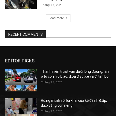
Tháng 7 5, 2026
Load more
RECENT COMMENTS
EDITOR PICKS
Thanh niên trượt ván dưới lòng đường, làn
ô tô còn h.ổ b.áo, d.ọa đ.ập x.e và đi tìm bố
Tháng 7 6, 2026
Rù.ng mì.nh với lời khai của kẻ đá.nh đ.ập,
đạ.p văng con riêng
Tháng 7 5, 2026