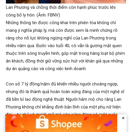
Lan Phương và chồng thời điểm còn hạnh phúc trước khi
công bố ly hôn. (Ảnh: FBNV)
Những thông tin được công khai trên phiên tòa không chỉ
mang ý nghĩa pháp lý, mà còn được xem là minh chứng rõ
ràng cho nỗ lực không ngừng nghỉ của Lan Phương trong
nhiều năm qua. Bước vào tuổi 40, cô vẫn là gương mặt quen
thuộc trên sóng truyền hình, góp mặt trong hàng loạt bộ phim
ăn khách, đồng thời giữ vững sức hút với khán giả qua những
dự án quảng cáo và công việc kinh doanh.
Con số 7 tỷ đồng/năm đủ khiến nhiều người choáng ngợp,
nhưng đó là thành quả hoàn toàn xứng đáng của một nghệ sĩ
đã bền bỉ lao động nghệ thuật. Người hâm mộ cho rằng Lan
Phương không chỉ khẳng định bản lĩnh của một phụ nữ hiện
đại – tự chủ và mạnh mẽ mà còn xứng đáng có một cuộc
×
sống hạnh phúc, tự do, trọn vẹn bên hai con gái nhỏ.