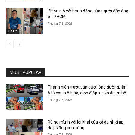
Ph.ẫn n.ộ với hành động của người đàn ông
ở TP.HCM
Tháng 7 5, 2026
Tin tức
MOST POPULAR
Thanh niên trượt ván dưới lòng đường, làn
ô tô còn h.ổ b.áo, d.ọa đ.ập x.e và đi tìm bố
Tháng 7 6, 2026
Rù.ng mì.nh với lời khai của kẻ đá.nh đ.ập,
đạ.p văng con riêng
Tháng 7 5, 2026