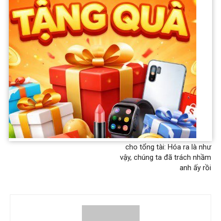
Previous article
Next article
Diễn viên Lan Phương trở lại
Cái kết cực đắng dành cho
phim giờ vàng VTV: Nói 1 câu
anh chàng ‘thư ký’ vụ đ:ánh
sau khi l:y h:ôn chồng Tây
người quán cà phê, lời khai
khiến ai cũng nể
ban đầu khiến ai cũng xót xa
cho tổng tài: Hóa ra là như
vậy, chúng ta đã trách nhầm
anh ấy rồi