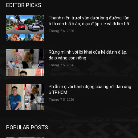
EDITOR PICKS
Thanh niên trượt ván dưới lòng đường, làn
ô tô còn h.ổ b.áo, d.ọa đ.ập x.e và đi tìm bố
Tháng 7 6, 2026
Rù.ng mì.nh với lời khai của kẻ đá.nh đ.ập,
đạ.p văng con riêng
Tháng 7 5, 2026
Ph.ẫn n.ộ với hành động của người đàn ông
ở TP.HCM
Tháng 7 5, 2026
POPULAR POSTS