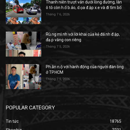
Thanh niên trượt ván dưới lòng đường, làn
ô tô còn h.ổ b.áo, d.ọa đ.ập x.e và đi tìm bố
Tháng 7 6, 2026
Rù.ng mì.nh với lời khai của kẻ đá.nh đ.ập,
đạ.p văng con riêng
Tháng 7 5, 2026
Ph.ẫn n.ộ với hành động của người đàn ông
ở TP.HCM
Tháng 7 5, 2026
POPULAR CATEGORY
Tin tức
18765
Showbiz
2231