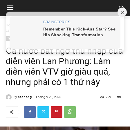
Home
Tin tức
Cả nước bất ngờ thu nhập của diễn viên Lan Phương:
Làm...
Tin tức
Cả nước bất ngờ thu nhập của
diễn viên Lan Phương: Làm
diễn viên VTV giờ giàu quá,
nhưng phải có 1 thứ này
By
haphong
Tháng 9 20, 2025
229
0