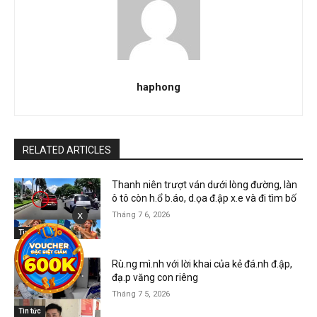
haphong
RELATED ARTICLES
Thanh niên trượt ván dưới lòng đường, làn
ô tô còn h.ổ b.áo, d.ọa đ.ập x.e và đi tìm bố
x
Tháng 7 6, 2026
Tin tức
Rù.ng mì.nh với lời khai của kẻ đá.nh đ.ập,
đạ.p văng con riêng
Tháng 7 5, 2026
Tin tức