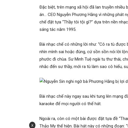
Đặc biệt, trên mạng xã hội đã lan truyền nhiều 
án… CEO Nguyễn Phương Hằng vì những phát ngô
chế đặt tựa “Thầy tôi tội gì?” dựa trên nền nhạ
sáng tác năm 1995.
Bài nhạc chế có những lời như: “Cô ra tù đượ
nhìn mình sai hoặc đúng, cứ sồn sồn nói lời lộn
phước đi chùa. Sư Minh Tuệ ngài tu thư thái, ch
nhắc đến sư thầy, mới ra tù làm sao cô hiểu, 
Bài nhạc chế này ngay sau khi tung lên mạng đ
karaoke để mọi người có thể hát.
Ngoài ra, còn có một bài được đặt tựa đề “Than
x
Thảo My thể hiện. Bài hát này có những đoạn: “Đ