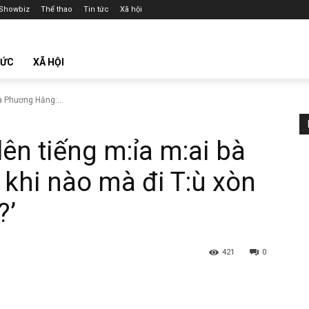
Showbiz
Thể thao
Tin tức
Xã hội
TỨC
XÃ HỘI
à Phương Hằng:...
lên tiếng m:ỉa m:ai bà
khi nào mà đi T:ù xòn
?’
421
0