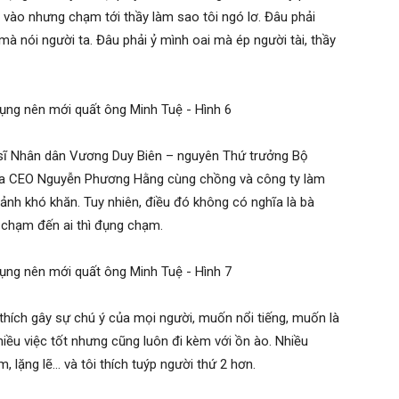
n vào nhưng chạm tới thầy làm sao tôi ngó lơ. Đâu phải
mà nói người ta. Đâu phải ỷ mình oai mà ép người tài, thầy
ệ sĩ Nhân dân Vương Duy Biên – nguyên Thứ trưởng Bộ
ua CEO Nguyễn Phương Hằng cùng chồng và công ty làm
ảnh khó khăn. Tuy nhiên, điều đó không có nghĩa là bà
 chạm đến ai thì đụng chạm.
hích gây sự chú ý của mọi người, muốn nổi tiếng, muốn là
ều việc tốt nhưng cũng luôn đi kèm với ồn ào. Nhiều
 lặng lẽ… và tôi thích tuýp người thứ 2 hơn.