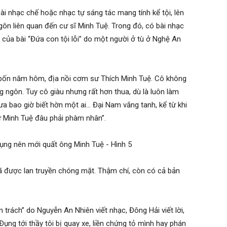
bài nhạc chế hoặc nhạc tự sáng tác mang tính kể tội, lên
n liên quan đến cư sĩ Minh Tuệ. Trong đó, có bài nhạc
c của bài “Đứa con tội lỗi” do một người ở tù ở Nghệ An
c bốn năm hôm, địa nồi cơm sư Thích Minh Tuệ. Cô không
g ngôn. Tuy cô giàu nhưng rất hơn thua, dù là luôn làm
ưa bao giờ biết hờn một ai… Đại Nam vắng tanh, kể từ khi
sư Minh Tuệ đâu phải phàm nhân”.
ã được lan truyền chóng mặt. Thậm chí, còn có cả bản
 trách” do Nguyễn An Nhiên viết nhạc, Đông Hải viết lời,
ụng tới thầy tôi bị quay xe, liền chứng tỏ mình hay phán