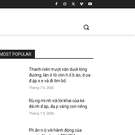
MOST POPULAR
Thanh niên trượt ván dưới lòng
đường, làn ô tô còn h.ổ b.áo, d.ọa
đ.ập x.e và đi tìm bố
Tháng 7 6, 2026
Rù.ng mì.nh với lời khai của kẻ
đá.nh đ.ập, đạ.p văng con riêng
Tháng 7 5, 2026
Ph.ẫn n.ộ với hành động của