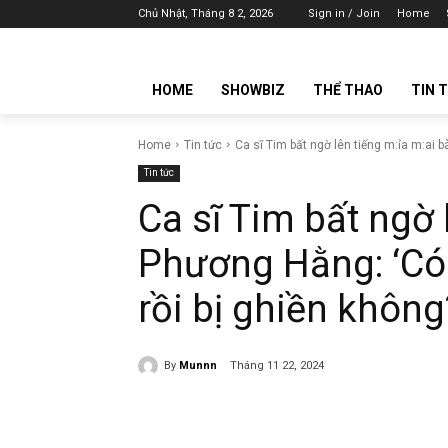
Chủ Nhật, Tháng 8 2, 2026
Sign in / Join
Home
HOME
SHOWBIZ
THỂ THAO
TIN 
Home
Tin tức
Ca sĩ Tim bất ngờ lên tiếng m:ỉa m:ai b
Tin tức
Ca sĩ Tim bất ngờ 
Phương Hằng: ‘Có 
rồi bị ghiền không
By
Munnn
Tháng 11 22, 2024
Share