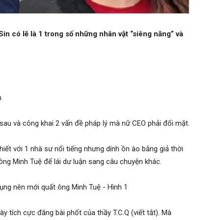
 có lẽ là 1 trong số những nhân vật “siêng năng” và
n
 sau và công khai 2 vấn đề pháp lý mà nữ CEO phải đối mặt.
iết với 1 nhà sư nổi tiếng nhưng dính ồn ào bằng giả thời
 ông Minh Tuệ để lái dư luận sang câu chuyện khác.
ày tích cực đăng bài phốt của thầy T.C.Q (viết tắt). Mà