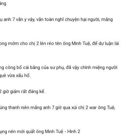
ằng.
hụ anh 7 vẫn y vậy, vẫn toàn nghĩ chuyện hại người, mắng
ong mớm cho chị 2 lên réo tên ông Minh Tuệ, để dư luận lái
ũng công bố cái bằng của sư phụ, đã vậy chính miệng người
quê vừa xấu hổ.
 giờ giảm rất đáng kể.
chúng thanh niên mắng anh 7 giờ qua xúi chị 2 war ông Tuệ,