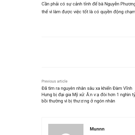
Cần phải có sự cảnh tỉnh để bà Nguyễn Phương 
thể vì làm được việc tốt là có quyền động chạm 
Share
Previous article
Đã tìm ra nguyên nhân sâu xa khiến Đàm Vĩnh
Hưng bị đại gia Mỹ xử: Ă:n v:ạ đòi hơn 1 nghìn t
bồi thường vì bị thư:ơ:ng ở ngón nhân
Munnn