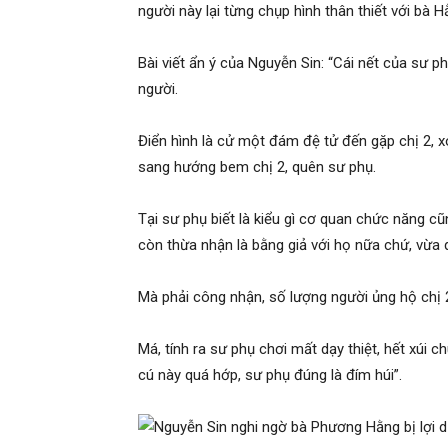
người này lại từng chụp hình thân thiết với bà H
Bài viết ẩn ý của Nguyễn Sin: “Cái nết của sư p
người.
Điển hình là cử một đám đệ tử đến gặp chị 2, x
sang hướng bem chị 2, quên sư phụ.
Tại sư phụ biết là kiểu gì cơ quan chức năng c
còn thừa nhận là bằng giả với họ nữa chứ, vừa 
Mà phải công nhận, số lượng người ủng hộ chị 2
Má, tính ra sư phụ chơi mất dạy thiệt, hết xúi 
cú này quá hớp, sư phụ đúng là đím húi”.