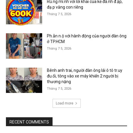
Rù.ng mì.nh với lời khai của kẻ đá.nh đ.ập,
đạ.p văng con riêng
Tháng 7 5, 2026
Ph.ẫn n.ộ với hành động của người đàn ông
ở TP.HCM
Tháng 7 5, 2026
Bênh anh trai, người đàn ông lái ô tô tr.uy
đu.ổi, tông vào xe máy khiến 2 người bị
thương nặng
Tháng 7 5, 2026
Load more
RECENT COMMENTS