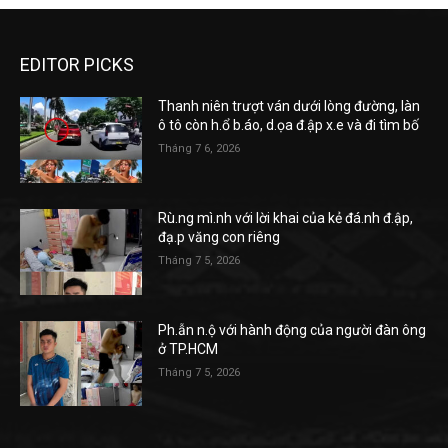
EDITOR PICKS
Thanh niên trượt ván dưới lòng đường, làn
ô tô còn h.ổ b.áo, d.ọa đ.ập x.e và đi tìm bố
Tháng 7 6, 2026
Rù.ng mì.nh với lời khai của kẻ đá.nh đ.ập,
đạ.p văng con riêng
Tháng 7 5, 2026
Ph.ẫn n.ộ với hành động của người đàn ông
ở TP.HCM
Tháng 7 5, 2026