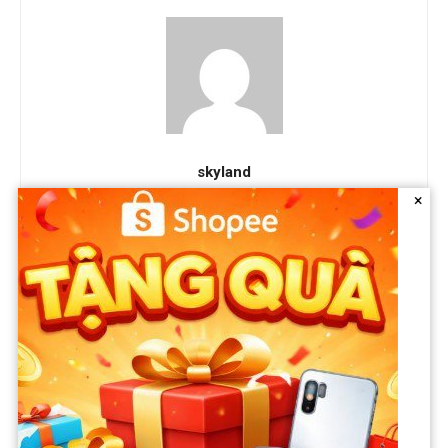
skyland
×
RELATED ARTICLES
Dương Triệu Vũ bị tr;;ộm sạch số tiền siêu
lớn ngay trước mắt
Tháng 6 29, 2026
Showbiz
Chuyện gì thế này, gia đình không nhận ra
Ngân 98 nữa