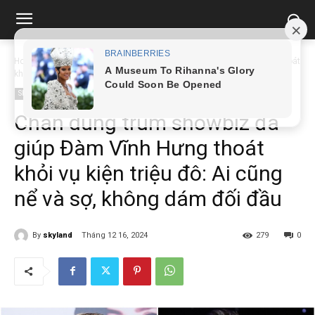
Home
Showbiz
Chân dung trùm showbiz đã giúp Đàm Vĩnh Hưng thoát
khỏi vụ...
Showbiz
Chân dung trùm showbiz đã
giúp Đàm Vĩnh Hưng thoát
khỏi vụ kiện triệu đô: Ai cũng
nể và sợ, không dám đối đầu
By
skyland
Tháng 12 16, 2024
279
0