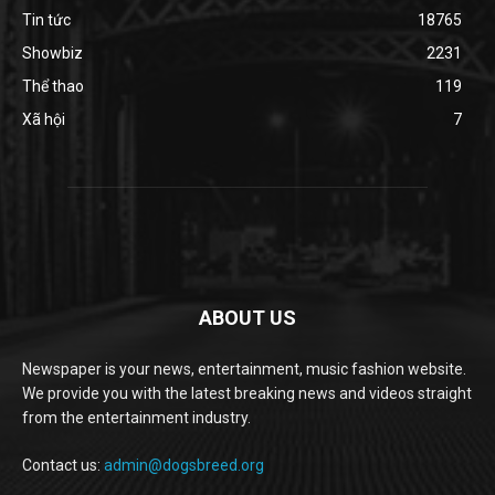
Tin tức
18765
Showbiz
2231
Thể thao
119
Xã hội
7
ABOUT US
Newspaper is your news, entertainment, music fashion website.
We provide you with the latest breaking news and videos straight
from the entertainment industry.
Contact us:
admin@dogsbreed.org