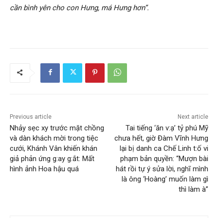
cần bình yên cho con Hưng, má Hưng hơn”.
Previous article
Next article
Nhảy sẹc xy trước mặt chồng
Tai tiếng ‘ăn v:ạ’ tỷ phú Mỹ
và dàn khách mời trong tiệc
chưa hết, giờ Đàm Vĩnh Hưng
cưới, Khánh Vân khiến khán
lại bị danh ca Chế Linh t:ố vi
giả phản ứng g:ay g:ắt: Mất
phạm bản quyền: “Mượn bài
hình ảnh Hoa hậu quá
hát rồi tự ý sửa lời, nghĩ mình
là ông ‘Hoàng’ muốn làm gì
thì làm à”