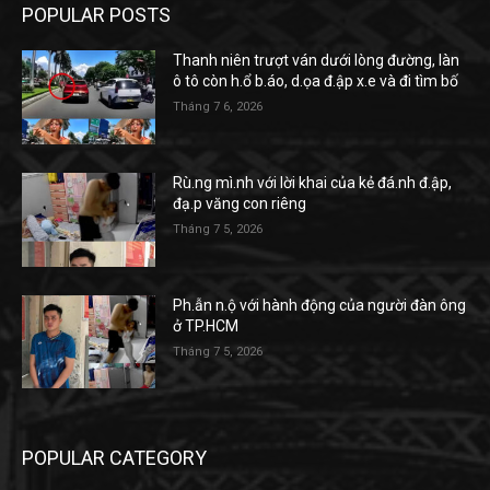
POPULAR POSTS
Thanh niên trượt ván dưới lòng đường, làn
ô tô còn h.ổ b.áo, d.ọa đ.ập x.e và đi tìm bố
Tháng 7 6, 2026
Rù.ng mì.nh với lời khai của kẻ đá.nh đ.ập,
đạ.p văng con riêng
Tháng 7 5, 2026
Ph.ẫn n.ộ với hành động của người đàn ông
ở TP.HCM
Tháng 7 5, 2026
POPULAR CATEGORY