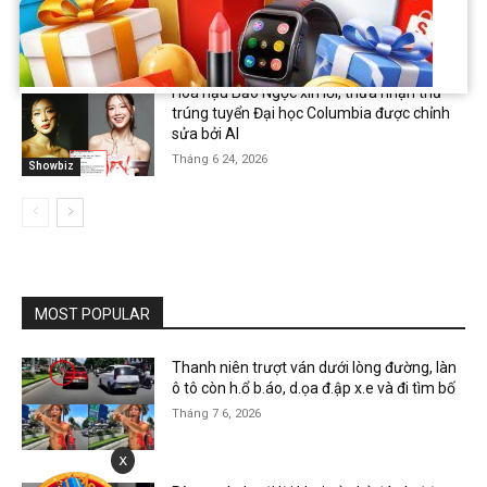
Tháng 6 26, 2026
Showbiz
Hoa hậu Bảo Ngọc xin lỗi, thừa nhận thư
trúng tuyển Đại học Columbia được chỉnh
sửa bởi AI
Tháng 6 24, 2026
Showbiz
MOST POPULAR
Thanh niên trượt ván dưới lòng đường, làn
ô tô còn h.ổ b.áo, d.ọa đ.ập x.e và đi tìm bố
Tháng 7 6, 2026
x