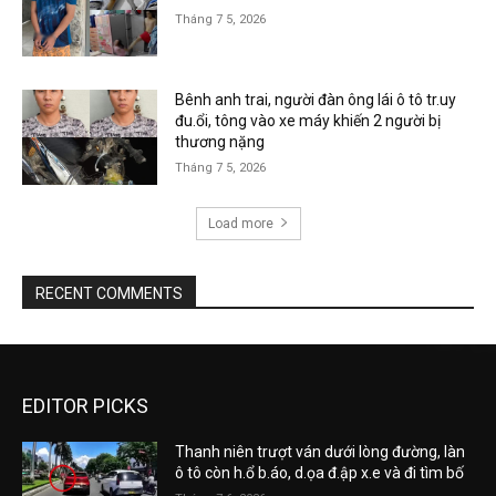
Tháng 7 5, 2026
Bênh anh trai, người đàn ông lái ô tô tr.uy
đu.ổi, tông vào xe máy khiến 2 người bị
thương nặng
Tháng 7 5, 2026
Load more
RECENT COMMENTS
EDITOR PICKS
Thanh niên trượt ván dưới lòng đường, làn
ô tô còn h.ổ b.áo, d.ọa đ.ập x.e và đi tìm bố