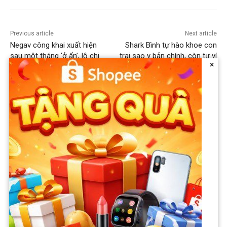
Previous article
Next article
Negav công khai xuất hiện
Shark Bình tự hào khoe con
sau một tháng ‘ở ẩn’, lộ chi
trai sao y bản chính, còn tự ví
×
tiết khiến dân tình bàn tán
như 2 anh em khiến Phương
xôn xao
Oanh được phen ‘mặt vênh
lên trời’: Con của Shark với
diễn viên đẹp nhất VTV cũng
phải khác người thường chứ!
dogsbreed