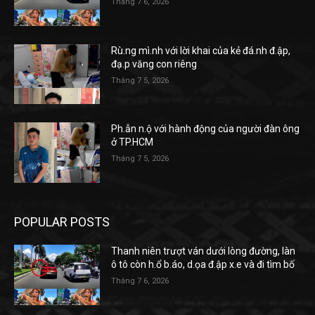
Tháng 7 6, 2026
Rù.ng mì.nh với lời khai của kẻ đá.nh đ.ập,
đạ.p văng con riêng
Tháng 7 5, 2026
Ph.ẫn n.ộ với hành động của người đàn ông
ở TP.HCM
Tháng 7 5, 2026
POPULAR POSTS
Thanh niên trượt ván dưới lòng đường, làn
ô tô còn h.ổ b.áo, d.ọa đ.ập x.e và đi tìm bố
Tháng 7 6, 2026