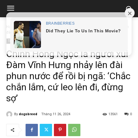
Home
Tin tức
Chính Hồng Ngọc là người xúi Đàm Vĩnh Hưng nhảy lên
đài...
Tin tức
Chính Hồng Ngọc là người xúi
Đàm Vĩnh Hưng nhảy lên đài
phun nước để rồi bị ngã: ‘Chắc
chắn lắm, cứ leo lên đi, đừng
sợ’
By
dogsbreed
Tháng 11 26, 2024
13561
0