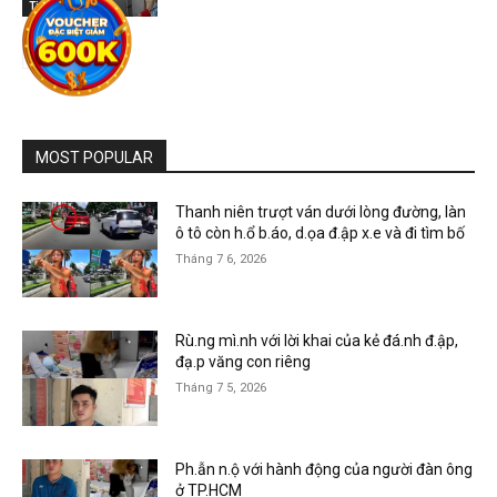
Tin tức
MOST POPULAR
Thanh niên trượt ván dưới lòng đường, làn
ô tô còn h.ổ b.áo, d.ọa đ.ập x.e và đi tìm bố
Tháng 7 6, 2026
Rù.ng mì.nh với lời khai của kẻ đá.nh đ.ập,
đạ.p văng con riêng
Tháng 7 5, 2026
Ph.ẫn n.ộ với hành động của người đàn ông
ở TP.HCM