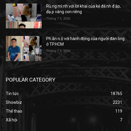
Rù.ng mì.nh với lời khai của kẻ đá.nh đ.ập,
đạ.p văng con riêng
Tháng 7 5, 2026
Ph.ẫn n.ộ với hành động của người đàn ông
ở TP.HCM
Tháng 7 5, 2026
POPULAR CATEGORY
Tin tức
18765
Showbiz
2231
Thể thao
119
Xã hội
7