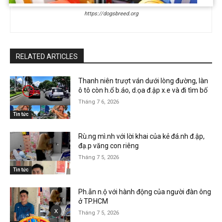
https://dogsbreed.org
RELATED ARTICLES
Thanh niên trượt ván dưới lòng đường, làn
ô tô còn h.ổ b.áo, d.ọa đ.ập x.e và đi tìm bố
Tháng 7 6, 2026
Tin tức
Rù.ng mì.nh với lời khai của kẻ đá.nh đ.ập,
đạ.p văng con riêng
Tháng 7 5, 2026
Tin tức
Ph.ẫn n.ộ với hành động của người đàn ông
ở TP.HCM
x
Tháng 7 5, 2026