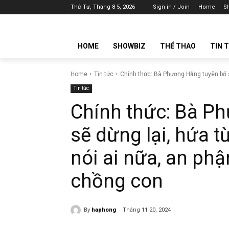
Thứ Tư, Tháng 8 5, 2026
Sign in / Join
Home
S
HOME
SHOWBIZ
THỂ THAO
TIN 
Home
Tin tức
Chính thức: Bà Phương Hằng tuyên bố sẽ
Tin tức
Chính thức: Bà P
sẽ dừng lại, hứa 
nói ai nữa, an ph
chồng con
By
haphong
Tháng 11 20, 2024