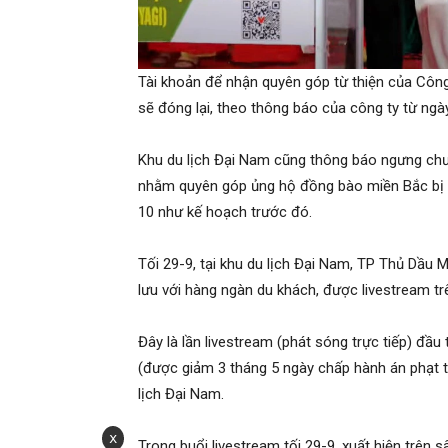
Tài khoản để nhận quyên góp từ thiện của Cô
sẽ đóng lại, theo thông báo của công ty từ ngày
Khu du lịch Đại Nam cũng thông báo ngưng chư
nhằm quyên góp ủng hộ đồng bào miền Bắc bị t
10 như kế hoạch trước đó.
Tối 29-9, tại khu du lịch Đại Nam, TP Thủ Dầu
lưu với hàng ngàn du khách, được livestream tr
Đây là lần livestream (phát sóng trực tiếp) đầu
(được giảm 3 tháng 5 ngày chấp hành án phạt t
lịch Đại Nam.
x
Trong buổi livestream tối 29-9, xuất hiện trê