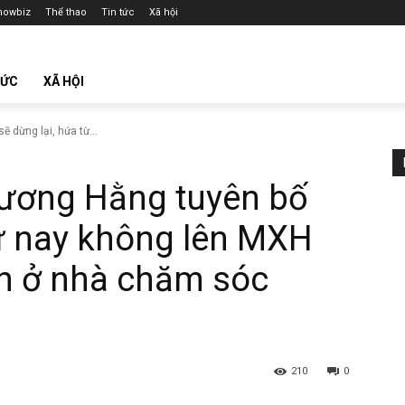
howbiz
Thể thao
Tin tức
Xã hội
TỨC
XÃ HỘI
 dừng lại, hứa từ...
hương Hằng tuyên bố
từ nay không lên MXH
ận ở nhà chăm sóc
210
0