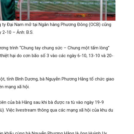
ng ty Đại Nam mở tại Ngân hàng Phương Đông (OCB) cũng
 2-10 – Ảnh: B.S.
ơng trình “Chung tay chung sức – Chung một tấm lòng”
hiệt hại do cơn bão số 3 vào các ngày 6-10, 13-10 và 20-
 Một, tỉnh Bình Dương, bà Nguyễn Phương Hằng tổ chức giao
ên mạng xã hội.
 tiên của bà Hằng sau khi bà được ra tù vào ngày 19-9
ù). Việc livestream thông qua các mạng xã hội của khu du
n sân khấu cùng bà Nguyễn Phương Hằng là ông Huỳnh Uy