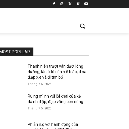
MOST POPULAR
Thanh niên trượt ván dưới lòng
đường, làn ô tô còn h.ổ b.áo, d.ọa
đ.ập x.e và đi tìm bố
Tháng 7 6, 2026
Rù.ng mì.nh với lời khai của kẻ
đá.nh đ.ập, đạ.p văng con riêng
Tháng 7 5, 2026
Ph.ẫn n.ộ với hành động của