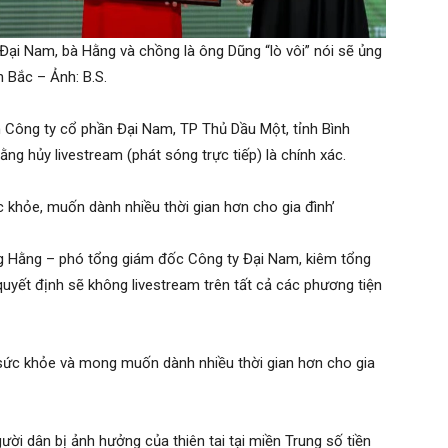
 Đại Nam, bà Hằng và chồng là ông Dũng “lò vôi” nói sẽ ủng
n Bắc – Ảnh: B.S.
ện Công ty cổ phần Đại Nam, TP Thủ Dầu Một, tỉnh Bình
g hủy livestream (phát sóng trực tiếp) là chính xác.
 khỏe, muốn dành nhiều thời gian hơn cho gia đình’
g Hằng – phó tổng giám đốc Công ty Đại Nam, kiêm tổng
uyết định sẽ không livestream trên tất cả các phương tiện
o sức khỏe và mong muốn dành nhiều thời gian hơn cho gia
ời dân bị ảnh hưởng của thiên tai tại miền Trung số tiền