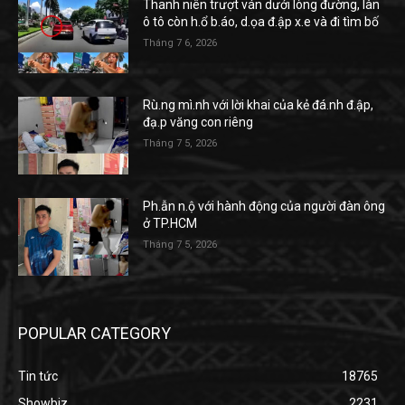
Thanh niên trượt ván dưới lòng đường, làn
ô tô còn h.ổ b.áo, d.ọa đ.ập x.e và đi tìm bố
Tháng 7 6, 2026
Rù.ng mì.nh với lời khai của kẻ đá.nh đ.ập,
đạ.p văng con riêng
Tháng 7 5, 2026
Ph.ẫn n.ộ với hành động của người đàn ông
ở TP.HCM
Tháng 7 5, 2026
POPULAR CATEGORY
Tin tức
18765
Showbiz
2231