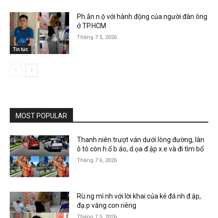
Ph.ẫn n.ộ với hành động của người đàn ông
ở TP.HCM
Tháng 7 5, 2026
Tin tức
MOST POPULAR
Thanh niên trượt ván dưới lòng đường, làn
ô tô còn h.ổ b.áo, d.ọa đ.ập x.e và đi tìm bố
Tháng 7 6, 2026
Rù.ng mì.nh với lời khai của kẻ đá.nh đ.ập,
đạ.p văng con riêng
Tháng 7 5, 2026