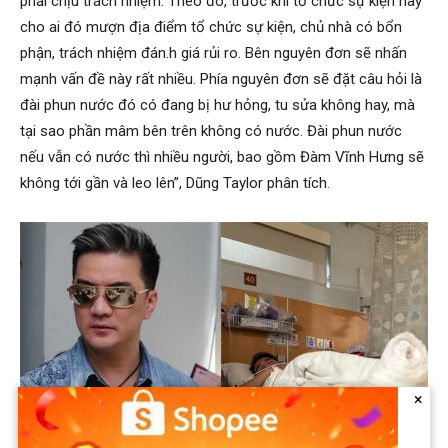
phải chịu trách nhiệm. Theo đó, trước khi tổ chức sự kiện hay
cho ai đó mượn địa điểm tổ chức sự kiện, chủ nhà có bổn
phận, trách nhiệm đán.h giá rủi ro. Bên nguyên đơn sẽ nhấn
mạnh vấn đề này rất nhiều. Phía nguyên đơn sẽ đặt câu hỏi là
đài phun nước đó có đang bị hư hỏng, tu sửa không hay, mà
tại sao phần mâm bên trên không có nước. Đài phun nước
nếu vẫn có nước thì nhiều người, bao gồm Đàm Vĩnh Hưng sẽ
không tới gần và leo lên”, Dũng Taylor phân tích.
×