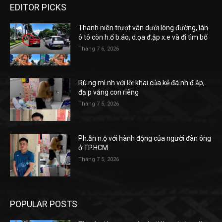
EDITOR PICKS
Thanh niên trượt ván dưới lòng đường, làn
ô tô còn h.ổ b.áo, d.ọa đ.ập x.e và đi tìm bố
Tháng 7 6, 2026
Rù.ng mì.nh với lời khai của kẻ đá.nh đ.ập,
đạ.p văng con riêng
Tháng 7 5, 2026
Ph.ẫn n.ộ với hành động của người đàn ông
ở TP.HCM
Tháng 7 5, 2026
POPULAR POSTS