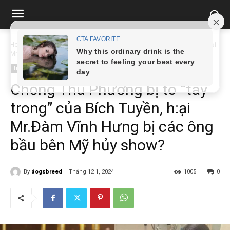
Home
Tin tức
Chồng Thu Phương bị tó "tay trong" của Bích Tuyền, h:ại
Mr.Đàm...
Tin tức
Chồng Thu Phương bị tó “tay
trong” của Bích Tuyền, h:ại
Mr.Đàm Vĩnh Hưng bị các ông
bầu bên Mỹ hủy show?
By
dogsbreed
Tháng 12 1, 2024
1005
0