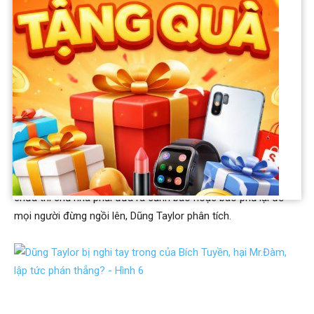
Ông Dũng Taylor nói thêm: “Tiếp theo là ngụ ý, khi làm sân
khấu gần đài phun nước và phủ lều lên cả đài phun nước thì
ngụ ý ở đây là đài phun nước nằm trong phạm vi trình diễn, là
một phần của sân khấu, tạo cảm giác cho người biểu diễn đây
là chỗ được ngồi, tiếp cận, biểu diễn. Tôi không biện hộ cho
nguyên đơn nhưng đây sẽ là một ý luật sư phía nguyên đơn
có thể đưa ra với bồi thẩm đoàn”.
Nếu đài phun nước đang bị hư hỏng và trong thời gian sửa
chữa thì chủ nhà phải đưa ra cảnh báo hoặc bao phủ lại để
mọi người đừng ngồi lên, Dũng Taylor phân tích.