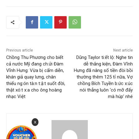
Previous article
Next article
Chồng Thu Phương cho biết
Dũng Taylor ti:ết lộ: Nghe tin
cả nước Mỹ đang ch:ửi Đàm
dễ thắng kiện, Đàm Vĩnh
Vĩnh Hưng: Vừa bị cấm diễn,
Hưng đã nâng số tiền đòi bồi
khán giả quay lưng, chân
thường thêm 125 tỉ nữa, Vợ
thiếu ng:ón tà:n t:ậ:t suốt đời,
chồng Bích Tuyền b:ức x:úc
thật xó:t x:a cho ông hoàng
nói thẳng luôn ‘có mỡ đấy
nhạc Việt
mà húp’ nhé
x