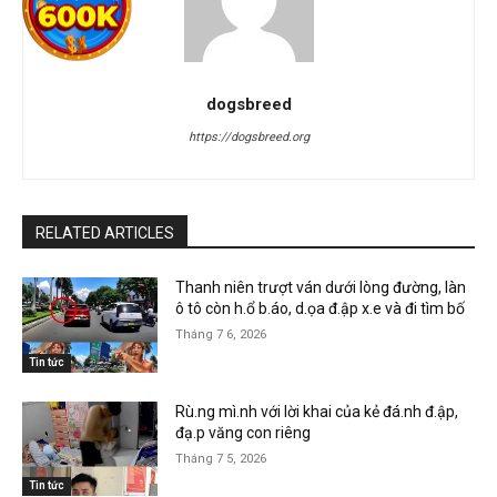
dogsbreed
https://dogsbreed.org
RELATED ARTICLES
Thanh niên trượt ván dưới lòng đường, làn
ô tô còn h.ổ b.áo, d.ọa đ.ập x.e và đi tìm bố
Tháng 7 6, 2026
Tin tức
Rù.ng mì.nh với lời khai của kẻ đá.nh đ.ập,
đạ.p văng con riêng
Tháng 7 5, 2026
Tin tức