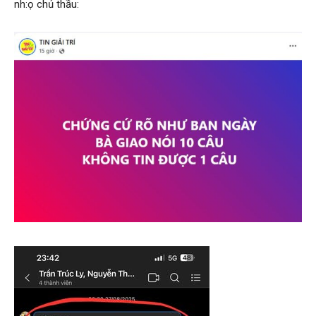
nh:ọ chủ thầu: