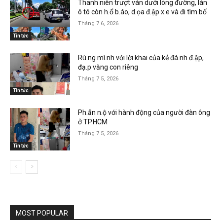
Thanh niên trượt ván dưới lòng đường, làn
ô tô còn h.ổ b.áo, d.ọa đ.ập x.e và đi tìm bố
Tháng 7 6, 2026
Tin tức
Rù.ng mì.nh với lời khai của kẻ đá.nh đ.ập,
đạ.p văng con riêng
Tháng 7 5, 2026
Tin tức
Ph.ẫn n.ộ với hành động của người đàn ông
ở TP.HCM
Tháng 7 5, 2026
Tin tức
MOST POPULAR