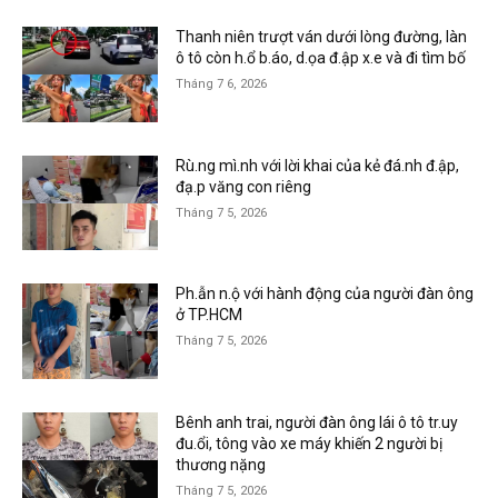
Thanh niên trượt ván dưới lòng đường, làn
ô tô còn h.ổ b.áo, d.ọa đ.ập x.e và đi tìm bố
Tháng 7 6, 2026
Rù.ng mì.nh với lời khai của kẻ đá.nh đ.ập,
đạ.p văng con riêng
Tháng 7 5, 2026
Ph.ẫn n.ộ với hành động của người đàn ông
ở TP.HCM
Tháng 7 5, 2026
Bênh anh trai, người đàn ông lái ô tô tr.uy
đu.ổi, tông vào xe máy khiến 2 người bị
thương nặng
Tháng 7 5, 2026