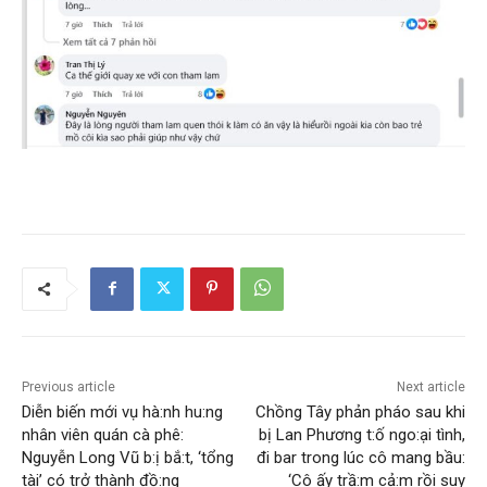
Previous article
Next article
Diễn biến mới vụ hà:nh hu:ng
Chồng Tây phản pháo sau khi
nhân viên quán cà phê:
bị Lan Phương t:ố ngo:ại tình,
Nguyễn Long Vũ b:ị bắ:t, ‘tổng
đi bar trong lúc cô mang bầu:
tài’ có trở thành đồ:ng
‘Cô ấy trầ:m cả:m rồi suy