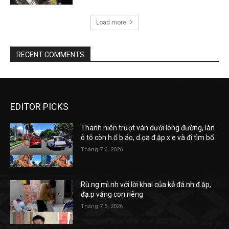
Load more
RECENT COMMENTS
EDITOR PICKS
Thanh niên trượt ván dưới lòng đường, làn
ô tô còn h.ổ b.áo, d.ọa đ.ập x.e và đi tìm bố
Tháng 7 6, 2026
Rù.ng mì.nh với lời khai của kẻ đá.nh đ.ập,
đạ.p văng con riêng
Tháng 7 5, 2026