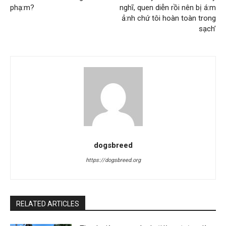
phạ:m?
nghĩ, quen diễn rồi nên bị á:m
ả:nh chứ tôi hoàn toàn trong
sạch’
dogsbreed
https://dogsbreed.org
RELATED ARTICLES