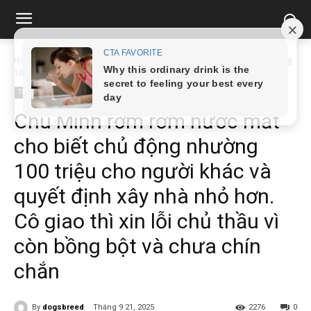
Home
Tin tức
Chú Minh rơm rớm nước mắt cho biết chủ động nhường
100...
Tin tức
Chú Minh rơm rớm nước mắt
cho biết chủ động nhường
100 triệu cho người khác và
quyết định xây nhà nhỏ hơn.
Cô giao thì xin lỗi chủ thầu vì
còn bồng bột và chưa chín
chắn
By
dogsbreed
Tháng 9 21, 2025
2276
0