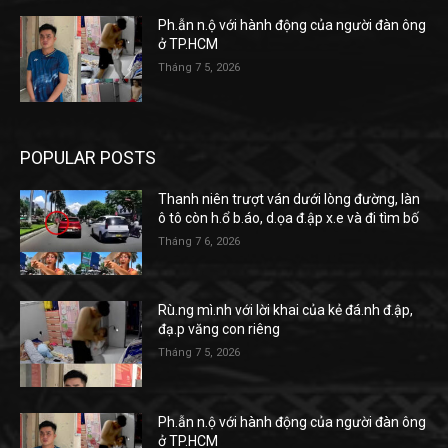
Ph.ẫn n.ộ với hành động của người đàn ông
ở TP.HCM
Tháng 7 5, 2026
POPULAR POSTS
Thanh niên trượt ván dưới lòng đường, làn
ô tô còn h.ổ b.áo, d.ọa đ.ập x.e và đi tìm bố
Tháng 7 6, 2026
Rù.ng mì.nh với lời khai của kẻ đá.nh đ.ập,
đạ.p văng con riêng
Tháng 7 5, 2026
Ph.ẫn n.ộ với hành động của người đàn ông
ở TP.HCM