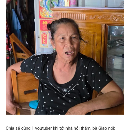
Chia sẻ cùng 1 youtuber khi tới nhà hỏi thăm, bà Giao nói: