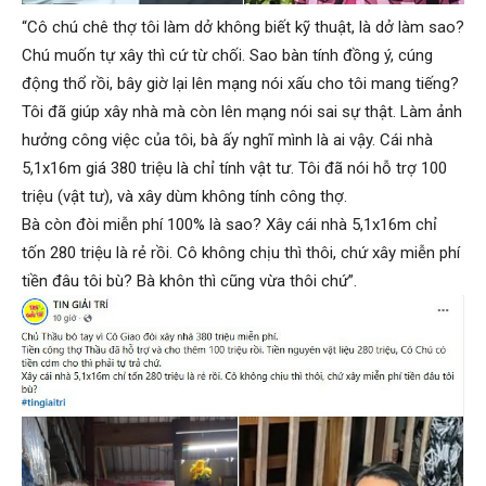
“Cô chú chê thợ tôi làm dở không biết kỹ thuật, là dở làm sao?
Chú muốn tự xây thì cứ từ chối. Sao bàn tính đồng ý, cúng
động thổ rồi, bây giờ lại lên mạng nói xấu cho tôi mang tiếng?
Tôi đã giúp xây nhà mà còn lên mạng nói sai sự thật. Làm ảnh
hưởng công việc của tôi, bà ấy nghĩ mình là ai vậy. Cái nhà
5,1x16m giá 380 triệu là chỉ tính vật tư. Tôi đã nói hỗ trợ 100
triệu (vật tư), và xây dùm không tính công thợ.
Bà còn đòi miễn phí 100% là sao? Xây cái nhà 5,1x16m chỉ
tốn 280 triệu là rẻ rồi. Cô không chịu thì thôi, chứ xây miễn phí
tiền đâu tôi bù? Bà khôn thì cũng vừa thôi chứ”.