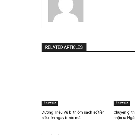
Share
Previous article
Để bảo vệ vợ, ông Dũng đã âm thầm đưa bà H
tới một nơi thật xa, về Việt Nam lập tức lập vi 
quyết đ;ối đầu trực tiếp với loạt youtube và top
“Mấy đứa cứ đợi ra tòa đi”
skyland