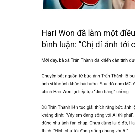
Hari Won đã làm một điều 
bình luận: “Chị dí ảnh tới 
Mới đây, bà xã Trấn Thành đã khiến dân tình đư
Chuyện bắt nguồn từ bức ảnh Trấn Thành lộ bụn
ảnh vì khoảnh khắc hài hước. Sau đó nam MC đã
chính Hari Won lại tiếp tục “dìm hàng” chồng.
Dù Trấn Thành liên tục giải thích rằng bức ảnh l
khẳng định: “Vậy em đang sống với AI thì phải
đúng như ảnh fan chụp. Chưa dừng lại ở đó, Ha
thích: “Hình như tôi đang sống chung với AI”.