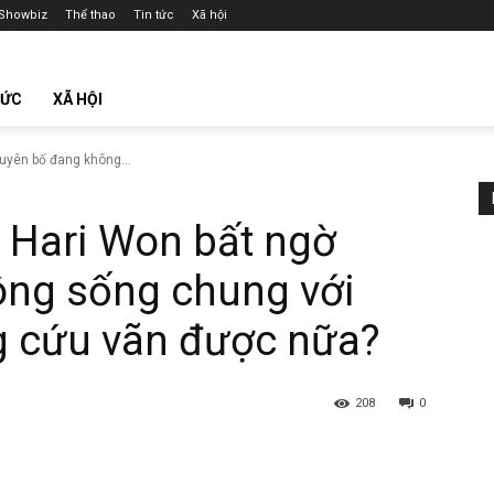
Showbiz
Thể thao
Tin tức
Xã hội
TỨC
XÃ HỘI
tuyên bố đang không...
: Hari Won bất ngờ
ông sống chung với
g cứu vãn được nữa?
208
0