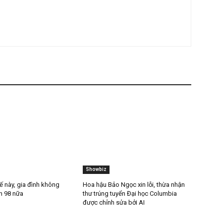
Next article
ằng
Nhiều lần im lặng vẫn bị Trang Trần m:ắ:ng ph:ản
bằng
ph:úc, Hồ Văn Cường bất ngờ phản dame cực
top:
chất: ‘C:on mắ:m t:ôm n:ã:o ng:ắn không đủ tư
cách’