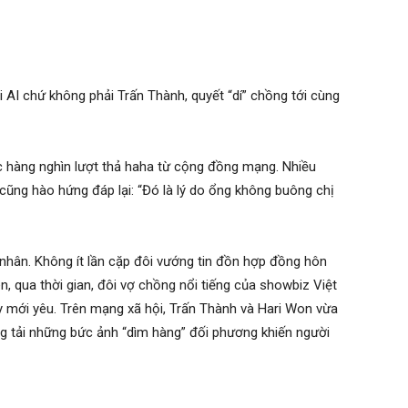
AI chứ không phải Trấn Thành, quyết “dí” chồng tới cùng
 hàng nghìn lượt thả haha từ cộng đồng mạng. Nhiều
n cũng hào hứng đáp lại: “Đó là lý do ổng không buông chị
nhân. Không ít lần cặp đôi vướng tin đồn hợp đồng hôn
ên, qua thời gian, đôi vợ chồng nổi tiếng của showbiz Việt
 mới yêu. Trên mạng xã hội, Trấn Thành và Hari Won vừa
g tải những bức ảnh “dìm hàng” đối phương khiến người