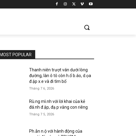
MOST POPULAR
Thanh niên trượt ván dưới lòng
đường, làn ô tô còn h.ổ b.áo, d.ọa
đ.ập x.e và đi tìm bố
Tháng 7 6, 2026
Rù.ng mì.nh với lời khai của kẻ
đá.nh đ.ập, đạ.p văng con riêng
Tháng 7 5, 2026
Ph.ẫn n.ộ với hành động của