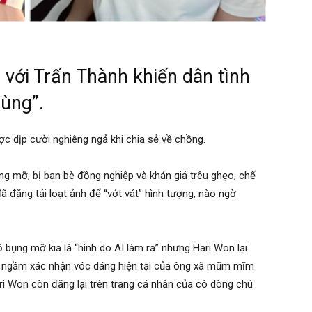
với Trấn Thành khiến dân tình
cùng”.
ợc dịp cười nghiêng ngả khi chia sẻ về chồng.
g mỡ, bị bạn bè đồng nghiệp và khán giả trêu ghẹo, chế
 đăng tải loạt ảnh để “vớt vát” hình tượng, nào ngờ
ộ bụng mỡ kia là “hình do AI làm ra” nhưng Hari Won lại
”, ngầm xác nhận vóc dáng hiện tại của ông xã mũm mĩm
ri Won còn đăng lại trên trang cá nhân của cô dòng chú