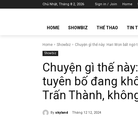
Chủ Nhật, Tháng 8 2, 2026
Sign in / Join
Home
HOME
SHOWBIZ
THỂ THAO
TIN 
Home
Showbiz
Chuyện gì thế này: Hari Won bất ngờ 
Showbiz
Chuyện gì thế này
tuyên bố đang kh
Trấn Thành, khôn
By
skyland
Tháng 12 12, 2024
Share