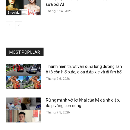
sửa bởi AI
Tháng 6 24, 2026
Showbiz
MOST POPULAR
Thanh niên trượt ván dưới lòng đường, làn
ô tô còn h.ổ b.áo, d.ọa đ.ập x.e và đi tìm bố
Tháng 7 6, 2026
Rù.ng mì.nh với lời khai của kẻ đá.nh đ.ập,
đạ.p văng con riêng
Tháng 7 5, 2026