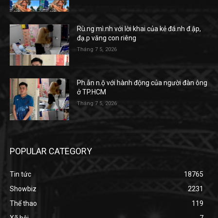
Rù.ng mì.nh với lời khai của kẻ đá.nh đ.ập,
đạ.p văng con riêng
Tháng 7 5, 2026
Ph.ẫn n.ộ với hành động của người đàn ông
ở TP.HCM
Tháng 7 5, 2026
POPULAR CATEGORY
Tin tức
18765
Showbiz
2231
Thể thao
119