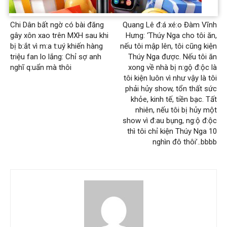
Previous article
Next article
Chi Dân bất ngờ có bài đăng
Quang Lê đ:á xé:o Đàm Vĩnh
gây xôn xao trên MXH sau khi
Hưng: ‘Thúy Nga cho tôi ăn,
bị b:ắt vì m:a t:uý khiến hàng
nếu tôi mập lên, tôi cũng kiện
triệu fan lo lắng: Chỉ sợ anh
Thúy Nga được. Nếu tôi ăn
nghĩ q:uẩn mà thôi
xong về nhà bị n:gộ đ:ộc là
tôi kiện luôn vì như vậy là tôi
phải hủy show, tổn thất sức
khỏe, kinh tế, tiền bạc. Tất
nhiên, nếu tôi bị hủy một
show vì đ:au bụng, ng:ộ đ:ộc
thì tôi chỉ kiện Thúy Nga 10
nghìn đô thôi’..bbbb