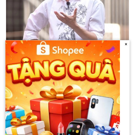
×
Ở Mỹ, các vụ kiện với mức bồi thường khổng lồ thường có
phần thiệt hại mang tính trừng phạt lớn hơn nhiều so với thiệt
hại thực tế. Để đạt được điều đó, nguyên đơn cần chứng minh
rằng hành vi của phía bị đơn là bất cẩn và nghiêm trọng.