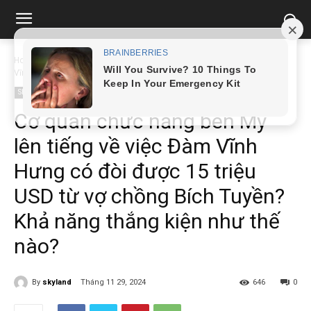
Home
Showbiz
Cơ quan chức năng bên Mỹ lên tiếng về việc Đàm
Vĩnh...
Showbiz
Cơ quan chức năng bên Mỹ
lên tiếng về việc Đàm Vĩnh
Hưng có đòi được 15 triệu
USD từ vợ chồng Bích Tuyền?
Khả năng thắng kiện như thế
nào?
By
skyland
Tháng 11 29, 2024
646
0