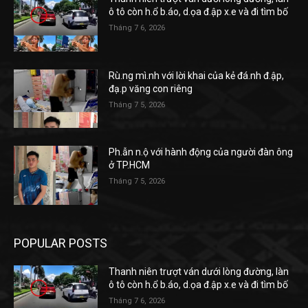
ô tô còn h.ổ b.áo, d.ọa đ.ập x.e và đi tìm bố
Tháng 7 6, 2026
Rù.ng mì.nh với lời khai của kẻ đá.nh đ.ập,
đạ.p văng con riêng
Tháng 7 5, 2026
Ph.ẫn n.ộ với hành động của người đàn ông
ở TP.HCM
Tháng 7 5, 2026
POPULAR POSTS
Thanh niên trượt ván dưới lòng đường, làn
ô tô còn h.ổ b.áo, d.ọa đ.ập x.e và đi tìm bố
Tháng 7 6, 2026