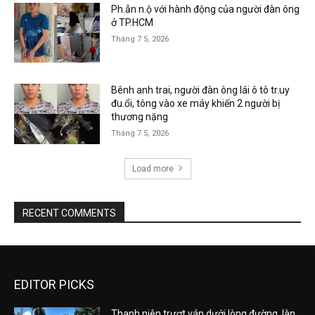
Ph.ẫn n.ộ với hành động của người đàn ông
ở TP.HCM
Tháng 7 5, 2026
Bênh anh trai, người đàn ông lái ô tô tr.uy
đu.ổi, tông vào xe máy khiến 2 người bị
thương nặng
Tháng 7 5, 2026
Load more
RECENT COMMENTS
EDITOR PICKS
Thanh niên trượt ván dưới lòng đường, làn