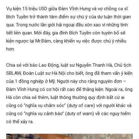
Vụ kiện 15 triệu USD giữa Đàm Vĩnh Hưng và vợ chồng ca sĩ
Bích Tuyền trở thành tâm điểm sự chú ý của dư luận thời gian
qua. Trong nước lẫn giới hải ngoại đều xôn xao vì những tình
tiết liên quan. Mới đây, gia đình Bích Tuyền còn tuyên bố sẽ
kiện ngược lại Mr.Đàm, càng khiến vụ việc được chú ý nhiều
hơn.
Chia sẻ với báo Lao Động, luật sư Nguyễn Thanh Hà, Chủ tịch
SBLAW, Đoàn Luật sư Hà Nội cho biết, ông đã tham vấn ý kiến
của 1 đồng nghiệp ở Mỹ. Người này cho rằng nguyên đơn –
Đàm Vĩnh Hưng có cơ hội rất cao để thắng kiện. Ngoài ra, ông
Hà còn chia sẻ thêm, luật thông thường quy định bất cứ ai
cũng có “nghĩa vụ chăm sóc” (duty of care) với người khác và
cũng có “nghĩa vụ cảnh báo” (duty of warn) về các nguy hiểm
có thể xảy ra.