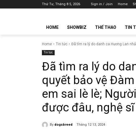
Thứ Tư, Tháng 8 5, 2026
Sign in / Join
Home
S
HOME
SHOWBIZ
THỂ THAO
TIN 
Home
Tin tức
Đã tìm ra lý do danh ca Hương Lan nhất
Tin tức
Đã tìm ra lý do d
quyết bảo vệ Đàm
em sai lè lè; Ngư
được đâu, nghệ sĩ
By
dogsbreed
Tháng 12 13, 2024