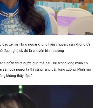
o cấu xé rồi. Họ ở ngoài không hiểu chuyện, sẵn không ưa
à đạp nghệ sĩ, đó là chuyện bình thường.
hành phần thừa nước đục thả câu. Dù trong lòng mình có
, tài sản của người ta thì cũng ráng dằn lòng xuống. Mình mở
cũng không thấy đẹp”.