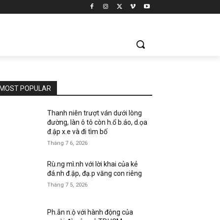
MOST POPULAR
Thanh niên trượt ván dưới lòng
đường, làn ô tô còn h.ổ b.áo, d.ọa
đ.ập x.e và đi tìm bố
Tháng 7 6, 2026
Rù.ng mì.nh với lời khai của kẻ
đá.nh đ.ập, đạ.p văng con riêng
Tháng 7 5, 2026
Ph.ẫn n.ộ với hành động của