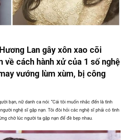
 Hương Lan gây xôn xao cõi
m về cách hành xử của 1 số nghệ
 may vướng lùm xùm, bị công
ười bạn, nữ danh ca nói: “Cái tôi muốn nhắc đến là tình
gười nghệ sĩ gặp nạn. Tôi đòi hỏi các nghệ sĩ phải có tình
ng chờ lúc người ta gặp nạn để đè bẹp nhau.