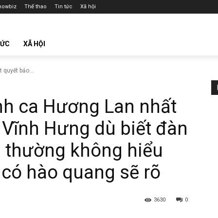
howbiz
Thể thao
Tin tức
Xã hội
TỨC
XÃ HỘI
 quyết bảo...
anh ca Hương Lan nhất
 Vĩnh Hưng dù biết đàn
ời thường không hiểu
 có hào quang sẽ rõ
3630
0