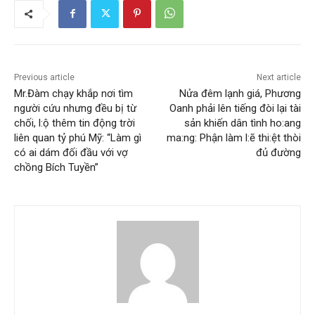
Previous article
Next article
Mr.Đàm chạy khắp nơi tìm
Nửa đêm lạnh giá, Phương
người cứu nhưng đều bị từ
Oanh phải lên tiếng đòi lại tài
chối, l:ộ thêm tin động trời
sản khiến dân tình ho:ang
liên quan tỷ phú Mỹ: “Làm gì
ma:ng: Phận làm l:ẽ thi:ệt thòi
có ai dám đối đầu với vợ
đủ đường
chồng Bích Tuyền”