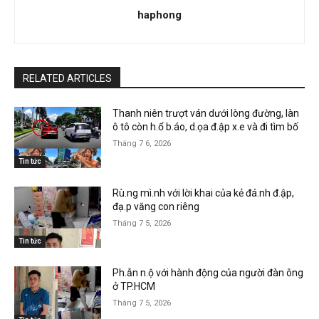
haphong
RELATED ARTICLES
Thanh niên trượt ván dưới lòng đường, làn
ô tô còn h.ổ b.áo, d.ọa đ.ập x.e và đi tìm bố
Tháng 7 6, 2026
Tin tức
Rù.ng mì.nh với lời khai của kẻ đá.nh đ.ập,
đạ.p văng con riêng
Tháng 7 5, 2026
Tin tức
Ph.ẫn n.ộ với hành động của người đàn ông
ở TP.HCM
Tháng 7 5, 2026