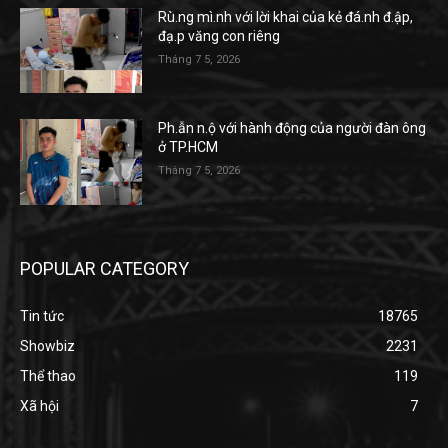
Rù.ng mì.nh với lời khai của kẻ đá.nh đ.ập,
đạ.p văng con riêng
Tháng 7 5, 2026
Ph.ẫn n.ộ với hành động của người đàn ông
ở TP.HCM
Tháng 7 5, 2026
POPULAR CATEGORY
Tin tức
18765
Showbiz
2231
Thể thao
119
Xã hội
7