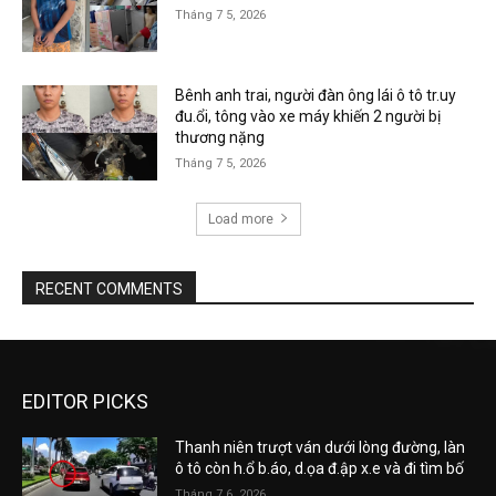
Tháng 7 5, 2026
Bênh anh trai, người đàn ông lái ô tô tr.uy
đu.ổi, tông vào xe máy khiến 2 người bị
thương nặng
Tháng 7 5, 2026
Load more
RECENT COMMENTS
EDITOR PICKS
Thanh niên trượt ván dưới lòng đường, làn
ô tô còn h.ổ b.áo, d.ọa đ.ập x.e và đi tìm bố
Tháng 7 6, 2026