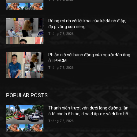
Rù.ng mì.nh với lời khai của kẻ đá.nh đ.ập,
đạ.p văng con riêng
Tháng 7 5, 2026
Ph.ẫn n.ộ với hành động của người đàn ông
ở TP.HCM
Tháng 7 5, 2026
POPULAR POSTS
Thanh niên trượt ván dưới lòng đường, làn
ô tô còn h.ổ b.áo, d.ọa đ.ập x.e và đi tìm bố
Tháng 7 6, 2026