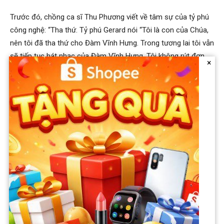
Trước đó, chồng ca sĩ Thu Phương viết về tâm sự của tỷ phú
công nghệ: “Tha thứ. Tỷ phú Gerard nói “Tôi là con của Chúa,
nên tôi đã tha thứ cho Đàm Vĩnh Hưng. Trong tương lai tôi vẫn
sẽ tiếp tục hát nhạc của Đàm Vĩnh Hưng. Tôi không rút đơn
×
kiện cho đến khi Đàm Vĩnh Hưng xin lỗi chính thức vì uy tín,
danh dự và sự chính trực của tôi đã bị Đàm Vĩnh Hưng tổn
hại. Tôi không phản tố với mục đích sá.t hạ.i Đàm Vĩnh Hưng”.
Ngoài ra, Dũng Taylor cũng tiết lộ những điều luật ở Mỹ: “Theo
luật pháp Mỹ cho phép và nếu ông Gerard muốn ôm hận thì
ông ấy có thể kiện đền bù tiề.n luật phí của ông, đền bù uy tín