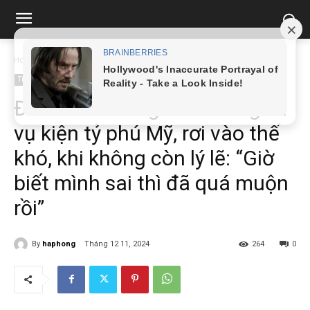
Home
Tin tức
Đàm Vĩnh Hưng hết đường lui vụ kiện tỷ phú Mỹ, rơi...
Tin tức
Đàm Vĩnh Hưng hết đường lui
vụ kiện tỷ phú Mỹ, rơi vào thế
khó, khi không còn lý lẽ: “Giờ
biết mình sai thì đã quá muộn
rồi”
By
haphong
Tháng 12 11, 2024
264
0