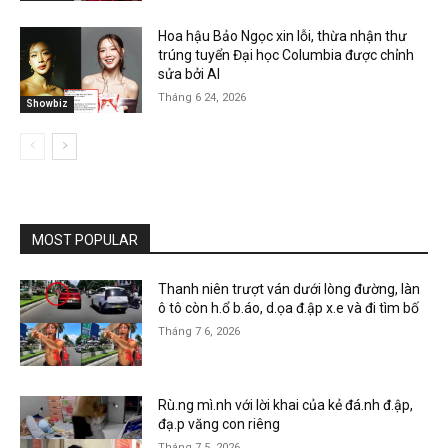
Hoa hậu Bảo Ngọc xin lỗi, thừa nhận thư
trúng tuyển Đại học Columbia được chỉnh
sửa bởi AI
Tháng 6 24, 2026
Showbiz
MOST POPULAR
Thanh niên trượt ván dưới lòng đường, làn
ô tô còn h.ổ b.áo, d.ọa đ.ập x.e và đi tìm bố
Tháng 7 6, 2026
Rù.ng mì.nh với lời khai của kẻ đá.nh đ.ập,
đạ.p văng con riêng
Tháng 7 5, 2026