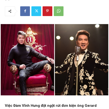
Việc Đàm Vĩnh Hưng đột ngột rút đơn kiện ông Gerard