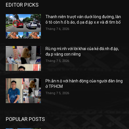
EDITOR PICKS
Thanh niên trượt ván dưới lòng đường, làn
ô tô còn h.ổ b.áo, d.ọa đ.ập x.e và đi tìm bố
Tháng 7 6, 2026
Rù.ng mì.nh với lời khai của kẻ đá.nh đ.ập,
đạ.p văng con riêng
Tháng 7 5, 2026
Ph.ẫn n.ộ với hành động của người đàn ông
ở TP.HCM
Tháng 7 5, 2026
POPULAR POSTS