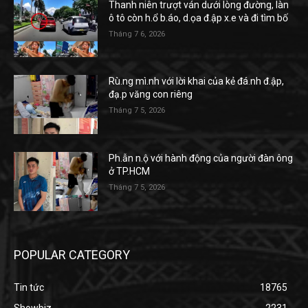
Thanh niên trượt ván dưới lòng đường, làn
ô tô còn h.ổ b.áo, d.ọa đ.ập x.e và đi tìm bố
Tháng 7 6, 2026
Rù.ng mì.nh với lời khai của kẻ đá.nh đ.ập,
đạ.p văng con riêng
Tháng 7 5, 2026
Ph.ẫn n.ộ với hành động của người đàn ông
ở TP.HCM
Tháng 7 5, 2026
POPULAR CATEGORY
Tin tức
18765
Showbiz
2231