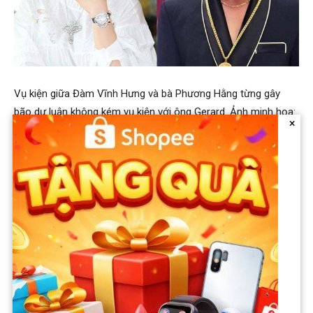
Vụ kiện giữa Đàm Vĩnh Hưng và bà Phương Hằng từng gây
bão dư luận không kém vụ kiện với ông Gerard. Ảnh minh họa:
×
Internet
Trở lại với ồn ào của Mr.Đàm và ông Gerard, trước khi xảy ra
tranh cãi, họ từng là bạn thân. Dù Đàm Vĩnh Hưng đã rút đơn,
chồng Bích Tuyền vẫn chia sẻ với truyền thông rằng ông sẽ
kiện ngược đối phương để đòi lại danh dự. Đặc biệt, vị đại gia
này tuyên bố cần Đàm Vĩnh Hưng xin lỗi, số tiền đòi đền bù
chỉ đơn giản là 1 USD. Cho đến nay, nam ca sĩ vẫn chưa lên
tiếng về chuyện bị kiện ngược này.