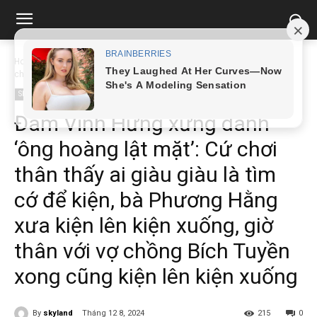
Home
Showbiz
Đàm Vĩnh Hưng xứng danh ‘ông hoàng lật mặt’: Cứ
chơi thân...
Showbiz
Đàm Vĩnh Hưng xứng danh
‘ông hoàng lật mặt’: Cứ chơi
thân thấy ai giàu giàu là tìm
cớ để kiện, bà Phương Hằng
xưa kiện lên kiện xuống, giờ
thân với vợ chồng Bích Tuyền
xong cũng kiện lên kiện xuống
By
skyland
Tháng 12 8, 2024
215
0