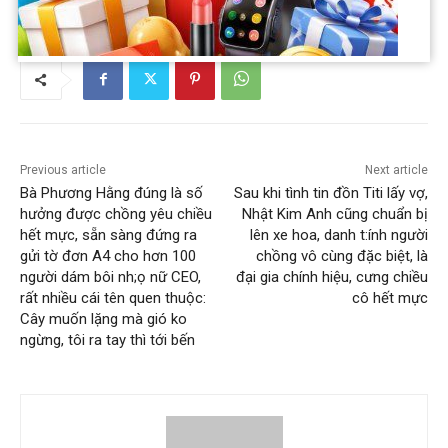
Previous article
Next article
Bà Phương Hằng đúng là số
Sau khi tình tin đồn Titi lấy vợ,
hưởng được chồng yêu chiều
Nhật Kim Anh cũng chuẩn bị
hết mực, sẵn sàng đứng ra
lên xe hoa, danh t:ính người
gửi tờ đơn A4 cho hơn 100
chồng vô cùng đặc biệt, là
người dám bôi nh;ọ nữ CEO,
đại gia chính hiệu, cưng chiều
rất nhiều cái tên quen thuộc:
cô hết mực
Cây muốn lặng mà gió ko
ngừng, tôi ra tay thì tới bến