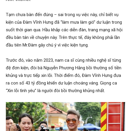
Tạm chưa bàn đến đúng – sai trong vụ việc này, chỉ biết vụ
kiện của Đàm Vĩnh Hưng đã “làm mưa làm gió” dư luận trong
suốt thời gian qua. Hầu khắp các diễn đàn, trang mạng xã hội
đều bàn tán về chuyện này. Trên thực tế, đây không phải lần
đầu tiên Mr.Đàm gây chú ý vì việc kiện tụng.
Trước đó, vào năm 2023, nam ca sĩ cùng nhiều nghệ sĩ từng
đệ đơn kiện, đòi bà Nguyễn Phương Hằng bồi thường số tiền
khủng và trực tiếp xin lỗi. Thời điểm đó, Đàm Vĩnh Hưng đưa
ra con số 43 tỷ đồng khiến dư luận choáng váng. Giọng ca
“Xin lỗi tình yêu” là người đòi bồi thường khủng nhất.