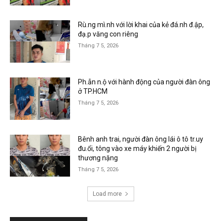
Rù.ng mì.nh với lời khai của kẻ đá.nh đ.ập,
đạ.p văng con riêng
Tháng 7 5, 2026
Ph.ẫn n.ộ với hành động của người đàn ông
ở TP.HCM
Tháng 7 5, 2026
Bênh anh trai, người đàn ông lái ô tô tr.uy
đu.ổi, tông vào xe máy khiến 2 người bị
thương nặng
Tháng 7 5, 2026
Load more