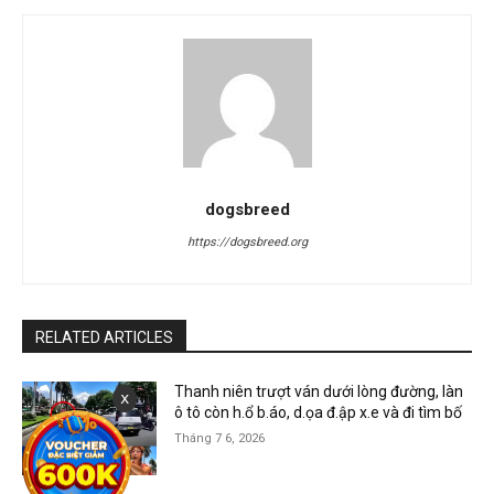
dogsbreed
https://dogsbreed.org
RELATED ARTICLES
Thanh niên trượt ván dưới lòng đường, làn
x
ô tô còn h.ổ b.áo, d.ọa đ.ập x.e và đi tìm bố
Tháng 7 6, 2026
Tin tức