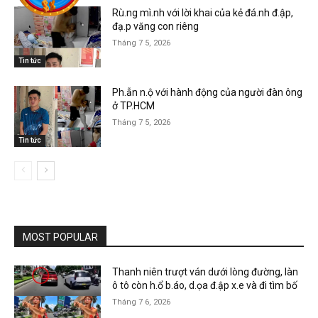
Rù.ng mì.nh với lời khai của kẻ đá.nh đ.ập,
đạ.p văng con riêng
Tháng 7 5, 2026
Tin tức
Ph.ẫn n.ộ với hành động của người đàn ông
ở TP.HCM
Tháng 7 5, 2026
Tin tức
MOST POPULAR
Thanh niên trượt ván dưới lòng đường, làn
ô tô còn h.ổ b.áo, d.ọa đ.ập x.e và đi tìm bố
Tháng 7 6, 2026