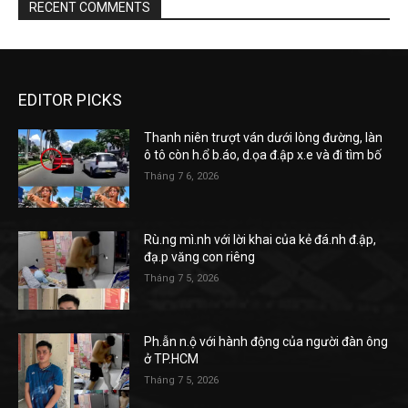
RECENT COMMENTS
EDITOR PICKS
Thanh niên trượt ván dưới lòng đường, làn
ô tô còn h.ổ b.áo, d.ọa đ.ập x.e và đi tìm bố
Tháng 7 6, 2026
Rù.ng mì.nh với lời khai của kẻ đá.nh đ.ập,
đạ.p văng con riêng
Tháng 7 5, 2026
Ph.ẫn n.ộ với hành động của người đàn ông
ở TP.HCM
Tháng 7 5, 2026