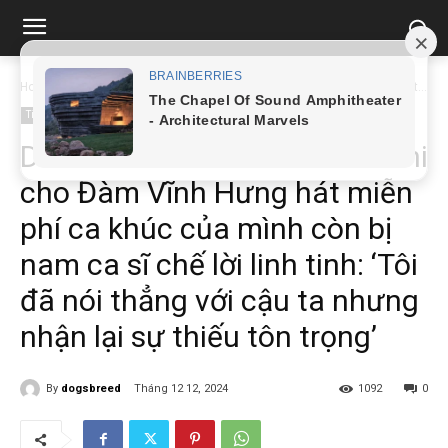
Home
Tin tức
Danh ca Chế Linh b:ức x:úc khi cho Đàm Vĩnh Hưng hát...
Tin tức
Danh ca Chế Linh b:ức x:úc khi
cho Đàm Vĩnh Hưng hát miễn
phí ca khúc của mình còn bị
nam ca sĩ chế lời linh tinh: ‘Tôi
đã nói thẳng với cậu ta nhưng
nhận lại sự thiếu tôn trọng’
By
dogsbreed
Tháng 12 12, 2024
1092
0