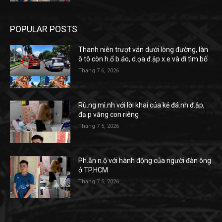
POPULAR POSTS
Thanh niên trượt ván dưới lòng đường, làn
ô tô còn h.ổ b.áo, d.ọa đ.ập x.e và đi tìm bố
Tháng 7 6, 2026
Rù.ng mì.nh với lời khai của kẻ đá.nh đ.ập,
đạ.p văng con riêng
Tháng 7 5, 2026
Ph.ẫn n.ộ với hành động của người đàn ông
ở TP.HCM
Tháng 7 5, 2026