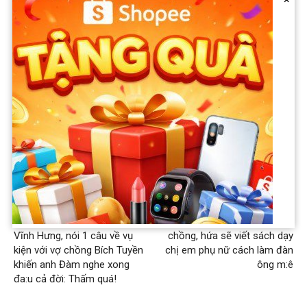
không chịu hát đúng lời bài hát của tôi, vẫn tự ý sửa lời. Tôi rất
buồn nhưng không biết làm sao hơn, thôi thì mỗi người một
tính”.
Previous article
Next article
Danh ca Chế Linh thẳng
Hoàng Yến: Tôi thấy bản thân
thừng từ chối hát cùng Đàm
mình giỏi khi lấy được 5
Vĩnh Hưng, nói 1 câu về vụ
chồng, hứa sẽ viết sách dạy
kiện với vợ chồng Bích Tuyền
chị em phụ nữ cách làm đàn
khiến anh Đàm nghe xong
ông m:ê
đa:u cả đời: Thấm quá!