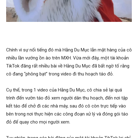
Chính vì sự nổi tiếng đó mà Hằng Du Mục lẫn mặt hàng của cô
nhiều lần vướng ồn ào trên MXH. Vừa mới đây, một tài khoản
TikTok đăng rất nhiều bài về Hằng Du Mục đã bất ngờ tố rằng
cô đang “phông bạt” trong video đi thu hoạch táo đỏ.
Cụ thể, trong 1 video của Hằng Du Mục, cô chia sẻ lại quá
trình đến vườn táo đỏ xem người dân thu hoạch, đến nơi tập
kết táo để chở đi các nhà máy, sau đó cô còn trực tiếp vào
bên trong nơi thực hiện các công đoạn xử lý và đóng gói táo
đỏ để quay cho mọi người xem.
Tuy nhiên, trong các bài đăng của một tài khoản TikTok lại chỉ