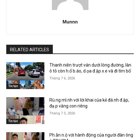
Munnn
RELATED ARTICLES
Thanh niên trượt ván dưới lòng đường, làn
ô tô còn h.ổ b.áo, d.ọa đ.ập x.e và đi tìm bố
Tháng 7 6, 2026
Tin tức
Rù.ng mì.nh với lời khai của kẻ đá.nh đ.ập,
đạ.p văng con riêng
Tháng 7 5, 2026
Tin tức
Ph.ẫn n.ộ với hành động của người đàn ông