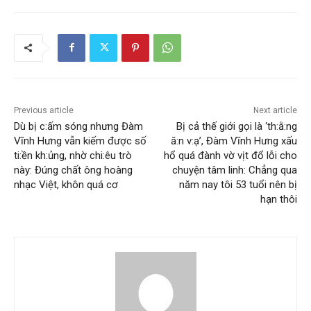
Previous article
Next article
Dù bị c:ấm sóng nhưng Đàm
Bị cả thế giới gọi là ‘th:ằ:ng
Vĩnh Hưng vẫn kiếm được số
ă:n v:ạ’, Đàm Vĩnh Hưng xấu
ti:ền kh:ủng, nhờ chi:êu trò
hổ quá đành vờ vịt đổ lỗi cho
này: Đúng chất ông hoàng
chuyện tâm linh: Chẳng qua
nhạc Việt, khôn quá cơ
năm nay tôi 53 tuổi nên bị
hạn thôi