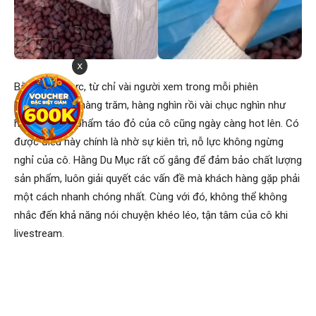
x
Bằng sự nỗ lực, từ chỉ vài người xem trong mỗi phiên
livestream tới hàng trăm, hàng nghìn rồi vài chục nghìn như
hiện nay, sản phẩm táo đỏ của cô cũng ngày càng hot lên. Có
được điều này chính là nhờ sự kiên trì, nỗ lực không ngừng
nghỉ của cô. Hằng Du Mục rất cố gắng để đảm bảo chất lượng
sản phẩm, luôn giải quyết các vấn đề mà khách hàng gặp phải
một cách nhanh chóng nhất. Cùng với đó, không thể không
nhắc đến khả năng nói chuyện khéo léo, tận tâm của cô khi
livestream.