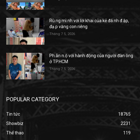
Rù.ng mì.nh với lời khai của kẻ đá.nh đ.ập,
đạ.p văng con riêng
Tháng 7 5, 2026
Ph.ẫn n.ộ với hành động của người đàn ông
ở TP.HCM
Tháng 7 5, 2026
POPULAR CATEGORY
Tin tức
18765
Showbiz
2231
Thể thao
119