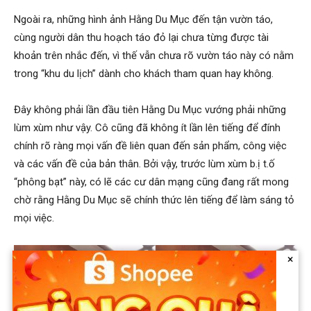
Ngoài ra, những hình ảnh Hằng Du Mục đến tận vườn táo,
cùng người dân thu hoạch táo đỏ lại chưa từng được tài
khoản trên nhắc đến, vì thế vẫn chưa rõ vườn táo này có nằm
trong “khu du lịch” dành cho khách tham quan hay không.
Đây không phải lần đầu tiên Hằng Du Mục vướng phải những
lùm xùm như vậy. Cô cũng đã không ít lần lên tiếng để đính
chính rõ ràng mọi vấn đề liên quan đến sản phẩm, công việc
và các vấn đề của bản thân. Bởi vậy, trước lùm xùm b.ị t.ố
“phông bạt” này, có lẽ các cư dân mạng cũng đang rất mong
chờ rằng Hằng Du Mục sẽ chính thức lên tiếng để làm sáng tỏ
mọi việc.
×