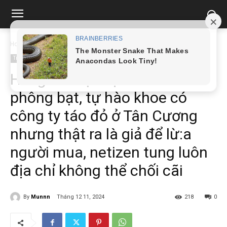
Home
Tin tức
Hằng Du Mục bị "bắt bài" phông bạt, tự hào khoe có...
Tin tức
Hằng Du Mục bị “bắt bài”
phông bạt, tự hào khoe có
công ty táo đỏ ở Tân Cương
nhưng thật ra là giả để lừ:a
người mua, netizen tung luôn
địa chỉ không thể chối cãi
By
Munnn
Tháng 12 11, 2024
218
0