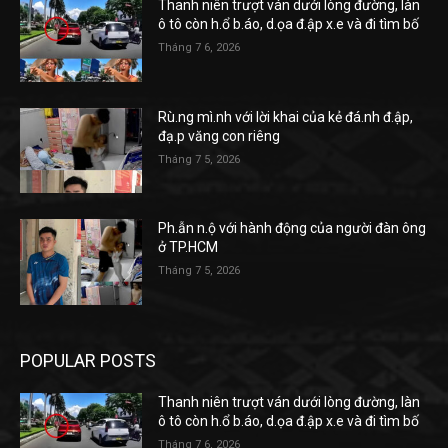
Thanh niên trượt ván dưới lòng đường, làn
ô tô còn h.ổ b.áo, d.ọa đ.ập x.e và đi tìm bố
Tháng 7 6, 2026
Rù.ng mì.nh với lời khai của kẻ đá.nh đ.ập,
đạ.p văng con riêng
Tháng 7 5, 2026
Ph.ẫn n.ộ với hành động của người đàn ông
ở TP.HCM
Tháng 7 5, 2026
POPULAR POSTS
Thanh niên trượt ván dưới lòng đường, làn
ô tô còn h.ổ b.áo, d.ọa đ.ập x.e và đi tìm bố
Tháng 7 6, 2026