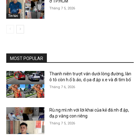
ở TP.HCM
Tháng 7 5, 2026
Tin tức
MOST POPULAR
Thanh niên trượt ván dưới lòng đường, làn
ô tô còn h.ổ b.áo, d.ọa đ.ập x.e và đi tìm bố
Tháng 7 6, 2026
Rù.ng mì.nh với lời khai của kẻ đá.nh đ.ập,
đạ.p văng con riêng
Tháng 7 5, 2026