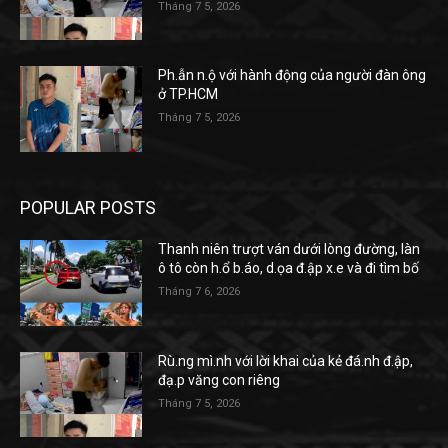
Tháng 7 5, 2026
Ph.ẫn n.ộ với hành động của người đàn ông
ở TP.HCM
Tháng 7 5, 2026
POPULAR POSTS
Thanh niên trượt ván dưới lòng đường, làn
ô tô còn h.ổ b.áo, d.ọa đ.ập x.e và đi tìm bố
Tháng 7 6, 2026
Rù.ng mì.nh với lời khai của kẻ đá.nh đ.ập,
đạ.p văng con riêng
Tháng 7 5, 2026