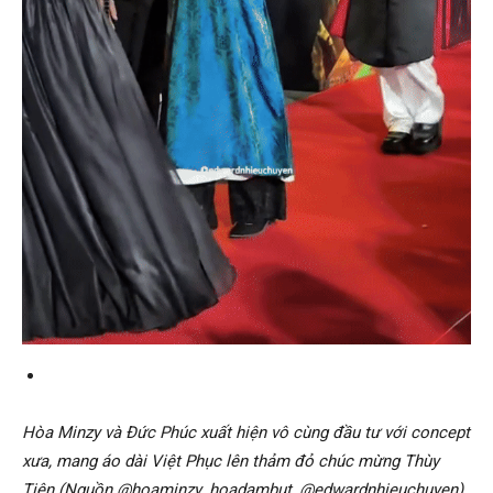
Hòa Minzy và Đức Phúc xuất hiện vô cùng đầu tư với concept
xưa, mang áo dài Việt Phục lên thảm đỏ chúc mừng Thùy
Tiên (Nguồn @hoaminzy_hoadambut, @edwardnhieuchuyen).