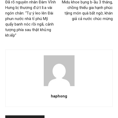
Đã rõ nguyên nhân Đàm Vĩnh
Midu khoe bụng b-ầu 3 tháng,
Hưng bị thương đ:ứ:t lì:a vài
chồng thiếu gia hạnh phúc
ngón chân: “Tự ý leo lên Đài
tặng món quà bất ngờ, khán
phun nước nhà tỉ phú Mỹ
giả cả nước chúc mừng
quẩy banh nóc rồi ngã, cảnh
tượng phía sau thật khủ:ng
kh:iếp”
haphong