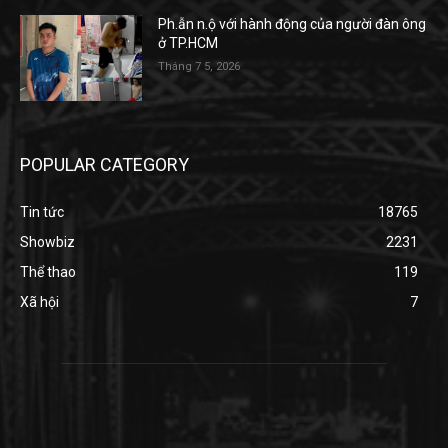
Ph.ẫn n.ộ với hành động của người đàn ông
ở TP.HCM
Tháng 7 5, 2026
POPULAR CATEGORY
Tin tức
18765
Showbiz
2231
Thể thao
119
Xã hội
7