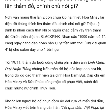
lên thảm đỏ, chính chủ nói gì?
Nghi vấn mang thai lần 2 còn chưa kịp hạ nhiệt, Hòa Minzy lại
diện đồ thùng thình lên thảm đỏ, chính chủ nói gì? Triệu Lệ
Dĩnh lộ nhân cách thật khi bị người khác dẫm váy trên thảm
đỏ Chiến thần diệt hit BLACKPINK: Nhan sắc “1000 năm có 1”,
càng ngày càng đẹp hoàn hảo Quỵt tiền làm tóc: “Chị đại quận
4” bị chủ salon dạy cho 1 bài học
Tối 19/11, thảm đỏ buổi công chiếu phim điện ảnh
Linh Miêu:
Quỷ Nhập Tràng
chứng kiến màn đổ bộ của loạt sao hot hit,
trong đó có các thành viên gia đình Hoa Dâm Bụt. Cặp chị em
Hòa Minzy và Đức Phúc cùng mặc cổ phục Việt, sánh đôi
chúc mừng nữ chính Thùy Tiên.
Khoác lên người bộ cổ phục gồm áo dài xưa và mấn đội đầu,
Hòa Minzy viết trên trang cá nhân:
“Tối qua diện Việt Phục lại