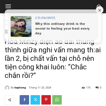
Home
Tin tức
Hòa Minzy diện áo dài thùng thình giữa nghi vấn mang
th:ai...
Tin tức
Hòa Minzy diện áo dài thùng
thình giữa nghi vấn mang th:ai
lần 2, bị chất vấn tại chỗ nên
tiện công khai luôn: “Chắc
chắn rồi?”
By
haphong
Tháng 11 23, 2024
170
0