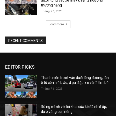
đu.ổi, tông vào xe máy khiến 2 người bị
thương nặng
Tháng 7 5, 2026
Load more
RECENT COMMENTS
EDITOR PICKS
Thanh niên trượt ván dưới lòng đường, làn
ô tô còn h.ổ b.áo, d.ọa đ.ập x.e và đi tìm bố
Tháng 7 6, 2026
Rù.ng mì.nh với lời khai của kẻ đá.nh đ.ập,
đạ.p văng con riêng