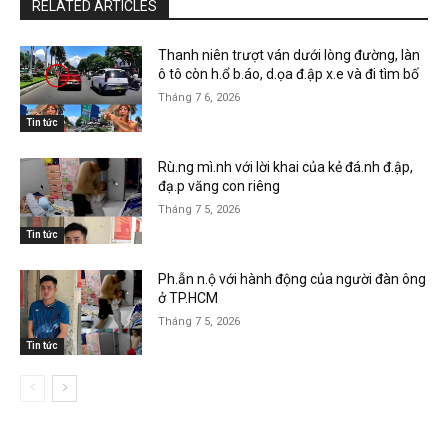
RELATED ARTICLES
Thanh niên trượt ván dưới lòng đường, làn
ô tô còn h.ổ b.áo, d.ọa đ.ập x.e và đi tìm bố
Tháng 7 6, 2026
Tin tức
Rù.ng mì.nh với lời khai của kẻ đá.nh đ.ập,
đạ.p văng con riêng
Tháng 7 5, 2026
Tin tức
Ph.ẫn n.ộ với hành động của người đàn ông
ở TP.HCM
Tháng 7 5, 2026
Tin tức