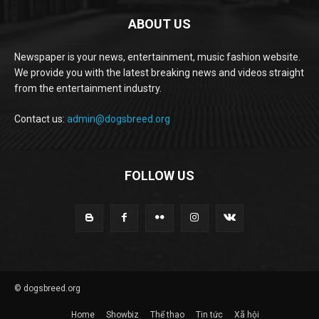
ABOUT US
Newspaper is your news, entertainment, music fashion website.
We provide you with the latest breaking news and videos straight
from the entertainment industry.
Contact us:
admin@dogsbreed.org
FOLLOW US
© dogsbreed.org
Home
Showbiz
Thể thao
Tin tức
Xã hội