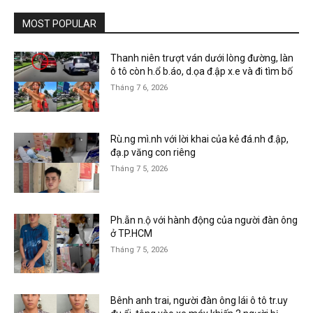
MOST POPULAR
Thanh niên trượt ván dưới lòng đường, làn
ô tô còn h.ổ b.áo, d.ọa đ.ập x.e và đi tìm bố
Tháng 7 6, 2026
Rù.ng mì.nh với lời khai của kẻ đá.nh đ.ập,
đạ.p văng con riêng
Tháng 7 5, 2026
Ph.ẫn n.ộ với hành động của người đàn ông
ở TP.HCM
Tháng 7 5, 2026
Bênh anh trai, người đàn ông lái ô tô tr.uy