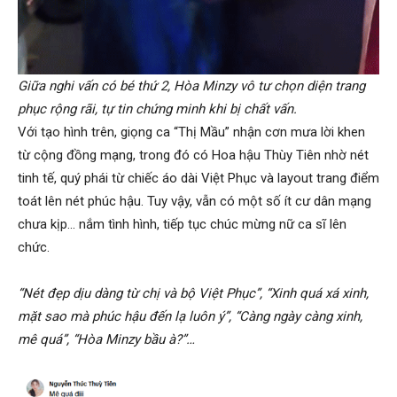
Giữa nghi vấn có bé thứ 2, Hòa Minzy vô tư chọn diện trang
phục rộng rãi, tự tin chứng minh khi bị chất vấn.
Với tạo hình trên, giọng ca “Thị Mầu” nhận cơn mưa lời khen
từ cộng đồng mạng, trong đó có Hoa hậu Thùy Tiên nhờ nét
tinh tế, quý phái từ chiếc áo dài Việt Phục và layout trang điểm
toát lên nét phúc hậu. Tuy vậy, vẫn có một số ít cư dân mạng
chưa kịp… nắm tình hình, tiếp tục chúc mừng nữ ca sĩ lên
chức.
“Nét đẹp dịu dàng từ chị và bộ Việt Phục”, “Xinh quá xá xinh,
mặt sao mà phúc hậu đến lạ luôn ý”, “Càng ngày càng xinh,
mê quá”, “Hòa Minzy bầu à?”…