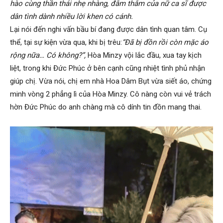
hào cùng thần thái nhẹ nhàng, đằm thắm của nữ ca sĩ được
dân tình dành nhiều lời khen có cánh.
Lại nói đến nghi vấn bầu bí đang được dân tình quan tâm. Cụ
thể, tại sự kiện vừa qua, khi bị trêu:
“Đã bị đồn rồi còn mặc áo
rộng nữa… Có không?”,
Hòa Minzy vội lắc đầu, xua tay kịch
liệt, trong khi Đức Phúc ở bên cạnh cũng nhiệt tình phủ nhận
giúp chị. Vừa nói, chị em nhà Hoa Dâm Bụt vừa siết áo, chứng
minh vòng 2 phẳng lì của Hòa Minzy. Cô nàng còn vui vẻ trách
hờn Đức Phúc do anh chàng mà cô dính tin đồn mang thai.