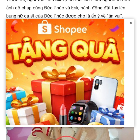
ảnh cô chụp cùng Đức Phúc và Erik, hành động đặt tay lên
bụng nữ ca sĩ của Đức Phúc được cho là ẩn ý về “tin vui”.
×
Song, sự tình vỡ lẽ ra chỉ là hiểu lầm, bởi bức ảnh trên thực
chất đã là ảnh cũ từ năm 2022. Do đó, trong sự kiện vừa qua,
câu nói trách móc của Hòa Minzy dành cho Đức Phúc chính
từ đây mà ra!