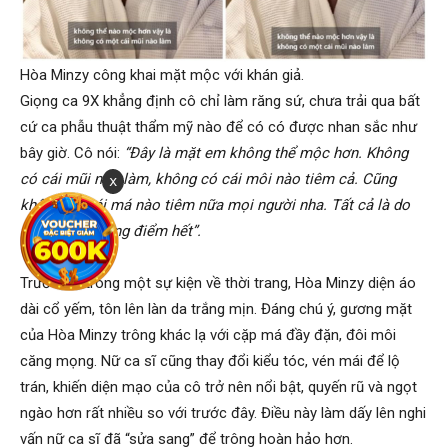
Hòa Minzy công khai mặt mộc với khán giả.
Giọng ca 9X khẳng định cô chỉ làm răng sứ, chưa trải qua bất
cứ ca phẫu thuật thẩm mỹ nào để có có được nhan sắc như
bây giờ. Cô nói:
“Đây là mặt em không thể mộc hơn. Không
có cái mũi nào làm, không có cái môi nào tiêm cả. Cũng
x
không có cái má nào tiêm nữa mọi người nha. Tất cả là do
chuyên gia trang điểm hết”.
Trước đó trong một sự kiện về thời trang, Hòa Minzy diện áo
dài cổ yếm, tôn lên làn da trắng mịn. Đáng chú ý, gương mặt
của Hòa Minzy trông khác lạ với cặp má đầy đặn, đôi môi
căng mọng. Nữ ca sĩ cũng thay đổi kiểu tóc, vén mái để lộ
trán, khiến diện mạo của cô trở nên nổi bật, quyến rũ và ngọt
ngào hơn rất nhiều so với trước đây. Điều này làm dấy lên nghi
vấn nữ ca sĩ đã “sửa sang” để trông hoàn hảo hơn.