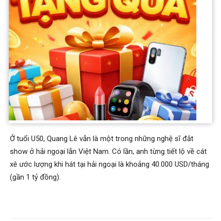
gần nhà của Thúy Nga và Mai Thiên Vân nên sẽ dễ dàng để
mọi người cùng tụ họp, giao lưu.
Trước đó, Quang Lê từng chia sẻ, anh phải chi thêm một
khoản tiền để sửa sang lại căn nhà mới mua. Nam ca sĩ sinh
năm 1979 làm phòng thu ngay tại nhà để sau này dễ dàng hơn
trong việc thu âm các ca khúc mới. Ngoài ra, anh còn chi
khoảng 10 nghìn đô để lấp hồ bơi, làm thành vườn hoặc khu
vui chơi.
Ở tuổi U50, Quang Lê vẫn là một trong những nghệ sĩ đắt
show ở hải ngoại lẫn Việt Nam. Có lần, anh từng tiết lộ về cát
xê ước lượng khi hát tại hải ngoại là khoảng 40.000 USD/tháng
(gần 1 tỷ đồng).