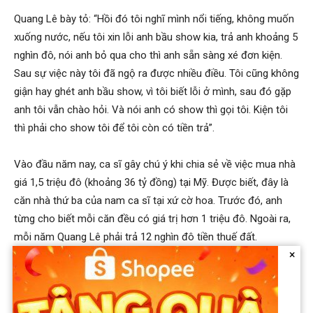
Quang Lê bày tỏ: “Hồi đó tôi nghĩ mình nổi tiếng, không muốn
xuống nước, nếu tôi xin lỗi anh bầu show kia, trả anh khoảng 5
nghìn đô, nói anh bỏ qua cho thì anh sẵn sàng xé đơn kiện.
Sau sự việc này tôi đã ngộ ra được nhiều điều. Tôi cũng không
giận hay ghét anh bầu show, vì tôi biết lỗi ở mình, sau đó gặp
anh tôi vẫn chào hỏi. Và nói anh có show thì gọi tôi. Kiện tôi
thì phải cho show tôi để tôi còn có tiền trả”.
Vào đầu năm nay, ca sĩ gây chú ý khi chia sẻ về việc mua nhà
giá 1,5 triệu đô (khoảng 36 tỷ đồng) tại Mỹ. Được biết, đây là
căn nhà thứ ba của nam ca sĩ tại xứ cờ hoa. Trước đó, anh
từng cho biết mỗi căn đều có giá trị hơn 1 triệu đô. Ngoài ra,
mỗi năm Quang Lê phải trả 12 nghìn đô tiền thuế đất.
×
Chia sẻ với truyền thông về căn nhà mới tậu, mới đây, giọng
ca
Đập vỡ cây đàn cho biết,
anh vay thêm tiền từ ca sĩ Mai
Thiên Vân mới có thể tậu nhà mới. Cơ ngơi mới của Quang Lê