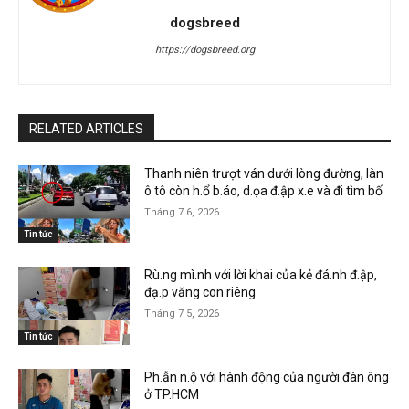
dogsbreed
https://dogsbreed.org
RELATED ARTICLES
Thanh niên trượt ván dưới lòng đường, làn
ô tô còn h.ổ b.áo, d.ọa đ.ập x.e và đi tìm bố
Tháng 7 6, 2026
Tin tức
Rù.ng mì.nh với lời khai của kẻ đá.nh đ.ập,
đạ.p văng con riêng
Tháng 7 5, 2026
Tin tức
Ph.ẫn n.ộ với hành động của người đàn ông
ở TP.HCM