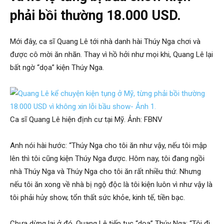
phải bồi thường 18.000 USD.
Mới đây, ca sĩ Quang Lê tới nhà danh hài Thúy Nga chơi và
được cô mời ăn nhãn. Thay vì hồ hởi như mọi khi, Quang Lê lại
bất ngờ “dọa” kiện Thúy Nga.
Ca sĩ Quang Lê hiện định cư tại Mỹ. Ảnh: FBNV
Anh nói hài hước: “Thúy Nga cho tôi ăn như vậy, nếu tôi mập
lên thì tôi cũng kiện Thúy Nga được. Hôm nay, tôi đang ngồi
nhà Thúy Nga và Thúy Nga cho tôi ăn rất nhiều thứ. Nhưng
nếu tôi ăn xong về nhà bị ngộ độc là tôi kiện luôn vì như vậy là
tôi phải hủy show, tổn thất sức khỏe, kinh tế, tiền bạc.
Chưa dừng lại ở đó, Quang Lê tiếp tục “dọa” Thúy Nga: “Tôi đi