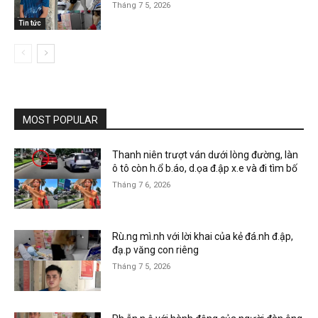
Tháng 7 5, 2026
Tin tức
MOST POPULAR
Thanh niên trượt ván dưới lòng đường, làn
ô tô còn h.ổ b.áo, d.ọa đ.ập x.e và đi tìm bố
Tháng 7 6, 2026
Rù.ng mì.nh với lời khai của kẻ đá.nh đ.ập,
đạ.p văng con riêng
Tháng 7 5, 2026