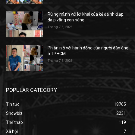
Rù.ng mì.nh với lời khai của kẻ đá.nh đ.ập,
đạ.p văng con riêng
Tháng 7 5, 2026
Ph.ẫn n.ộ với hành động của người đàn ông
ở TP.HCM
Tháng 7 5, 2026
POPULAR CATEGORY
Tin tức
18765
Showbiz
2231
Thể thao
119
Xã hội
7