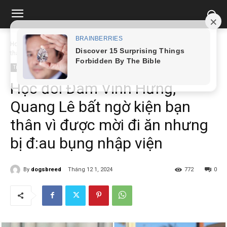
Home
Tin tức
Học đòi Đàm Vĩnh Hưng, Quang Lê bất ngờ kiện bạn
thân...
Tin tức
Học đòi Đàm Vĩnh Hưng,
Quang Lê bất ngờ kiện bạn
thân vì được mời đi ăn nhưng
bị đ:au bụng nhập viện
By
dogsbreed
Tháng 12 1, 2024
772
0