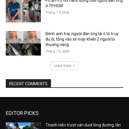
Ph.ẫn n.ộ với hành động của người đàn ông
ở TP.HCM
Tháng 7 5, 2026
Bênh anh trai, người đàn ông lái ô tô tr.uy
đu.ổi, tông vào xe máy khiến 2 người bị
thương nặng
Tháng 7 5, 2026
Load more
RECENT COMMENTS
EDITOR PICKS
Thanh niên trượt ván dưới lòng đường, làn