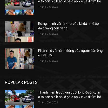
ô tô còn h.ổ b.áo, d.ọa đ.ập x.e và đi tìm bố
Tháng 7 6, 2026
Rù.ng mì.nh với lời khai của kẻ đá.nh đ.ập,
đạ.p văng con riêng
Tháng 7 5, 2026
Ph.ẫn n.ộ với hành động của người đàn ông
ở TP.HCM
Tháng 7 5, 2026
POPULAR POSTS
Thanh niên trượt ván dưới lòng đường, làn
ô tô còn h.ổ b.áo, d.ọa đ.ập x.e và đi tìm bố
Tháng 7 6, 2026