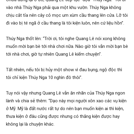
vào nhà Thúy Nga phải qua một khu vườn. Thúy Nga không
chịu cắt tỉa nên cây cỏ mọc um xùm cầu thang lên cửa. Lỡ tôi
đi vào bị té ngã ở cầu thang là tôi kiện luôn, nên cứ liệu hồn”.
Thúy Nga thốt lên: “Trời ơi, tôi nghe Quang Lê nói xong không
muốn mời bạn bè tới nhà chơi nữa. Nào giờ tôi vẫn mời bạn bè
tới nhà chơi, giờ tự nhiên Quang Lê kiếm chuyện”.
Tất nhiên, nếu tôi bị hủy một show vì đau bụng, ngộ độc thì
tôi chỉ kiện Thúy Nga 10 nghìn đô thôi”.
Tuy nói vậy nhưng Quang Lê vẫn ăn nhãn của Thúy Nga ngon
lành và chia sẻ thêm: “Dạo này mọi người xôn xao các vụ kiện
ở Mỹ. Mỹ là đất nước rất tự do nên bạn muốn kiện ai thì kiện,
thưa kiện ở đâu cũng được nhưng có thắng kiện được hay
không lại là chuyện khác.