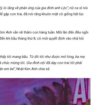
lý, lo lắng về phản ứng của gia đình anh Lộc”
, nữ ca sĩ nói
ể gặp con trai, đã nói rằng khuôn mặt cô giống hệt lúc
 Kim Anh vẫn về thăm con hàng tuần. Mỗi lần đến đều ngồi
o đến khi bầu tháng thứ 8, cô mới quyết định vào nhà hỏi
thấy tôi mang bầu. Từ đó tôi như được mở lòng, ba mẹ
chúc mừng tôi. Gia đình nội đã dạy con trai tôi phải
ận em bé”,
Nhật Kim Anh chia sẻ.