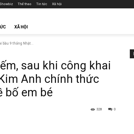
Showbiz
Thể thao
Tin tức
Xã hội
TỨC
XÃ HỘI
 bầu 9 tháng Nhật...
ếm, sau khi công khai
 Kim Anh chính thức
về bố em bé
328
0