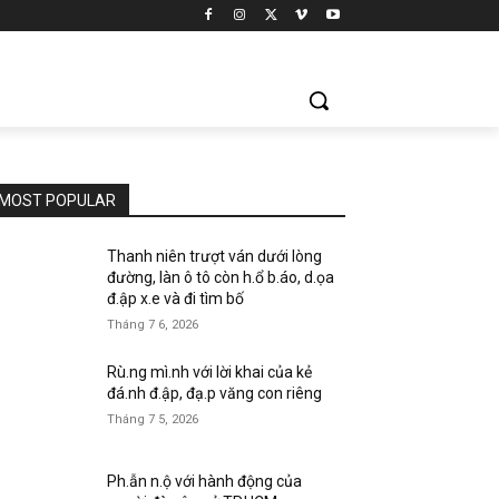
MOST POPULAR
Thanh niên trượt ván dưới lòng
đường, làn ô tô còn h.ổ b.áo, d.ọa
đ.ập x.e và đi tìm bố
Tháng 7 6, 2026
Rù.ng mì.nh với lời khai của kẻ
đá.nh đ.ập, đạ.p văng con riêng
Tháng 7 5, 2026
Ph.ẫn n.ộ với hành động của