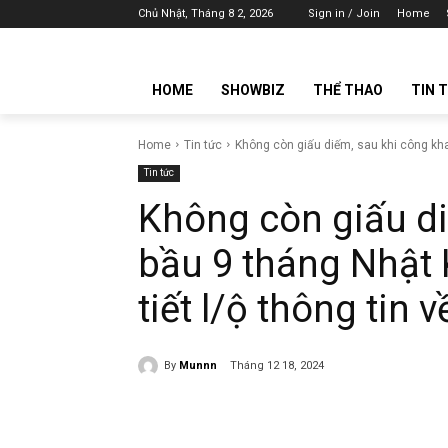
Chủ Nhật, Tháng 8 2, 2026
Sign in / Join
Home
HOME
SHOWBIZ
THỂ THAO
TIN 
Home
Tin tức
Không còn giấu diếm, sau khi công khai
Tin tức
Không còn giấu di
bầu 9 tháng Nhật
tiết l/ộ thông tin 
By
Munnn
Tháng 12 18, 2024
Share