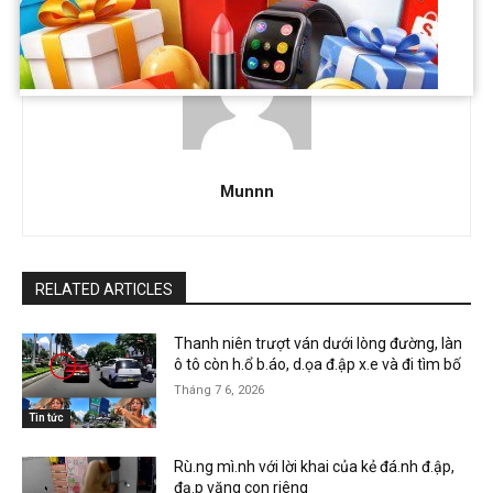
Munnn
RELATED ARTICLES
Thanh niên trượt ván dưới lòng đường, làn
ô tô còn h.ổ b.áo, d.ọa đ.ập x.e và đi tìm bố
Tháng 7 6, 2026
Tin tức
Rù.ng mì.nh với lời khai của kẻ đá.nh đ.ập,
đạ.p văng con riêng