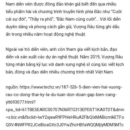
Nam diễn viên được đông đảo khán giả biết đến qua nhiều
tiểu phẩm hài và chương trình truyền hình phía Bắc như “Cười
cái sự đời”, “Thầy ra phố”, “Bắc Nam cùng cười”… Với lối diễn
duyên dáng và phong cách gần gũi, Vượng Râu từng ghi dấu
ấn trong nhiều năm hoạt động nghệ thuật.
Ngoài vai trò diễn viên, anh còn tham gia viết kịch bản, đạo
diễn và sản xuất các dự án nghệ thuật. Năm 2019, Vượng Râu
từng nhận bằng kỷ lục với danh xưng nghệ sĩ cùng lúc viết kịch
bản, đóng và đạo diễn nhiều chương trình nhất Việt Nam.
nguồn: https://www.techz.vn/187-526-5-dien-vien-hai-vuong-
rau-co-dong-thai-ky-la-du-luan-don-doan-gap-bien-cang-
ylt693077.html?
cpa_tid=61TBESEARC007S7N36RTG313EPDST1KA0TDT&dmn
=s.biz.vn&fbclid=IwY2xjawR9FPhleHRuA2FlbQIxMABicmlkETFo
Q0V4NWFPR2JCelBoaGtIc3J0YwZhcHBfaWQQMjIyMDM5MTc