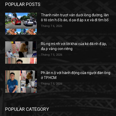
POPULAR POSTS
Thanh niên trượt ván dưới lòng đường, làn
ô tô còn h.ổ b.áo, d.ọa đ.ập x.e và đi tìm bố
Tháng 7 6, 2026
Rù.ng mì.nh với lời khai của kẻ đá.nh đ.ập,
đạ.p văng con riêng
Tháng 7 5, 2026
Ph.ẫn n.ộ với hành động của người đàn ông
ở TP.HCM
Tháng 7 5, 2026
POPULAR CATEGORY