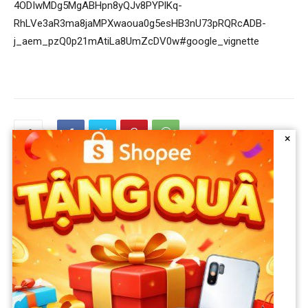
4ODIwMDg5MgABHpn8yQJv8PYPlKq-
RhLVe3aR3ma8jaMPXwaoua0g5esHB3nU73pRQRcADB-
j_aem_pzQ0p21mAtiLa8UmZcDV0w#google_vignette
×
Previous article
Next article
Bắ:t khẩ:n cấ:p mẹ kế xúi giục
Mẹ kế khai lý do xúi giục 2
2 con riêng của chồng ‘sá:t
con riêng của chồng ‘sá:t hạ:i’
hạ:i’ cha ruộ:t ở Đà Nẵng. 2
cha ruộ:t ở Đà Nẵng, lời khai
người con sao lại tin lời mẹ
lật tẩy sự thật khó tin: Không
kế đến mức đấy chứ!
có lửa làm sao có khói?