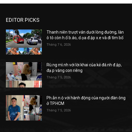
EDITOR PICKS
Thanh niên trượt ván dưới lòng đường, làn
ô tô còn h.ổ b.áo, d.ọa đ.ập x.e và đi tìm bố
Tháng 7 6, 2026
Rù.ng mì.nh với lời khai của kẻ đá.nh đ.ập,
đạ.p văng con riêng
Tháng 7 5, 2026
Ph.ẫn n.ộ với hành động của người đàn ông
ở TP.HCM
Tháng 7 5, 2026