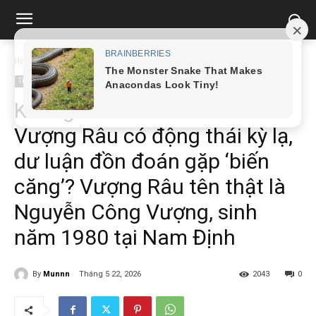
Home
Tin tức
Không ổn rồi: Diễn viên hài Vượng Râu có động thái kỳ...
Tin tức
Không ổn rồi: Diễn viên hài
Vượng Râu có động thái kỳ lạ,
dư luận đồn đoán gặp ‘biến
căng’? Vượng Râu tên thật là
Nguyễn Công Vượng, sinh
năm 1980 tại Nam Định
By
Munnn
Tháng 5 22, 2026
2043
0