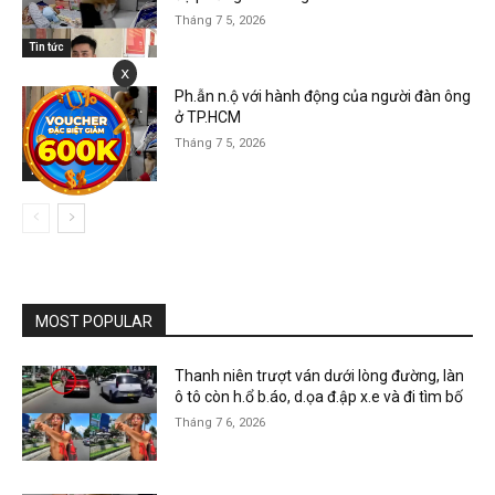
Tháng 7 5, 2026
Tin tức
x
Ph.ẫn n.ộ với hành động của người đàn ông
ở TP.HCM
Tháng 7 5, 2026
Tin tức
MOST POPULAR
Thanh niên trượt ván dưới lòng đường, làn
ô tô còn h.ổ b.áo, d.ọa đ.ập x.e và đi tìm bố
Tháng 7 6, 2026