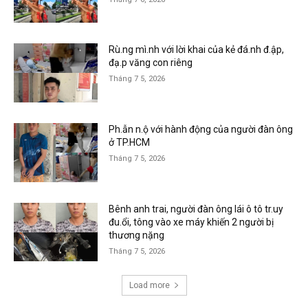
Rù.ng mì.nh với lời khai của kẻ đá.nh đ.ập,
đạ.p văng con riêng
Tháng 7 5, 2026
Ph.ẫn n.ộ với hành động của người đàn ông
ở TP.HCM
Tháng 7 5, 2026
Bênh anh trai, người đàn ông lái ô tô tr.uy
đu.ổi, tông vào xe máy khiến 2 người bị
thương nặng
Tháng 7 5, 2026
Load more