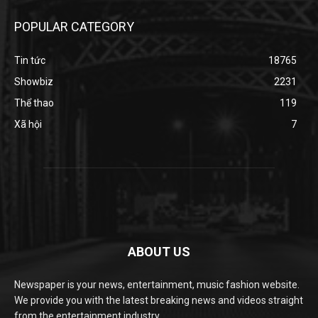
POPULAR CATEGORY
Tin tức
18765
Showbiz
2231
Thể thao
119
Xã hội
7
ABOUT US
Newspaper is your news, entertainment, music fashion website.
We provide you with the latest breaking news and videos straight
from the entertainment industry.