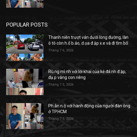
POPULAR POSTS
Thanh niên trượt ván dưới lòng đường, làn
ô tô còn h.ổ b.áo, d.ọa đ.ập x.e và đi tìm bố
Tháng 7 6, 2026
Rù.ng mì.nh với lời khai của kẻ đá.nh đ.ập,
đạ.p văng con riêng
Tháng 7 5, 2026
Ph.ẫn n.ộ với hành động của người đàn ông
ở TP.HCM
Tháng 7 5, 2026