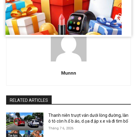
khác”
đến thế?
Munnn
RELATED ARTICLES
Thanh niên trượt ván dưới lòng đường, làn
ô tô còn h.ổ b.áo, d.ọa đ.ập x.e và đi tìm bố
Tháng 7 6, 2026
Tin tức