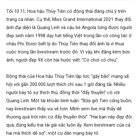
Tối 10.11, Hoa hậu Thùy Tiên có động thái đáng chú ý trên
trang cá nhân. Cụ thể, Miss Grand International 2021 thay đổi
ảnh đại diện là Quang Linh và cậu bé Angola từng được người
đẹp sinh năm 1998 dạy hát tiếng Việt trong lần cô công tác ở
châu Phi. Được biết lý do Thùy Tiên thay đổi ảnh là vì thua
cuộc trong lần livestream trước đó. Vì vậy, khi đăng kèm bức
ảnh, người đẹp 9X còn hài hước viết: “Có chơi có chịu”.
Động thái của Hoa hậu Thùy Tiên lập tức “gây bão” mạng xã
hội với gần 200.000 lượt thích chỉ sau 1 giờ đăng tải. Nhiều
người bày tỏ sự thích thú, đồng thời “đẩy thuyền” cô với
Quang Linh. Một tài khoản bình luận: “Bữa giờ Tiên cũng buồn,
nay livestream thấy vui vẻ hơn. Mình xem live mà thấy dễ
thương quá trời nên cứ đẩy thuyền thôi”. “Hai bạn này đẹp đôi
quá, đúng kiểu trai tài gái sắc luôn ấy. Xem livestream của cả
hai mà thích dễ sợ”, một cư dân mạng bày tỏ.