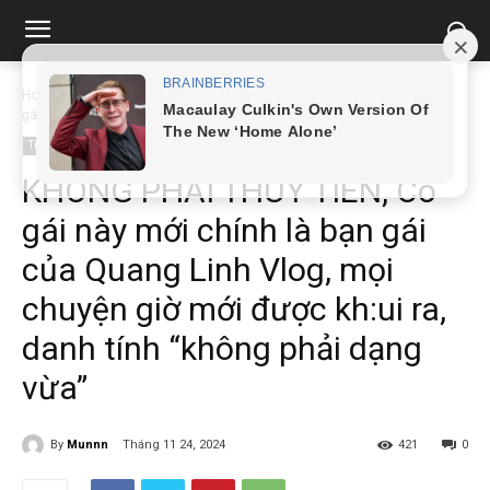
Home
Tin tức
KHÔNG PHẢI THÙY TIÊN, Cô gái này mới chính là bạn
gái...
Tin tức
KHÔNG PHẢI THÙY TIÊN, Cô
gái này mới chính là bạn gái
của Quang Linh Vlog, mọi
chuyện giờ mới được kh:ui ra,
danh tính “không phải dạng
vừa”
By
Munnn
Tháng 11 24, 2024
421
0