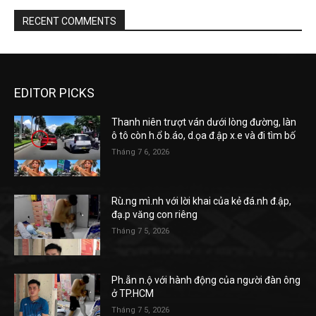
RECENT COMMENTS
EDITOR PICKS
Thanh niên trượt ván dưới lòng đường, làn
ô tô còn h.ổ b.áo, d.ọa đ.ập x.e và đi tìm bố
Tháng 7 6, 2026
Rù.ng mì.nh với lời khai của kẻ đá.nh đ.ập,
đạ.p văng con riêng
Tháng 7 5, 2026
Ph.ẫn n.ộ với hành động của người đàn ông
ở TP.HCM
Tháng 7 5, 2026