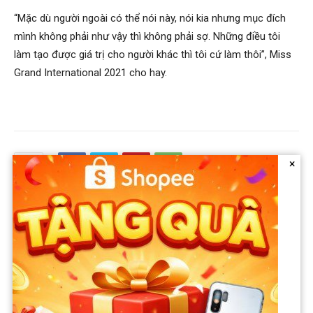
“Mặc dù người ngoài có thể nói này, nói kia nhưng mục đích
mình không phải như vậy thì không phải sợ. Những điều tôi
làm tạo được giá trị cho người khác thì tôi cứ làm thôi”, Miss
Grand International 2021 cho hay.
×
Previous article
Next article
Tự hào khoe U70 rồi mà có
Khó hiểu: Công ty Đại Nam l.ỗ
được đứa con trai, Quang
đến âm vốn chủ sở hữu, vợ
Minh đặt tên và nói cả nước
chồng ông Dũng ‘lò vôi’ và bà
Việt Nam không ai có: “Quý
Nguyễn Phương Hằng đang
tử nối dõi tông đường nó phải
kiếm tiền từ đâu mà giàu ú ụ