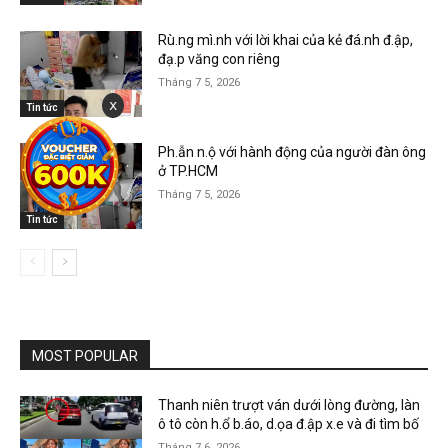
Rù.ng mì.nh với lời khai của kẻ đá.nh đ.ập,
đạ.p văng con riêng
Tháng 7 5, 2026
x
Tin tức
Ph.ẫn n.ộ với hành động của người đàn ông
ở TP.HCM
Tháng 7 5, 2026
Tin tức
MOST POPULAR
Thanh niên trượt ván dưới lòng đường, làn
ô tô còn h.ổ b.áo, d.ọa đ.ập x.e và đi tìm bố
Tháng 7 6, 2026