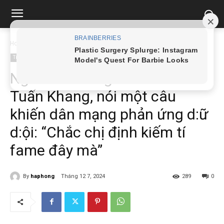
Home
Tin tức
Ngân 98 bất ngờ réo tên Lê Tuấn Khang, nói một câu...
Tin tức
Ngân 98 bất ngờ réo tên Lê
Tuấn Khang, nói một câu
khiến dân mạng phản ứng d:ữ
d:ội: “Chắc chị định kiếm tí
fame đây mà”
By
haphong
Tháng 12 7, 2024
289
0