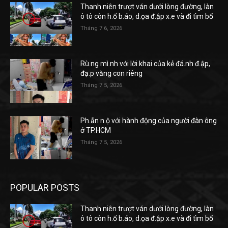
Thanh niên trượt ván dưới lòng đường, làn
ô tô còn h.ổ b.áo, d.ọa đ.ập x.e và đi tìm bố
Tháng 7 6, 2026
Rù.ng mì.nh với lời khai của kẻ đá.nh đ.ập,
đạ.p văng con riêng
Tháng 7 5, 2026
Ph.ẫn n.ộ với hành động của người đàn ông
ở TP.HCM
Tháng 7 5, 2026
POPULAR POSTS
Thanh niên trượt ván dưới lòng đường, làn
ô tô còn h.ổ b.áo, d.ọa đ.ập x.e và đi tìm bố