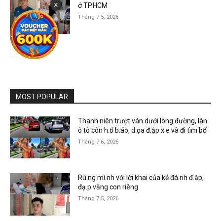
x
ở TP.HCM
Tháng 7 5, 2026
Tin tức
MOST POPULAR
Thanh niên trượt ván dưới lòng đường, làn
ô tô còn h.ổ b.áo, d.ọa đ.ập x.e và đi tìm bố
Tháng 7 6, 2026
Rù.ng mì.nh với lời khai của kẻ đá.nh đ.ập,
đạ.p văng con riêng
Tháng 7 5, 2026