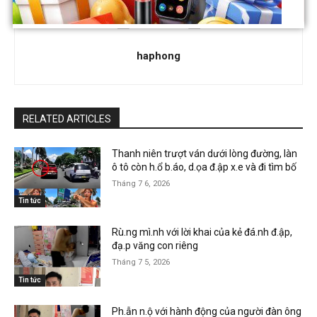
haphong
RELATED ARTICLES
Thanh niên trượt ván dưới lòng đường, làn
ô tô còn h.ổ b.áo, d.ọa đ.ập x.e và đi tìm bố
Tháng 7 6, 2026
Tin tức
Rù.ng mì.nh với lời khai của kẻ đá.nh đ.ập,
đạ.p văng con riêng
Tháng 7 5, 2026
Tin tức
Ph.ẫn n.ộ với hành động của người đàn ông