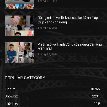
Tháng 7 6, 2026
Rù.ng mì.nh với lời khai của kẻ đá.nh đ.ập,
đạ.p văng con riêng
Tháng 7 5, 2026
Ph.ẫn n.ộ với hành động của người đàn ông
ở TP.HCM
Tháng 7 5, 2026
POPULAR CATEGORY
Tin tức
18765
Showbiz
2231
Thể thao
119