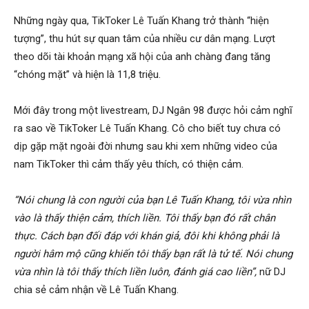
Những ngày qua, TikToker Lê Tuấn Khang trở thành “hiện
tượng”, thu hút sự quan tâm của nhiều cư dân mạng. Lượt
theo dõi tài khoản mạng xã hội của anh chàng đang tăng
“chóng mặt” và hiện là 11,8 triệu.
Mới đây trong một livestream, DJ Ngân 98 được hỏi cảm nghĩ
ra sao về TikToker Lê Tuấn Khang. Cô cho biết tuy chưa có
dịp gặp mặt ngoài đời nhưng sau khi xem những video của
nam TikToker thì cảm thấy yêu thích, có thiện cảm.
“Nói chung là con người của bạn Lê Tuấn Khang, tôi vừa nhìn
vào là thấy thiện cảm, thích liền. Tôi thấy bạn đó rất chân
thực. Cách bạn đối đáp với khán giả, đôi khi không phải là
người hâm mộ cũng khiến tôi thấy bạn rất là tử tế. Nói chung
vừa nhìn là tôi thấy thích liền luôn, đánh giá cao liền”,
nữ DJ
chia sẻ cảm nhận về Lê Tuấn Khang.