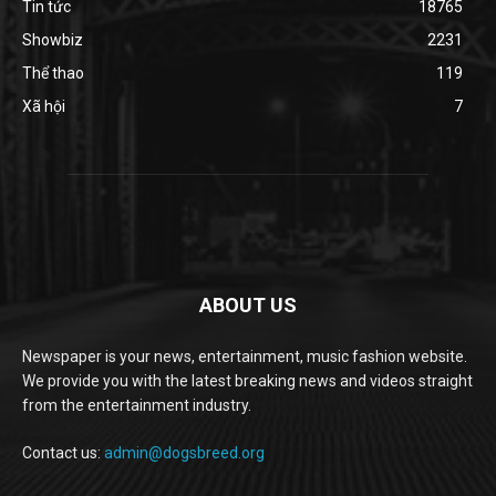
Tin tức
18765
Showbiz
2231
Thể thao
119
Xã hội
7
ABOUT US
Newspaper is your news, entertainment, music fashion website.
We provide you with the latest breaking news and videos straight
from the entertainment industry.
Contact us:
admin@dogsbreed.org