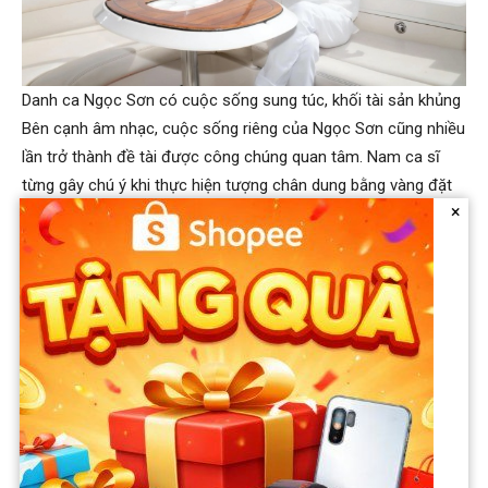
Danh ca Ngọc Sơn có cuộc sống sung túc, khối tài sản khủng
Bên cạnh âm nhạc, cuộc sống riêng của Ngọc Sơn cũng nhiều
lần trở thành đề tài được công chúng quan tâm. Nam ca sĩ
từng gây chú ý khi thực hiện tượng chân dung bằng vàng đặt
×
trước biệt thự riêng tại TP.HCM. Sau hơn ba thập kỷ hoạt động
nghệ thuật, danh ca Ngọc Sơn vẫn duy trì lịch biểu diễn đều
đặn dù chưa lập gia đình.