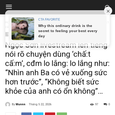
Home
Tin tức
Ngọc Sơn livestream lên tiếng nói rõ chuyện dùng ‘chấ:t
cấ:m’, cđm...
Tin tức
Ngọc Sơn livestream lên tiếng
nói rõ chuyện dùng ‘chấ:t
cấ:m’, cđm lo lắng: lo lắng như:
“Nhìn anh Ba có vẻ xuống sức
hơn trước”, “Không biết sức
khỏe của anh có ổn không”…
By
Munnn
Tháng 5 22, 2026
97
0