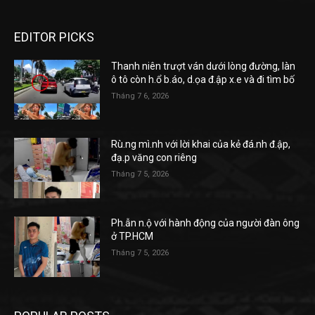
EDITOR PICKS
Thanh niên trượt ván dưới lòng đường, làn
ô tô còn h.ổ b.áo, d.ọa đ.ập x.e và đi tìm bố
Tháng 7 6, 2026
Rù.ng mì.nh với lời khai của kẻ đá.nh đ.ập,
đạ.p văng con riêng
Tháng 7 5, 2026
Ph.ẫn n.ộ với hành động của người đàn ông
ở TP.HCM
Tháng 7 5, 2026