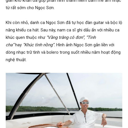
gian khó khăn đã góp phần hình thành niềm đam mê âm nhạc
từ rất sớm cho Ngọc Sơn.
Khi còn nhỏ, danh ca Ngọc Sơn đã tự học đàn guitar và bộc lộ
năng khiếu ca hát. Sau này, nam ca sĩ ghi dấu ấn với nhiều ca
khúc quen thuộc như
“Vầng trăng cô đơn”, “Tình
cha”
hay
“Khúc tình nồng”.
Hình ảnh Ngọc Sơn gắn liền với
dòng nhạc trữ tình và bolero trong suốt nhiều năm hoạt động
nghệ thuật.