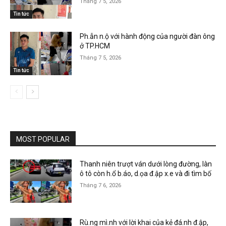
Tháng 7 5, 2026
Tin tức
Ph.ẫn n.ộ với hành động của người đàn ông
ở TP.HCM
Tháng 7 5, 2026
Tin tức
MOST POPULAR
Thanh niên trượt ván dưới lòng đường, làn
ô tô còn h.ổ b.áo, d.ọa đ.ập x.e và đi tìm bố
Tháng 7 6, 2026
Rù.ng mì.nh với lời khai của kẻ đá.nh đ.ập,