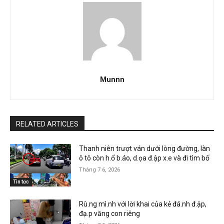
Munnn
RELATED ARTICLES
Thanh niên trượt ván dưới lòng đường, làn
ô tô còn h.ổ b.áo, d.ọa đ.ập x.e và đi tìm bố
Tháng 7 6, 2026
Tin tức
Rù.ng mì.nh với lời khai của kẻ đá.nh đ.ập,
đạ.p văng con riêng