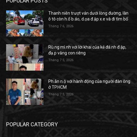
POPULAR POSTS
Thanh niên trượt ván dưới lòng đường, làn
ô tô còn h.ổ b.áo, d.ọa đ.ập x.e và đi tìm bố
Tháng 7 6, 2026
Rù.ng mì.nh với lời khai của kẻ đá.nh đ.ập,
đạ.p văng con riêng
Tháng 7 5, 2026
Ph.ẫn n.ộ với hành động của người đàn ông
ở TP.HCM
Tháng 7 5, 2026
POPULAR CATEGORY