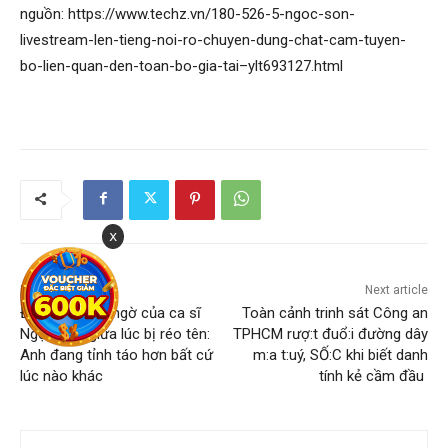
nguồn: https://www.techz.vn/180-526-5-ngoc-son-
livestream-len-tieng-noi-ro-chuyen-dung-chat-cam-tuyen-
bo-lien-quan-den-toan-bo-gia-tai–ylt693127.html
x
Previous article
Next article
Động thái bất ngờ của ca sĩ
Toàn cảnh trinh sát Công an
Ngọc Sơn giữa lúc bị réo tên:
TPHCM rượ:t đuổ:i đường dây
Anh đang tỉnh táo hơn bất cứ
m:a t:uý, SỐ:C khi biết danh
lúc nào khác
tính kẻ cầm đầu