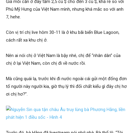
Giá mỗi căn ở đây tầm 2,5 củ $ cho đến 3 củ $, khá rẻ so với
Phú Mỹ Hưng của Việt Nam mình, nhưng khá mắc so với anh
7, hehe.
Còn vị trí chị live hôm 30-11 là ở khu bãi biển Blue Lagoon,
cách rất xa khu chị ở.
Nên ai nói chị ở Việt Nam là bậy nhé, chị để “nhân dân” của
chị ở lại Việt Nam, còn chị đi về nước rồi.
Mà cũng quái lạ, trước khi đi nước ngoài cái gửi một đống đơn
tố người này người kia, giờ thụ lý thì đối chất kiểu gì đây chị hơ
ơi chị hơ?”.
Trước đó, bà Hằng đã livestream nói nhớ nhà. Bà thổ lộ: “Tôi