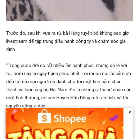
Trước đó, sau khi vừa ra tù, bà Hằng tuyên bố không bao giờ
livestream để tập trung điều hành công ty và chăm sóc gia
đình.
“Trong cuộc đời có rất nhiều lần hạnh phúc, nhưng có lẽ với
tôi, hôm nay là ngày hạnh phúc nhất. Tôi muốn nói lời cảm ơn
đến tất cả mọi người đã dành cho tôi một tình cảm chân
thành và luôn ủng hộ Đại Nam. Đó là những gì tôi nợ nhân dân
một tình thương, nợ anh Huỳnh Hữu Dũng một ân tình, và tôi
nguyện sống vì dân!.
×
Từ hôm nay trở đi, tôi sẽ không bao giờ tổ chức một cuộc
livestream nào hết vì sức người có hạn, cuộc chơi quá dài. Tôi
còn chồng con, bản thân tôi nữa cho nên tôi xin khép lại. Và