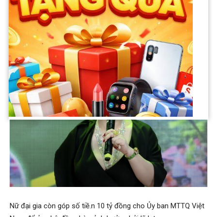
tôi xin xuất hiện ở Đại Nam nếu cần, Chủ nhật tuần tới, tuần
tới, tuần tới nữa, tôi sẽ cháy hết mình với quý vị”, bà Hằng cho
biết.
Nữ đại gia còn góp số tiề.n 10 tỷ đồng cho Ủy ban MTTQ Việt