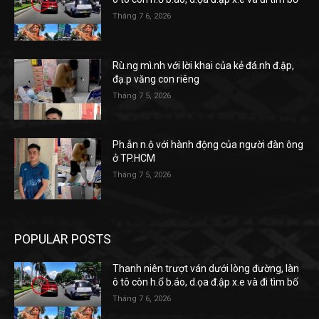
Tháng 7 6, 2026
Rù.ng mì.nh với lời khai của kẻ đá.nh đ.ập,
đạ.p văng con riêng
Tháng 7 5, 2026
Ph.ẫn n.ộ với hành động của người đàn ông
ở TP.HCM
Tháng 7 5, 2026
POPULAR POSTS
Thanh niên trượt ván dưới lòng đường, làn
ô tô còn h.ổ b.áo, d.ọa đ.ập x.e và đi tìm bố
Tháng 7 6, 2026