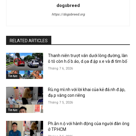
dogsbreed
https://dogsbreed.org
RELATED ARTICLES
Thanh niên trượt ván dưới lòng đường, làn
ô tô còn h.ổ b.áo, d.ọa đ.ập x.e và đi tìm bố
Tháng 7 6, 2026
Tin tức
Rù.ng mì.nh với lời khai của kẻ đá.nh đ.ập,
đạ.p văng con riêng
Tháng 7 5, 2026
Tin tức
Ph.ẫn n.ộ với hành động của người đàn ông
ở TP.HCM