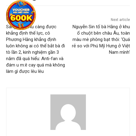
Previous article
Next article
Sang châu Âu càng được
Nguyễn Sin tố bà Hằng ở khu
khẳng định thế lực, cô
ổ chuột bên châu Âu, toàn
Phương Hằng khẳng định
màu mè phông bạt thôi: ‘Quá
luôn không ai có thể bắt bà đi
rẻ so với Phú Mỹ Hưng ở Việt
tò lần 2, kinh nghiệm gần 3
Nam mình’
năm đã quá hiểu: Anti-fan và
đám u m:ê cay quá mà không
làm gì được lêu lêu