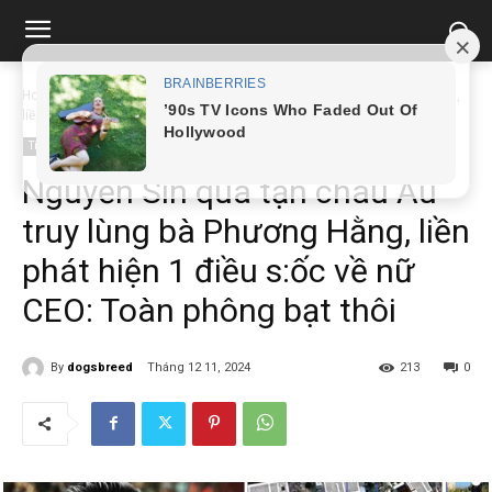
Home
Tin tức
Nguyễn Sin qua tận châu Âu truy lùng bà Phương Hằng,
liền...
Tin tức
Nguyễn Sin qua tận châu Âu
truy lùng bà Phương Hằng, liền
phát hiện 1 điều s:ốc về nữ
CEO: Toàn phông bạt thôi
By
dogsbreed
Tháng 12 11, 2024
213
0