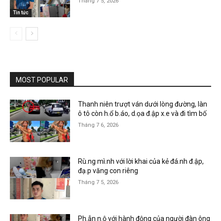
Tháng 7 5, 2026
Tin tức
MOST POPULAR
Thanh niên trượt ván dưới lòng đường, làn
ô tô còn h.ổ b.áo, d.ọa đ.ập x.e và đi tìm bố
Tháng 7 6, 2026
Rù.ng mì.nh với lời khai của kẻ đá.nh đ.ập,
đạ.p văng con riêng
Tháng 7 5, 2026
Ph.ẫn n.ộ với hành động của người đàn ông