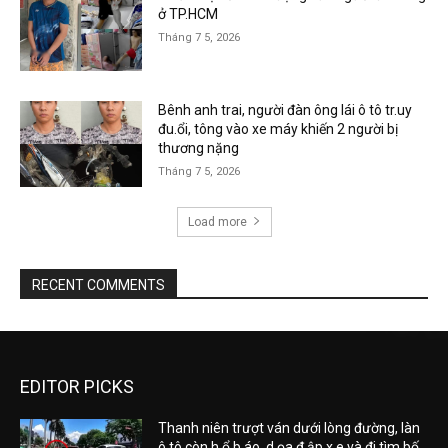
ở TP.HCM
Tháng 7 5, 2026
Bênh anh trai, người đàn ông lái ô tô tr.uy
đu.ổi, tông vào xe máy khiến 2 người bị
thương nặng
Tháng 7 5, 2026
Load more
RECENT COMMENTS
EDITOR PICKS
Thanh niên trượt ván dưới lòng đường, làn
ô tô còn h.ổ b.áo, d.ọa đ.ập x.e và đi tìm bố