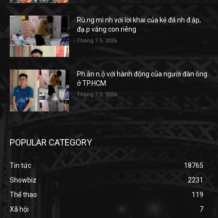
Rù.ng mì.nh với lời khai của kẻ đá.nh đ.ập,
đạ.p văng con riêng
Tháng 7 5, 2026
Ph.ẫn n.ộ với hành động của người đàn ông
ở TP.HCM
Tháng 7 5, 2026
POPULAR CATEGORY
Tin tức
18765
Showbiz
2231
Thể thao
119
Xã hội
7