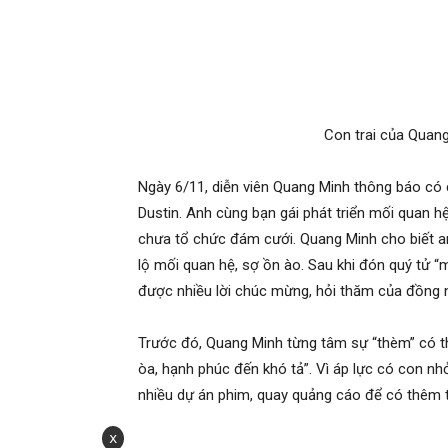
ngoại hình giống hệt bố. Một số ý kiến đáng chú
giống cha. Chúc mừng nha cưng”, “Sinh nhật n
cả gia đình luôn vui vẻ”, “Giống y chang anh M
mạnh khỏe”,…
x