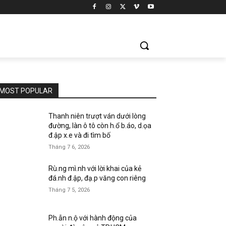
MOST POPULAR
Thanh niên trượt ván dưới lòng
đường, làn ô tô còn h.ổ b.áo, d.ọa
đ.ập x.e và đi tìm bố
Tháng 7 6, 2026
Rù.ng mì.nh với lời khai của kẻ
đá.nh đ.ập, đạ.p văng con riêng
Tháng 7 5, 2026
Ph.ẫn n.ộ với hành động của