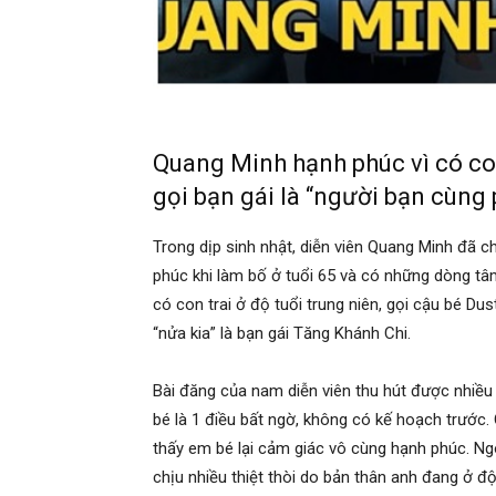
Quang Minh hạnh phúc vì có con
gọi bạn gái là “người bạn cùng
Trong dịp sinh nhật, diễn viên Quang Minh đã 
phúc khi làm bố ở tuổi 65 và có những dòng tâm
có con trai ở độ tuổi trung niên, gọi cậu bé Dus
“nửa kia” là bạn gái Tăng Khánh Chi.
Bài đăng của nam diễn viên thu hút được nhiều s
bé là 1 điều bất ngờ, không có kế hoạch trước
thấy em bé lại cảm giác vô cùng hạnh phúc. Ngoà
chịu nhiều thiệt thòi do bản thân anh đang ở độ 