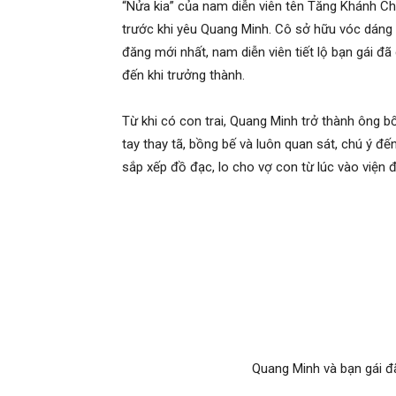
Con trai của Quan
Ngày 6/11, diễn viên Quang Minh thông báo có c
Dustin. Anh cùng bạn gái phát triển mối quan h
chưa tổ chức đám cưới. Quang Minh cho biết an
lộ mối quan hệ, sợ ồn ào. Sau khi đón quý tử “