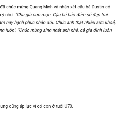
úc khi khoe quý tử mới ra đời.
hật của mình nè các bạn, một ngày sinh nhật không tiệc
g Minh có được 1 món quà vô giá bất ngờ, lại không dự
Thiệt không ngờ cuối đời lại có được thằng con trai, cực
a đã bị thiệt thòi vì ba không còn trẻ. Quang Minh tự hứa
n thật tốt khi còn có thể. Và cũng không quên cảm ơn
p nhận cùng Quang Minh nuôi dưỡng bé Dustin cho đến
p đã chúc mừng Quang Minh và nhận xét cậu bé Dustin có