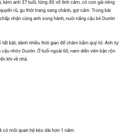
g Minh được khen giống hệt bố.
on thứ 3, là một bé trai nặng khoảng 3kg, được đặt tên là
ệ tình cảm hơn 1 năm qua, đã ra mắt gia đình 2 bên nhưng
h muốn sống bình yên, tập trung làm nghề nên không tiết
mẹ tròn con vuông”, anh mới công khai thông tin và nhận