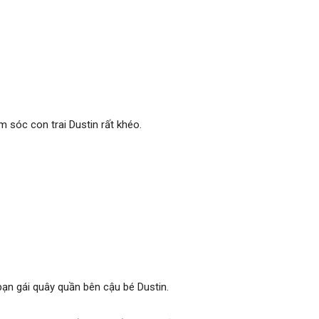
ng cũng áp lực vì có con ở tuổi U70.