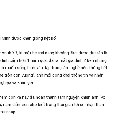
 ý như:
“Cha già con mọn. Cậu bé bảo đảm sẻ đẹp trai
ăm nay hạnh phúc nhân đôi. Chúc anh thật nhiều sức khoẻ,
inh luôn”, “Chúc mừng sinh nhật anh nhé, cả gia đình luôn