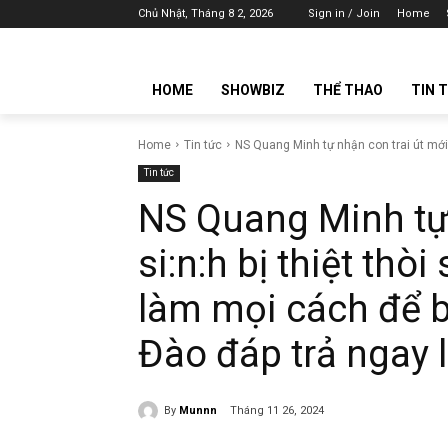
Chủ Nhật, Tháng 8 2, 2026
Sign in / Join
Home
HOME
SHOWBIZ
THỂ THAO
TIN 
Home
Tin tức
NS Quang Minh tự nhận con trai út mới si
Tin tức
NS Quang Minh tự 
si:n:h bị thiệt thò
làm mọi cách để b
Đào đáp trả ngay 
By
Munnn
Tháng 11 26, 2024