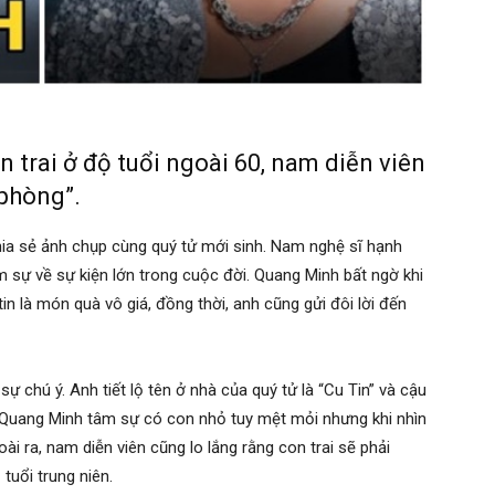
 trai ở độ tuổi ngoài 60, nam diễn viên
 phòng”.
chia sẻ ảnh chụp cùng quý tử mới sinh. Nam nghệ sĩ hạnh
 sự về sự kiện lớn trong cuộc đời. Quang Minh bất ngờ khi
tin là món quà vô giá, đồng thời, anh cũng gửi đôi lời đến
ự chú ý. Anh tiết lộ tên ở nhà của quý tử là “Cu Tin” và cậu
. Quang Minh tâm sự có con nhỏ tuy mệt mỏi nhưng khi nhìn
i ra, nam diễn viên cũng lo lắng rằng con trai sẽ phải
tuổi trung niên.