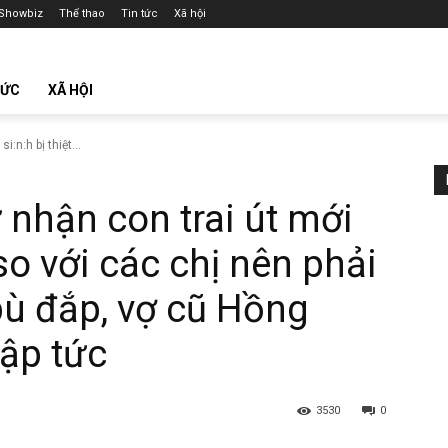
Showbiz
Thể thao
Tin tức
Xã hội
TỨC
XÃ HỘI
:n:h bị thiệt...
nhận con trai út mới
i so với các chị nên phải
ù đắp, vợ cũ Hồng
lập tức
3530
0