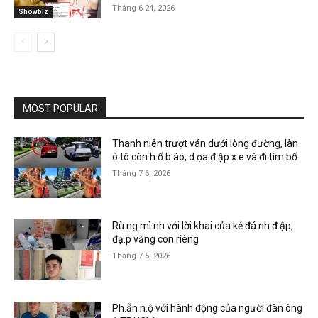
Tháng 6 24, 2026
Showbiz
MOST POPULAR
Thanh niên trượt ván dưới lòng đường, làn
ô tô còn h.ổ b.áo, d.ọa đ.ập x.e và đi tìm bố
Tháng 7 6, 2026
Rù.ng mì.nh với lời khai của kẻ đá.nh đ.ập,
đạ.p văng con riêng
Tháng 7 5, 2026
Ph.ẫn n.ộ với hành động của người đàn ông