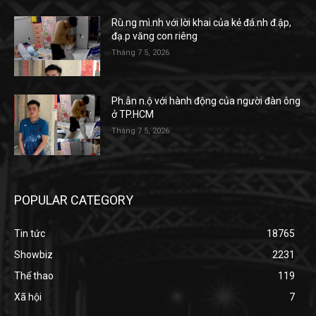
Rù.ng mì.nh với lời khai của kẻ đá.nh đ.ập,
đạ.p văng con riêng
Tháng 7 5, 2026
Ph.ẫn n.ộ với hành động của người đàn ông
ở TP.HCM
Tháng 7 5, 2026
POPULAR CATEGORY
Tin tức
18765
Showbiz
2231
Thể thao
119
Xã hội
7