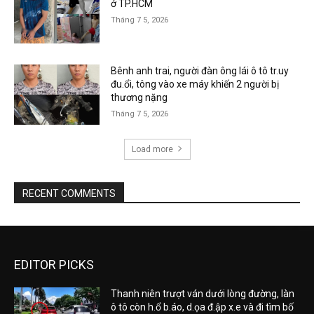
ở TP.HCM
Tháng 7 5, 2026
Bênh anh trai, người đàn ông lái ô tô tr.uy
đu.ổi, tông vào xe máy khiến 2 người bị
thương nặng
Tháng 7 5, 2026
Load more
RECENT COMMENTS
EDITOR PICKS
Thanh niên trượt ván dưới lòng đường, làn
ô tô còn h.ổ b.áo, d.ọa đ.ập x.e và đi tìm bố