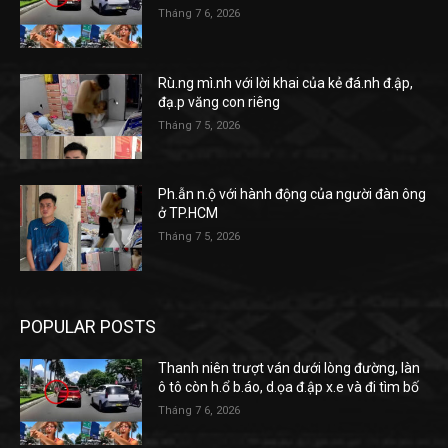
Tháng 7 6, 2026
Rù.ng mì.nh với lời khai của kẻ đá.nh đ.ập,
đạ.p văng con riêng
Tháng 7 5, 2026
Ph.ẫn n.ộ với hành động của người đàn ông
ở TP.HCM
Tháng 7 5, 2026
POPULAR POSTS
Thanh niên trượt ván dưới lòng đường, làn
ô tô còn h.ổ b.áo, d.ọa đ.ập x.e và đi tìm bố
Tháng 7 6, 2026