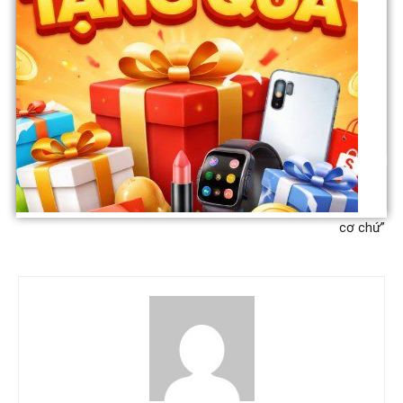
Previous article
Next article
Đàm Vĩnh Hưng xuất hiện
Danh ca Hương Lan bật khóc:
giữa ồn ào, vẻ mặt có vẻ
‘Hoài Linh ăn kh:ổ, cao lương
hạnh phúc, quẩy cực sung ăn
mỹ vị không chịu ăn đâu, cậu
mừng chiến thắng
ấy tiết kiệm vì người ngh:èo, ở
đâu ra nghệ sỹ vì dân thế này
cơ chứ”