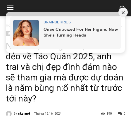
Home
Showbiz
NSND Tự Long hé l:ộ tin s:ố:t dẻo về Táo Quân 2025,...
Showbiz
NSND Tự Long hé l:ộ tin s:ố:t
dẻo về Táo Quân 2025, anh
trai và chị đẹp đình đám nào
sẽ tham gia mà được dự doán
là năm bùng n:ổ nhất từ trước
tới này?
By
skyland
Tháng 12 16, 2024
190
0