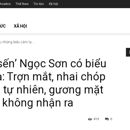
howbiz
Thể thao
Tin tức
Xã hội
TỨC
XÃ HỘI
 những biểu cảm lạ:...
sến’ Ngọc Sơn có biểu
: Trợn mắt, nhai chóp
u tự nhiên, gương mặt
 không nhận ra
419
0