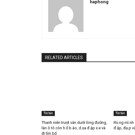
Dù gây tranh cãi bởi ngoại hình hiện tại, Ngọc S
nhạc trữ tình những năm 1990. Nam ca sĩ từng 
Vầng trăng cô đơn. Với chất giọng đặc trưng c
trong những nghệ sĩ có sức ảnh hưởng lớn trên
Không chỉ nổi tiếng với vai trò ca sĩ, Ngọc Sơ
sến” nhờ những ca khúc mang màu sắc gần gũi,
Sau hơn ba thập kỷ hoạt động nghệ thuật, nam 
căn biệt thự lớn tại TP.HCM và nhiều lần gây c
biết đến là nghệ sĩ thường xuyên tham gia các
khăn ở nhiều địa phương.