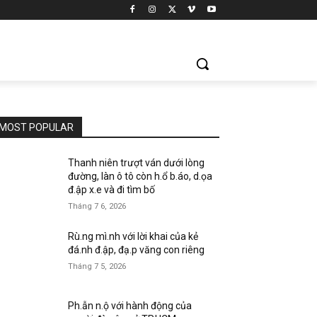
MOST POPULAR
Thanh niên trượt ván dưới lòng
đường, làn ô tô còn h.ổ b.áo, d.ọa
đ.ập x.e và đi tìm bố
Tháng 7 6, 2026
Rù.ng mì.nh với lời khai của kẻ
đá.nh đ.ập, đạ.p văng con riêng
Tháng 7 5, 2026
Ph.ẫn n.ộ với hành động của