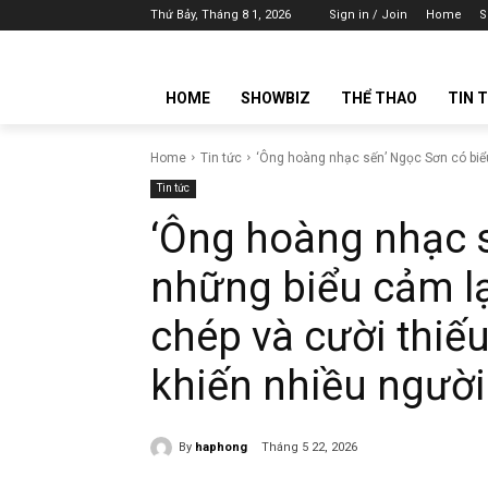
Thứ Bảy, Tháng 8 1, 2026
Sign in / Join
Home
S
HOME
SHOWBIZ
THỂ THAO
TIN 
Home
Tin tức
‘Ông hoàng nhạc sến’ Ngọc Sơn có biểu
Tin tức
‘Ông hoàng nhạc 
những biểu cảm lạ
chép và cười thiế
khiến nhiều người
By
haphong
Tháng 5 22, 2026