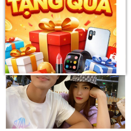
Cảm ơn bạn, sau này đi đám cưới của tôi thì đừng quen miệng
mời Văn Toàn lên hát, cô dâu của tôi lại cho “ăn đấm” đấy.
Mặc dù tôi xúc động nhưng chuyện bạn nợ tôi tiền thì không
được trừ lãi đâu”, cầu thủ sinh năm 1996 hài hước chia sẻ.