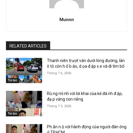
Munnn
RELATED ARTICLES
Thanh niên trượt ván dưới lòng đường, làn
ô tô còn h.ổ b.áo, d.ọa đ.ập x.e và đi tìm bố
Tháng 7 6, 2026
Tin tức
Rù.ng mì.nh với lời khai của kẻ đá.nh đ.ập,
đạ.p văng con riêng
Tháng 7 5, 2026
Tin tức
Ph.ẫn n.ộ với hành động của người đàn ông
ở TP.HCM