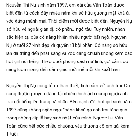
Nguyễn Thị Nụ sinh năm 1997, em gái của Văn Toàn được
biết đến từ cách đây nhiều năm khi sở hữu gương mặt khả ái,
vóc dáng mảnh mai. Thời điểm mới được biết đến, Nguyễn Nụ
sở hữu vẻ ngoài giản dị, có phần… ngố tàu. Tuy nhiên, nhan
sắc hiện tại của cô nàng khiến nhiều người bất ngờ. Nguyễn
Nụ ở tuổi 27 xinh đẹp và quyến rũ bội phần. Cô nàng sở hữu
làn da trắng đến phát sáng và vóc dáng chuẩn không kém các
hot girl nổi tiếng. Theo đuổi phong cách nữ tính, gợi cảm, cô
nàng luôn mang đến cảm giác mới mẻ mỗi khi xuất hiện.
Nguyễn Thị Nụ cũng tỏ ra thân thiết, tình cảm với anh trai. Cô
nàng thường xuyên đăng tải những hình ảnh cùng người anh
trai nổi tiếng lên trang cá nhân. Bên cạnh đó, hot girl sinh năm
1997 cũng không ngần ngại “công khai” gạ anh trai tặng quà
trong những dịp lễ hay sinh nhật của mình. Ngược lại, Văn
Toàn cũng hết sức chiều chuộng, yêu thương cô em gái kém
1 tuổi.