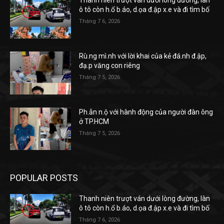
Thanh niên trượt ván dưới lòng đường, làn
ô tô còn h.ổ b.áo, d.ọa đ.ập x.e và đi tìm bố
Tháng 7 6, 2026
Rù.ng mì.nh với lời khai của kẻ đá.nh đ.ập,
đạ.p văng con riêng
Tháng 7 5, 2026
Ph.ẫn n.ộ với hành động của người đàn ông
ở TP.HCM
Tháng 7 5, 2026
POPULAR POSTS
Thanh niên trượt ván dưới lòng đường, làn
ô tô còn h.ổ b.áo, d.ọa đ.ập x.e và đi tìm bố
Tháng 7 6, 2026