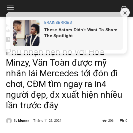
Home
Tin tức
Phủ nhận hẹn hò với Hòa Minzy, Văn Toàn được mỹ
nhân...
Tin tức
Phủ nhận hẹn hò với Hòa
Minzy, Văn Toàn được mỹ
nhân lái Mercedes tới đón đi
chơi, CĐM tìm ngay ra in4
người đẹp, đx xuất hiện nhiều
lần trước đây
By
Munnn
Tháng 11 26, 2024
206
0