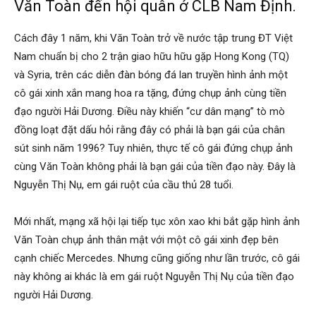
Văn Toàn đến hội quân ở CLB Nam Định.
Cách đây 1 năm, khi Văn Toàn trở về nước tập trung ĐT Việt
Nam chuẩn bị cho 2 trận giao hữu hữu gặp Hong Kong (TQ)
và Syria, trên các diễn đàn bóng đá lan truyền hình ảnh một
cô gái xinh xắn mang hoa ra tặng, đứng chụp ảnh cùng tiền
đạo người Hải Dương. Điều này khiến “cư dân mạng” tò mò
đồng loạt đặt dấu hỏi rằng đây có phải là bạn gái của chân
sút sinh năm 1996? Tuy nhiên, thực tế cô gái đứng chụp ảnh
cùng Văn Toàn không phải là bạn gái của tiền đạo này. Đây là
Nguyễn Thị Nụ, em gái ruột của cầu thủ 28 tuổi.
Mới nhất, mạng xã hội lại tiếp tục xôn xao khi bắt gặp hình ảnh
Văn Toàn chụp ảnh thân mật với một cô gái xinh đẹp bên
cạnh chiếc Mercedes. Nhưng cũng giống như lần trước, cô gái
này không ai khác là em gái ruột Nguyễn Thị Nụ của tiền đạo
người Hải Dương.