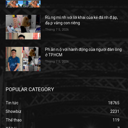
Rù.ng mì.nh với lời khai của kẻ đá.nh đ.ập,
đạ.p văng con riêng
Tháng 7 5, 2026
Ph.ẫn n.ộ với hành động của người đàn ông
ở TP.HCM
Tháng 7 5, 2026
POPULAR CATEGORY
Tin tức
18765
Showbiz
2231
Thể thao
119