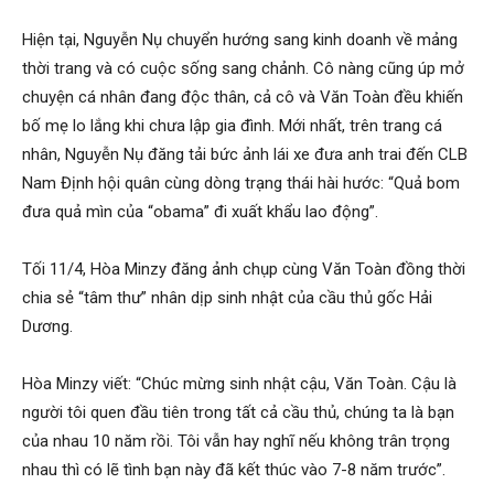
Hiện tại, Nguyễn Nụ chuyển hướng sang kinh doanh về mảng
thời trang và có cuộc sống sang chảnh. Cô nàng cũng úp mở
chuyện cá nhân đang độc thân, cả cô và Văn Toàn đều khiến
bố mẹ lo lắng khi chưa lập gia đình. Mới nhất, trên trang cá
nhân, Nguyễn Nụ đăng tải bức ảnh lái xe đưa anh trai đến CLB
Nam Định hội quân cùng dòng trạng thái hài hước: “Quả bom
đưa quả mìn của “obama” đi xuất khẩu lao động”.
Tối 11/4, Hòa Minzy đăng ảnh chụp cùng Văn Toàn đồng thời
chia sẻ “tâm thư” nhân dịp sinh nhật của cầu thủ gốc Hải
Dương.
Hòa Minzy viết: “Chúc mừng sinh nhật cậu, Văn Toàn. Cậu là
người tôi quen đầu tiên trong tất cả cầu thủ, chúng ta là bạn
của nhau 10 năm rồi. Tôi vẫn hay nghĩ nếu không trân trọng
nhau thì có lẽ tình bạn này đã kết thúc vào 7-8 năm trước”.