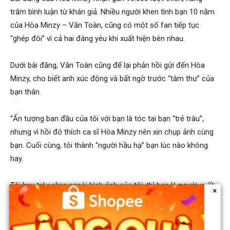
trăm bình luận từ khán giả. Nhiều người khen tình bạn 10 năm
của Hòa Minzy – Văn Toàn, cũng có một số fan tiếp tục
“ghép đôi” vì cả hai đáng yêu khi xuất hiện bên nhau.
Dưới bài đăng, Văn Toàn cũng để lại phản hồi gửi đến Hòa
Minzy, cho biết anh xúc động và bất ngờ trước “tâm thư” của
bạn thân.
“Ấn tượng ban đầu của tôi với bạn là tóc tai bạn “trẻ trâu”,
nhưng vì hồi đó thích ca sĩ Hòa Minzy nên xin chụp ảnh cùng
bạn. Cuối cùng, tôi thành “người hầu hạ” bạn lúc nào không
hay.
Tôi hay trêu rằng ngoài hình ảnh của tôi, thì bạn là người xuất
×
hiện trên Facebook tôi nhiều nhất. Dù sao thì mọi việc vẫn thế,
không có gì thay đổi và hi vọng nó mãi mãi như vậy.