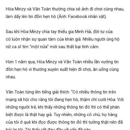
Hòa Minzy và Văn Toàn thường chia sẻ ảnh đi chơi cùng nhau,
làm dấy lên tin đồn hẹn hò (Ảnh: Facebook nhân vật).
Sau khi Hòa Minzy chia tay thiếu gia Minh Hải, đời tư của
cô luôn nhận sự quan tâm của khán giả. Nhiều người ủng hộ
nữ ca sĩ tìm “một nửa” mới sau thất bại tình cảm.
Hơn 1 năm qua, Hòa Minzy và Văn Toàn nhiều lần vướng tin
đồn hẹn hò vì thường xuyên xuất hiện đi chơi, ăn uống cùng
nhau.
Văn Toàn từng lên tiếng giải thích: “Có nhiều thông tin trên
mạng xã hội cho rằng tôi đang hẹn hò, thậm chí cưới Hòa. Với
những người trẻ, khi thấy những thông tin đó thì có thể phân
biệt được là thật hay giả. Tuy nhiên, những cô chú, họ hàng
của tôi ở quê khi đọc được thông tin đó thì tưởng thật nên đã
hỏi lại tôi. Tôi thấy rất đau đầu về vấn đề này.