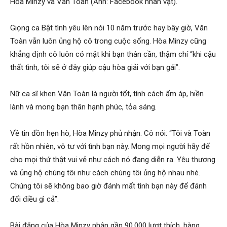
Hòa Minzy và Văn Toàn (Ảnh: Facebook nhân vật).
Giọng ca Bật tình yêu lên nói 10 năm trước hay bây giờ, Văn
Toàn vẫn luôn ủng hộ cô trong cuộc sống. Hòa Minzy cũng
khẳng định cô luôn có mặt khi bạn thân cần, thậm chí “khi cậu
thất tình, tôi sẽ ở đây giúp cậu hòa giải với bạn gái”.
Nữ ca sĩ khen Văn Toàn là người tốt, tính cách ấm áp, hiền
lành và mong bạn thân hạnh phúc, tỏa sáng.
Về tin đồn hẹn hò, Hòa Minzy phủ nhận. Cô nói: “Tôi và Toàn
rất hồn nhiên, vô tư với tình bạn này. Mong mọi người hãy để
cho mọi thứ thật vui vẻ như cách nó đang diễn ra. Yêu thương
và ủng hộ chúng tôi như cách chúng tôi ủng hộ nhau nhé.
Chúng tôi sẽ không bao giờ đánh mất tình bạn này để đánh
đổi điều gì cả”.
Bài đăng của Hòa Minzy nhận gần 90.000 lượt thích, hàng