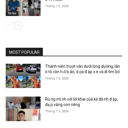
Tháng 7 5, 2026
Tin tức
MOST POPULAR
Thanh niên trượt ván dưới lòng đường, làn
ô tô còn h.ổ b.áo, d.ọa đ.ập x.e và đi tìm bố
Tháng 7 6, 2026
Rù.ng mì.nh với lời khai của kẻ đá.nh đ.ập,
đạ.p văng con riêng
Tháng 7 5, 2026