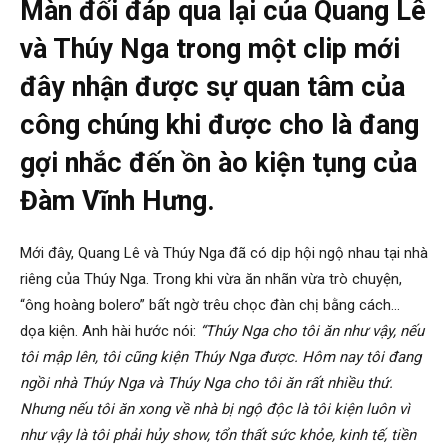
Màn đối đáp qua lại của Quang Lê
và Thúy Nga trong một clip mới
đây nhận được sự quan tâm của
công chúng khi được cho là đang
gợi nhắc đến ồn ào kiện tụng của
Đàm Vĩnh Hưng.
Mới đây, Quang Lê và Thúy Nga đã có dịp hội ngộ nhau tại nhà
riêng của Thúy Nga. Trong khi vừa ăn nhãn vừa trò chuyện,
“ông hoàng bolero” bất ngờ trêu chọc đàn chị bằng cách…
dọa kiện. Anh hài hước nói:
“Thúy Nga cho tôi ăn như vậy, nếu
tôi mập lên, tôi cũng kiện Thúy Nga được. Hôm nay tôi đang
ngồi nhà Thúy Nga và Thúy Nga cho tôi ăn rất nhiều thứ.
Nhưng nếu tôi ăn xong về nhà bị ngộ độc là tôi kiện luôn vì
như vậy là tôi phải hủy show, tổn thất sức khỏe, kinh tế, tiền