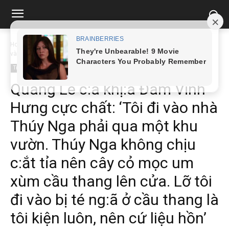
Home
Tin tức
Quang Lê c:à khị:a Đàm Vĩnh Hưng cực chất: 'Tôi đi
vào...
Tin tức
Quang Lê c:à khị:a Đàm Vĩnh
Hưng cực chất: ‘Tôi đi vào nhà
Thúy Nga phải qua một khu
vườn. Thúy Nga không chịu
c:ắt tỉa nên cây cỏ mọc um
xùm cầu thang lên cửa. Lỡ tôi
đi vào bị té ng:ã ở cầu thang là
tôi kiện luôn, nên cứ liệu hồn’