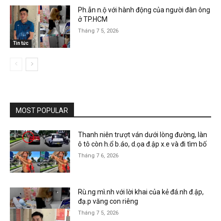
Ph.ẫn n.ộ với hành động của người đàn ông
ở TP.HCM
Tháng 7 5, 2026
Tin tức
MOST POPULAR
Thanh niên trượt ván dưới lòng đường, làn
ô tô còn h.ổ b.áo, d.ọa đ.ập x.e và đi tìm bố
Tháng 7 6, 2026
Rù.ng mì.nh với lời khai của kẻ đá.nh đ.ập,
đạ.p văng con riêng
Tháng 7 5, 2026