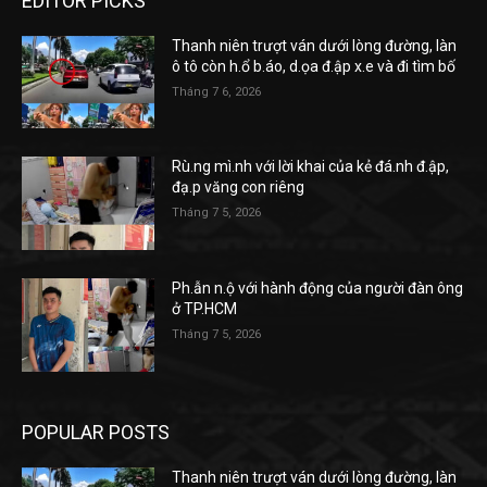
EDITOR PICKS
Thanh niên trượt ván dưới lòng đường, làn
ô tô còn h.ổ b.áo, d.ọa đ.ập x.e và đi tìm bố
Tháng 7 6, 2026
Rù.ng mì.nh với lời khai của kẻ đá.nh đ.ập,
đạ.p văng con riêng
Tháng 7 5, 2026
Ph.ẫn n.ộ với hành động của người đàn ông
ở TP.HCM
Tháng 7 5, 2026
POPULAR POSTS
Thanh niên trượt ván dưới lòng đường, làn