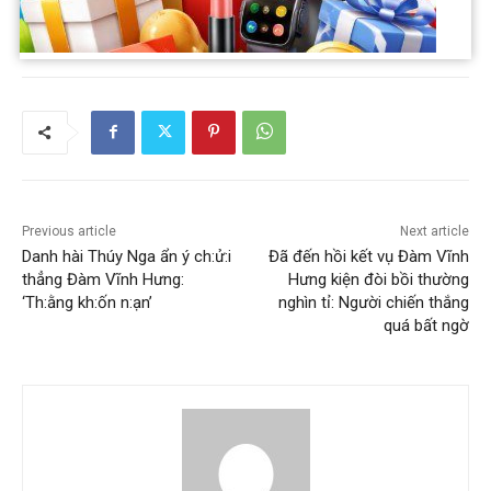
Previous article
Next article
Danh hài Thúy Nga ẩn ý ch:ử:i
Đã đến hồi kết vụ Đàm Vĩnh
thẳng Đàm Vĩnh Hưng:
Hưng kiện đòi bồi thường
‘Th:ằng kh:ốn n:ạn’
nghìn tỉ: Người chiến thắng
quá bất ngờ