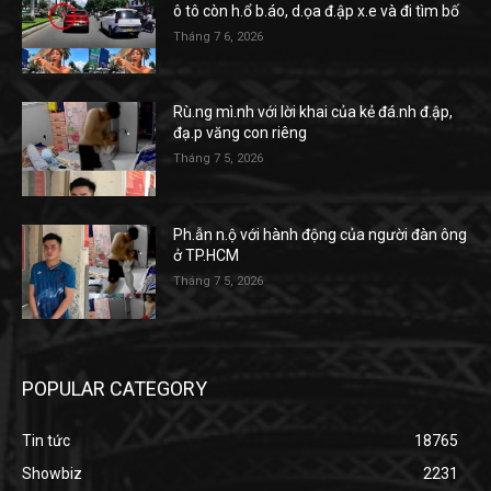
ô tô còn h.ổ b.áo, d.ọa đ.ập x.e và đi tìm bố
Tháng 7 6, 2026
Rù.ng mì.nh với lời khai của kẻ đá.nh đ.ập,
đạ.p văng con riêng
Tháng 7 5, 2026
Ph.ẫn n.ộ với hành động của người đàn ông
ở TP.HCM
Tháng 7 5, 2026
POPULAR CATEGORY
Tin tức
18765
Showbiz
2231