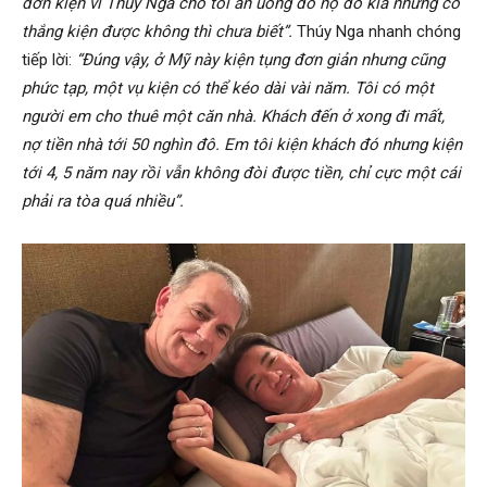
đơn kiện vì Thúy Nga cho tôi ăn uống đồ nọ đồ kia nhưng có
thắng kiện được không thì chưa biết”.
Thúy Nga nhanh chóng
tiếp lời:
“Đúng vậy, ở Mỹ này kiện tụng đơn giản nhưng cũng
phức tạp, một vụ kiện có thể kéo dài vài năm. Tôi có một
người em cho thuê một căn nhà. Khách đến ở xong đi mất,
nợ tiền nhà tới 50 nghìn đô. Em tôi kiện khách đó nhưng kiện
tới 4, 5 năm nay rồi vẫn không đòi được tiền, chỉ cực một cái
phải ra tòa quá nhiều”.