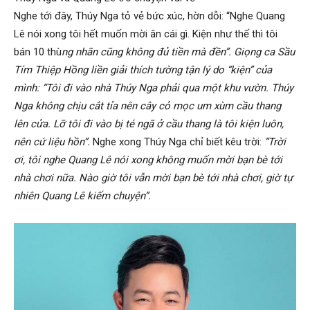
Nghe tới đây, Thúy Nga tỏ vẻ bức xúc, hờn dỗi: “Nghe Quang
Lê nói xong tôi hết muốn mời ăn cái gì. Kiện như thế thì tôi
bán 10 thù
ng nhãn cũng không đủ tiền mà đền”. Giọng ca Sầu
Tím Thiệp Hồng liền giải thích tường tận lý do “kiện” của
mình: “Tôi đi vào nhà Thúy Nga phải qua một khu vườn. Thúy
Nga không chịu cắt tỉa nên cây cỏ mọc um xùm cầu thang
lên cửa. Lỡ tôi đi vào bị té ngã ở cầu thang là tôi kiện luôn,
nên cứ liệu hồn”.
Nghe xong Thúy Nga chỉ biết kêu trời:
“Trời
ơi, tôi nghe Quang Lê nói xong không muốn mời bạn bè tới
nhà chơi nữa. Nào giờ tôi vẫn mời bạn bè tới nhà chơi, giờ tự
nhiên Quang Lê kiếm chuyện”.