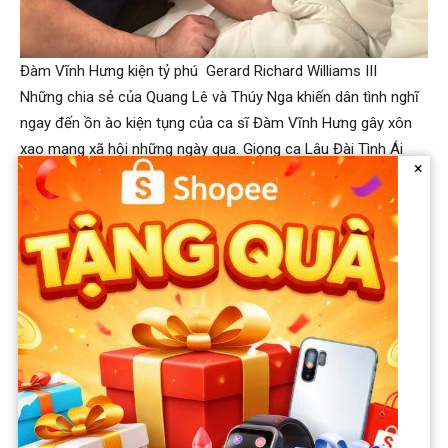
Đàm Vĩnh Hưng kiện tỷ phú Gerard Richard Williams III
Những chia sẻ của Quang Lê và Thúy Nga khiến dân tình nghĩ
ngay đến ồn ào kiện tụng của ca sĩ Đàm Vĩnh Hưng gây xôn
xao mạng xã hội những ngày qua. Giọng ca Lâu Đài Tình Ái
×
thưa kiện tỷ phú công nghệ Gerard Richard Williams III –
chồng ca sĩ Bích Tuyền – và đòi bồi thường 15 triệu USD.
Nguyên nhân là vì khi nam ca sĩ đến nhà vợ chồng ca sĩ Bích
Tuyền tiệc tùng đã trèo lên đài phun nước khiến đài này đổ
xuống chân, bị thương nặng đến mức phải cắt vài ngón chân.
Anh cho rằng chủ nhà phải chịu trách nhiệm bồi thường cho
những tổn thương về thể chất và tinh thần của mình. Phía ca
sĩ Bích Tuyền mới đây tuyên bố thẳng:
“Về vụ kiện 15 triệu
USD của Đàm Vĩnh Hưng, ông xã tôi không có lỗi lầm gì cả
mà đòi bồi thường số tiền lớn như vậy. Chúng tôi sẽ ra tòa,
không thương lượng hay thỏa hiệp gì với Đàm Vĩnh Hưng”.