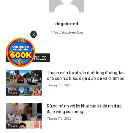
dogsbreed
https://dogsbreed.org
x
RELATED ARTICLES
Thanh niên trượt ván dưới lòng đường, làn
ô tô còn h.ổ b.áo, d.ọa đ.ập x.e và đi tìm bố
Tháng 7 6, 2026
Tin tức
Rù.ng mì.nh với lời khai của kẻ đá.nh đ.ập,
đạ.p văng con riêng
Tháng 7 5, 2026
Tin tức