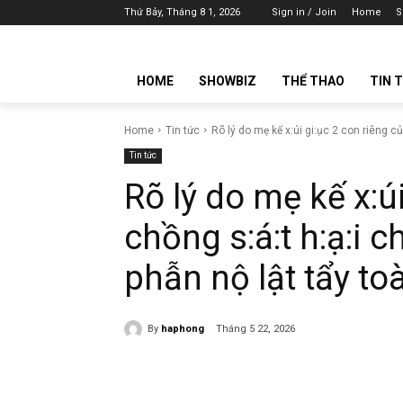
Thứ Bảy, Tháng 8 1, 2026
Sign in / Join
Home
S
HOME
SHOWBIZ
THỂ THAO
TIN 
Home
Tin tức
Rõ lý do mẹ kế x:úi gi:ục 2 con riêng c
Tin tức
Rõ lý do mẹ kế x:ú
chồng s:á:t h:ạ:i c
phẫn nộ lật tẩy to
By
haphong
Tháng 5 22, 2026
Share