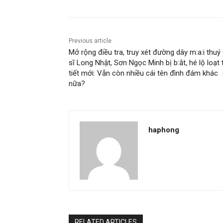
Bước đầu, cơ quan điều tra xác định Nguyễn Thị
cực trong vụ án.
Riêng Nguyễn Quốc H. do chưa đủ 13 tuổi tại t
xét áp dụng biện pháp đưa vào trường giáo dưỡ
Nguồn: https://www.techz.vn/187-526-5-ly-do-
loi-khai-lat-tay-su-that-kho-tin-ylt693072.html
Share