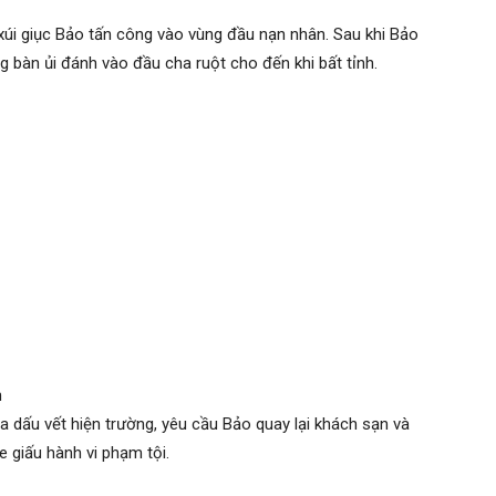
t với cha ruột nhưng được người thân can ngăn nên rời đi.
ào phòng ngủ tấn công ông T. nhưng không thành do nạn
, bà Sau tiếp tục gọi Bảo quay lại, chuẩn bị sẵn hung khí
ra, bà Sau cùng Nguyễn Quốc H. có mặt tại hiện trường
xúi giục Bảo tấn công vào vùng đầu nạn nhân. Sau khi Bảo
ng bàn ủi đánh vào đầu cha ruột cho đến khi bất tỉnh.