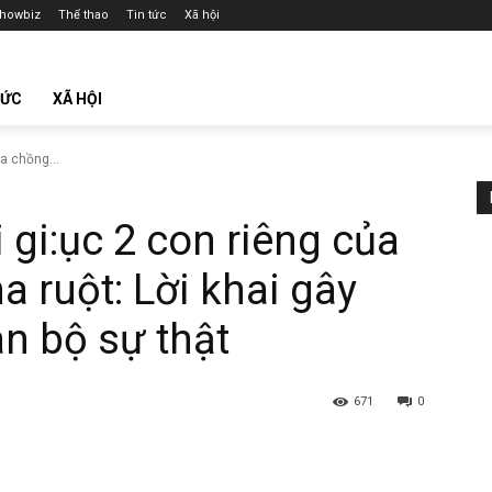
howbiz
Thể thao
Tin tức
Xã hội
TỨC
XÃ HỘI
ủa chồng...
i gi:ục 2 con riêng của
ha ruột: Lời khai gây
àn bộ sự thật
671
0