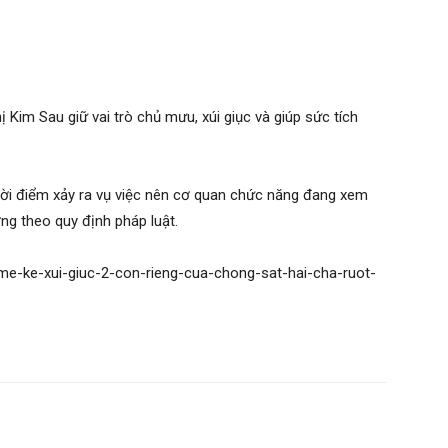
h
a dấu vết hiện trường, yêu cầu Bảo quay lại khách sạn và
 giấu hành vi phạm tội.