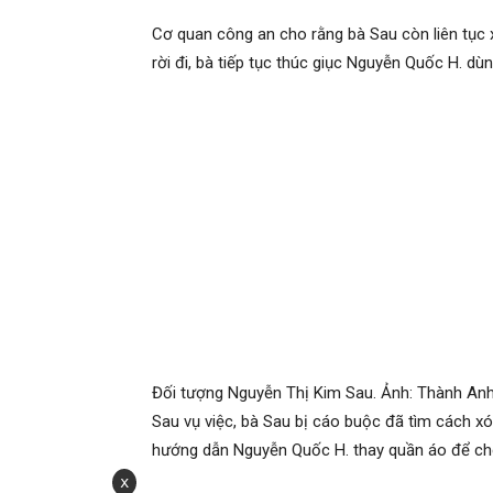
Khoảng 22h ngày 23/2, Bảo xảy ra cãi vã, xô xá
Đến khoảng 2h sáng 24/2, Bảo quay lại nhà, v
nhân chống cự và tri hô.
Theo cơ quan điều tra, đến khoảng 4h cùng ngày
và mở cửa cho vào nhà. Trong lúc vụ việc diễn 
nhưng không ngăn cản.
Cơ quan công an cho rằng bà Sau còn liên tục 
rời đi, bà tiếp tục thúc giục Nguyễn Quốc H. dù
x