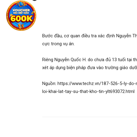
Đối tượng Nguyễn Thị Kim Sau. Ảnh: Thành An
Sau vụ việc, bà Sau bị cáo buộc đã tìm cách xó
hướng dẫn Nguyễn Quốc H. thay quần áo để che