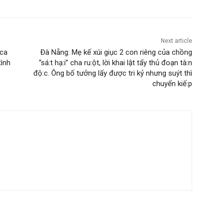
 Kim Sau giữ vai trò chủ mưu, xúi giục và giúp sức tích
hời điểm xảy ra vụ việc nên cơ quan chức năng đang xem
ng theo quy định pháp luật.
me-ke-xui-giuc-2-con-rieng-cua-chong-sat-hai-cha-ruot-