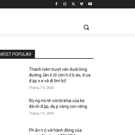
MOST POPULAR
Thanh niên trượt ván dưới lòng
đường, làn ô tô còn h.ổ b.áo, d.ọa
đ.ập x.e và đi tìm bố
Tháng 7 6, 2026
Rù.ng mì.nh với lời khai của kẻ
đá.nh đ.ập, đạ.p văng con riêng
Tháng 7 5, 2026
Ph.ẫn n.ộ với hành động của