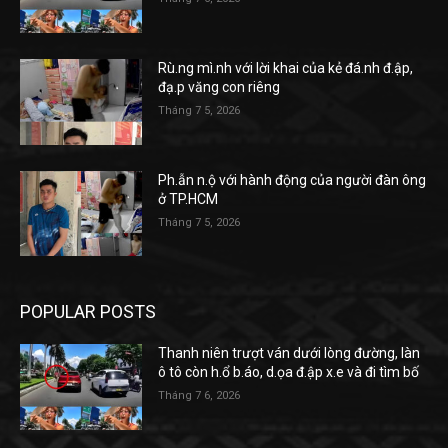
Rù.ng mì.nh với lời khai của kẻ đá.nh đ.ập,
đạ.p văng con riêng
Tháng 7 5, 2026
Ph.ẫn n.ộ với hành động của người đàn ông
ở TP.HCM
Tháng 7 5, 2026
POPULAR POSTS
Thanh niên trượt ván dưới lòng đường, làn
ô tô còn h.ổ b.áo, d.ọa đ.ập x.e và đi tìm bố
Tháng 7 6, 2026