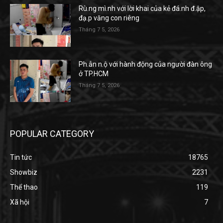
Rù.ng mì.nh với lời khai của kẻ đá.nh đ.ập,
đạ.p văng con riêng
Tháng 7 5, 2026
Ph.ẫn n.ộ với hành động của người đàn ông
ở TP.HCM
Tháng 7 5, 2026
POPULAR CATEGORY
Tin tức
18765
Showbiz
2231
Thể thao
119
Xã hội
7