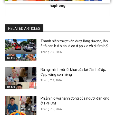
haphong
RELATED ARTICLES
Thanh niên trượt ván dưới lòng đường, làn
ô tô còn h.ổ b.áo, d.ọa đ.ập x.e và đi tìm bố
Tháng 7 6, 2026
Tin tức
Rù.ng mì.nh với lời khai của kẻ đá.nh đ.ập,
đạ.p văng con riêng
Tháng 7 5, 2026
Tin tức
Ph.ẫn n.ộ với hành động của người đàn ông
ở TP.HCM
x
Tháng 7 5, 2026