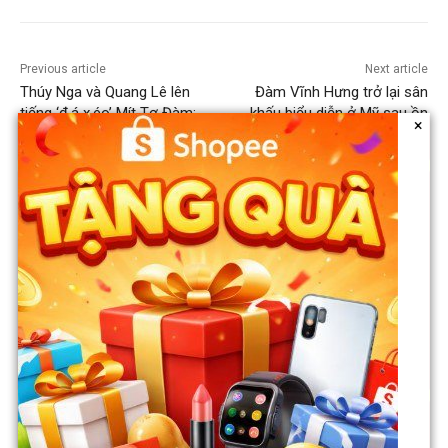
Previous article
Next article
Thúy Nga và Quang Lê lên
Đàm Vĩnh Hưng trở lại sân
tiếng ‘đ.á x.éo’ Mít Tơ Đàm:
khấu biểu diễn ở Mỹ sau ồn
×
“Ví dụ chúng tôi cho nhau ăn
ào kiện tụng; Được khán giả
nhiều quá, m.ập lên, về tôi
hò reo cổ vũ, ăn mừng chiến
cũng kiện được hàng chục
thắng
ngàn đô và nổi tiếng. Sau đấy
không ai thèm chơi với tôi
nữa”