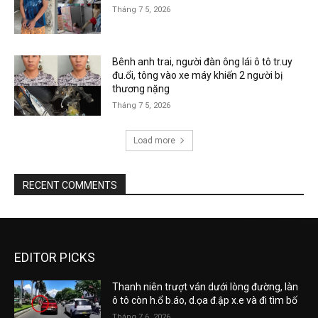
Tháng 7 5, 2026
Bênh anh trai, người đàn ông lái ô tô tr.uy
đu.ổi, tông vào xe máy khiến 2 người bị
thương nặng
Tháng 7 5, 2026
Load more
RECENT COMMENTS
EDITOR PICKS
Thanh niên trượt ván dưới lòng đường, làn
ô tô còn h.ổ b.áo, d.ọa đ.ập x.e và đi tìm bố
Tháng 7 6, 2026