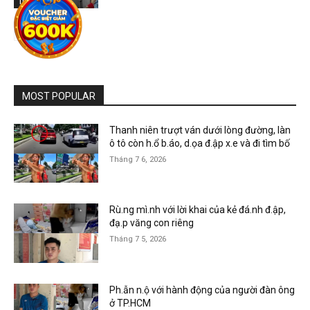
Tin tức
MOST POPULAR
Thanh niên trượt ván dưới lòng đường, làn
ô tô còn h.ổ b.áo, d.ọa đ.ập x.e và đi tìm bố
Tháng 7 6, 2026
Rù.ng mì.nh với lời khai của kẻ đá.nh đ.ập,
đạ.p văng con riêng
Tháng 7 5, 2026
Ph.ẫn n.ộ với hành động của người đàn ông
ở TP.HCM