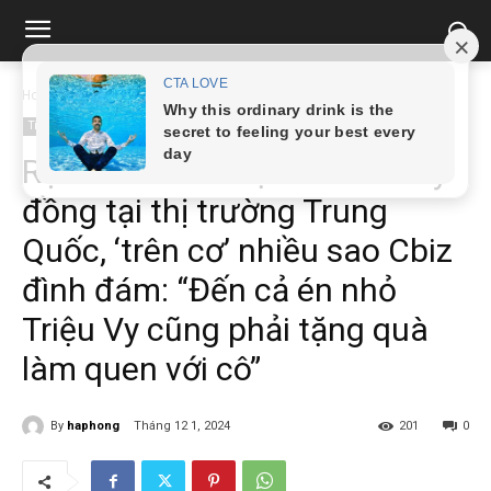
Home
Tin tức
Rộ tin Chi Pu nhận cát xê 3 tỷ đồng tại thị...
Tin tức
Rộ tin Chi Pu nhận cát xê 3 tỷ
đồng tại thị trường Trung
Quốc, ‘trên cơ’ nhiều sao Cbiz
đình đám: “Đến cả én nhỏ
Triệu Vy cũng phải tặng quà
làm quen với cô”
By
haphong
Tháng 12 1, 2024
201
0