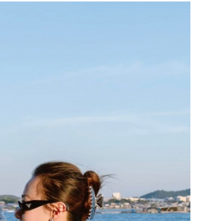
yên chia sẻ hình ảnh ngọt ngào trên mạng xã hội.