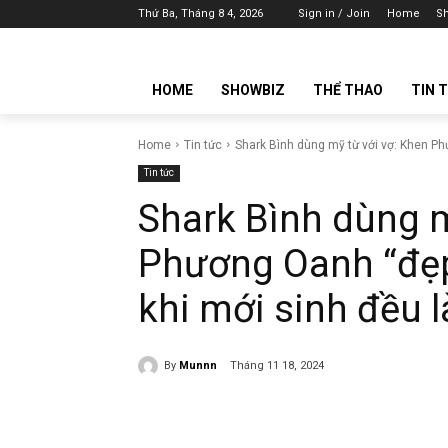
Thứ Ba, Tháng 8 4, 2026
Sign in / Join
Home
S
HOME
SHOWBIZ
THỂ THAO
TIN 
Home
Tin tức
Shark Bình dùng mỹ từ với vợ: Khen Ph
Tin tức
Shark Bình dùng m
Phương Oanh “đẹp
khi mới sinh đều l
By
Munnn
Tháng 11 18, 2024
Share