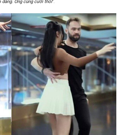
ạo dáng. Ổng cũng cười thôi
”.