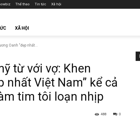
howbiz
Thể thao
Tin tức
Xã hội
TỨC
XÃ HỘI
ương Oanh "đẹp nhất...
ỹ từ với vợ: Khen
 nhất Việt Nam” kể cả
àm tim tôi loạn nhịp
488
0