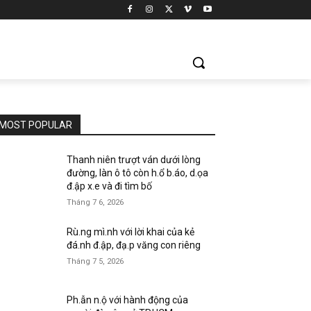
MOST POPULAR
Thanh niên trượt ván dưới lòng
đường, làn ô tô còn h.ổ b.áo, d.ọa
đ.ập x.e và đi tìm bố
Tháng 7 6, 2026
Rù.ng mì.nh với lời khai của kẻ
đá.nh đ.ập, đạ.p văng con riêng
Tháng 7 5, 2026
Ph.ẫn n.ộ với hành động của