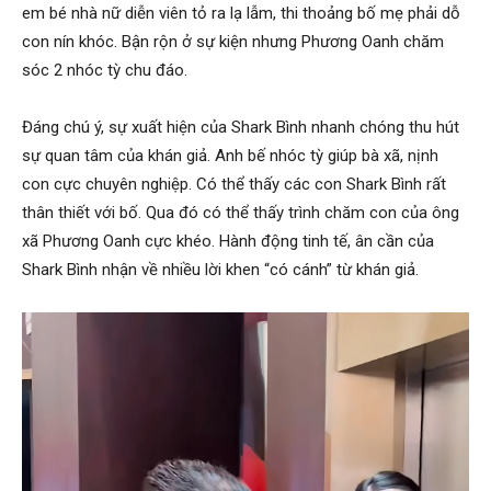
em bé nhà nữ diễn viên tỏ ra lạ lẫm, thi thoảng bố mẹ phải dỗ
con nín khóc. Bận rộn ở sự kiện nhưng Phương Oanh chăm
sóc 2 nhóc tỳ chu đáo.
Đáng chú ý, sự xuất hiện của Shark Bình nhanh chóng thu hút
sự quan tâm của khán giả. Anh bế nhóc tỳ giúp bà xã, nịnh
con cực chuyên nghiệp. Có thể thấy các con Shark Bình rất
thân thiết với bố. Qua đó có thể thấy trình chăm con của ông
xã Phương Oanh cực khéo. Hành động tinh tế, ân cần của
Shark Bình nhận về nhiều lời khen “có cánh” từ khán giả.