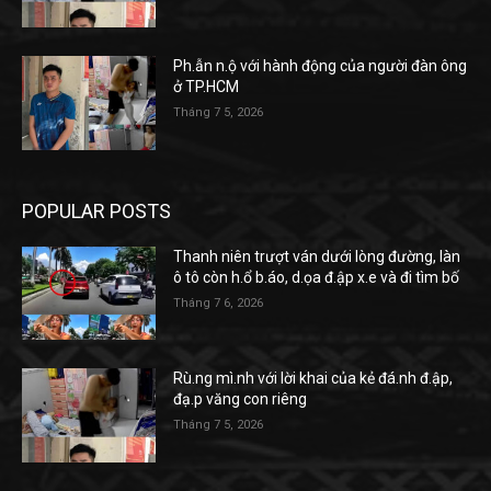
Ph.ẫn n.ộ với hành động của người đàn ông
ở TP.HCM
Tháng 7 5, 2026
POPULAR POSTS
Thanh niên trượt ván dưới lòng đường, làn
ô tô còn h.ổ b.áo, d.ọa đ.ập x.e và đi tìm bố
Tháng 7 6, 2026
Rù.ng mì.nh với lời khai của kẻ đá.nh đ.ập,
đạ.p văng con riêng
Tháng 7 5, 2026