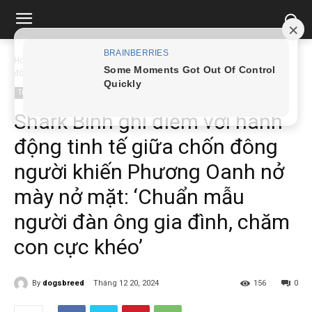
Home
Tin tức
Shark Bình ghi điểm với hành động tinh tế giữa chốn
đông...
Tin tức
Shark Bình ghi điểm với hành
động tinh tế giữa chốn đông
người khiến Phương Oanh nở
mày nở mặt: ‘Chuẩn mẫu
người đàn ông gia đình, chăm
con cực khéo’
By
dogsbreed
Tháng 12 20, 2024
156
0