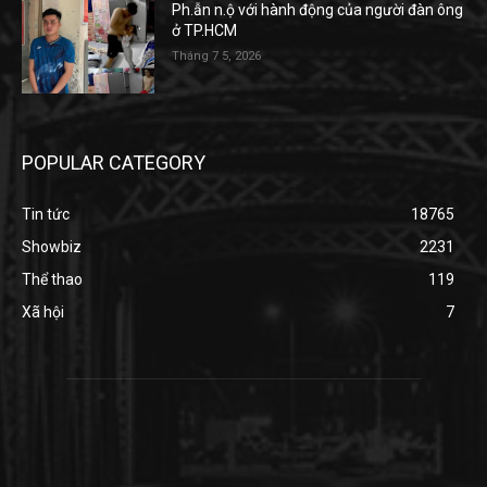
Ph.ẫn n.ộ với hành động của người đàn ông
ở TP.HCM
Tháng 7 5, 2026
POPULAR CATEGORY
Tin tức
18765
Showbiz
2231
Thể thao
119
Xã hội
7