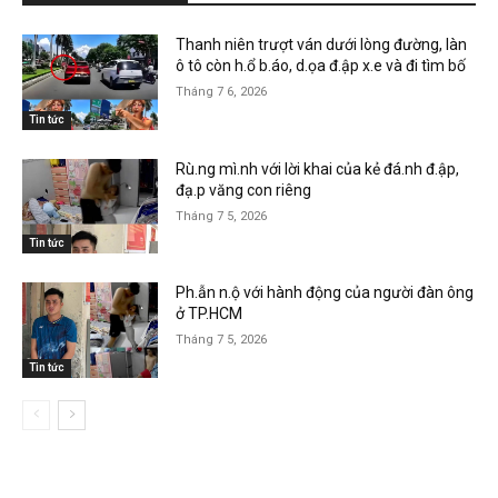
Thanh niên trượt ván dưới lòng đường, làn
ô tô còn h.ổ b.áo, d.ọa đ.ập x.e và đi tìm bố
Tháng 7 6, 2026
Tin tức
Rù.ng mì.nh với lời khai của kẻ đá.nh đ.ập,
đạ.p văng con riêng
Tháng 7 5, 2026
Tin tức
Ph.ẫn n.ộ với hành động của người đàn ông
ở TP.HCM
Tháng 7 5, 2026
Tin tức