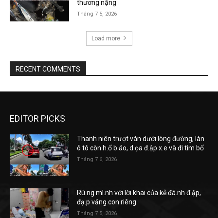
thương nặng
Tháng 7 5, 2026
Load more
RECENT COMMENTS
EDITOR PICKS
Thanh niên trượt ván dưới lòng đường, làn
ô tô còn h.ổ b.áo, d.ọa đ.ập x.e và đi tìm bố
Tháng 7 6, 2026
Rù.ng mì.nh với lời khai của kẻ đá.nh đ.ập,
đạ.p văng con riêng
Tháng 7 5, 2026