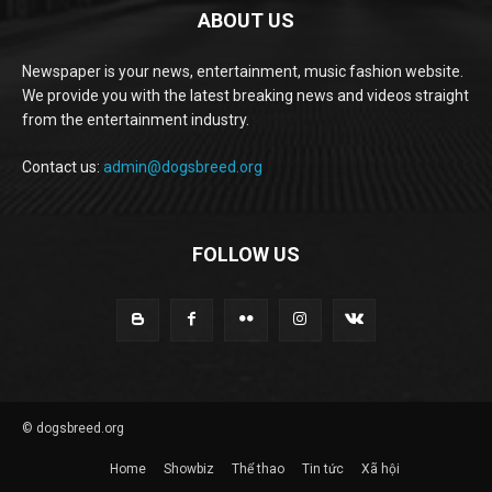
ABOUT US
Newspaper is your news, entertainment, music fashion website.
We provide you with the latest breaking news and videos straight
from the entertainment industry.
Contact us:
admin@dogsbreed.org
FOLLOW US
© dogsbreed.org
Home
Showbiz
Thể thao
Tin tức
Xã hội