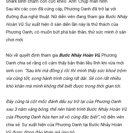
Shark Bình chăm con cực khéo. Ảnh: Chụp màn hình
Sau khi các con đã cứng cáp, Phương Oanh đã trở lại với
đường đua nghệ thuật. Nữ diễn viên đang tham gia
Bước Nhảy
Hoàn Vũ
. Sự xuất hiện ở sàn diễn lần này là thử thách của
Phương Oanh, cô muốn bứt phá bản thân, thử sức mình ở sân
chơi mới.
Nói về quyết định tham gia
Bước Nhảy Hoàn Vũ
, Phương
Oanh chia sẻ rằng cô cảm thấy bản thân liều lĩnh khi vừa mới
sinh con.
“Sau khi mà đồng ý rồi thì mình thấy sức khoẻ trộm
vía cũng tốt, song hành trình cũng rất dài. Sẽ còn rất nhiều
khó khăn mà mình không thể biết được trong thời gian tới.
Đây cũng là cột mốc đánh dấu sự trở lại của Phương Oanh
sau 3 năm vắng bóng, thế nên hành trình Bước Nhảy Hoàn Vũ
của Phương Oanh hứa hẹn sẽ vô cùng đặc biệt”,
nữ diễn viên
chia sẻ. Sự xuất hiện của Phương Oanh tại Bước Nhảy Hoàn
Vũ được đông đảo khán giả ủng hộ.