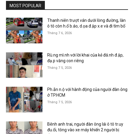
MOST POPULAR
Thanh niên trượt ván dưới lòng đường, làn
ô tô còn h.ổ b.áo, d.ọa đ.ập x.e và đi tìm bố
Tháng 7 6, 2026
Rù.ng mì.nh với lời khai của kẻ đá.nh đ.ập,
đạ.p văng con riêng
Tháng 7 5, 2026
Ph.ẫn n.ộ với hành động của người đàn ông
ở TP.HCM
Tháng 7 5, 2026
Bênh anh trai, người đàn ông lái ô tô tr.uy
đu.ổi, tông vào xe máy khiến 2 người bị