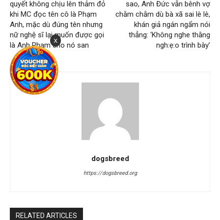
quyết không chịu lên thảm đỏ
sao, Anh Đức vẫn bênh vợ
khi MC đọc tên cô là Phạm
chằm chằm dù bà xã sai lè lè,
Anh, mặc dù đúng tên nhưng
khán giả ngán ngẩm nói
nữ nghệ sĩ lại muốn được gọi
thẳng: ‘Không nghe thằng
x
là Anh Phạm cho nó san
ngh:ẹ:o trình bày’
dogsbreed
https://dogsbreed.org
RELATED ARTICLES