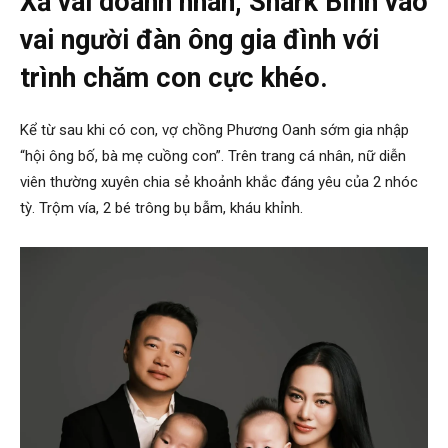
Xả vai doanh nhân, Shark Bình vào
vai người đàn ông gia đình với
trình chăm con cực khéo.
Kể từ sau khi có con, vợ chồng Phương Oanh sớm gia nhập
“hội ông bố, bà mẹ cuồng con”. Trên trang cá nhân, nữ diễn
viên thường xuyên chia sẻ khoảnh khắc đáng yêu của 2 nhóc
tỳ. Trộm vía, 2 bé trông bụ bẫm, kháu khỉnh.