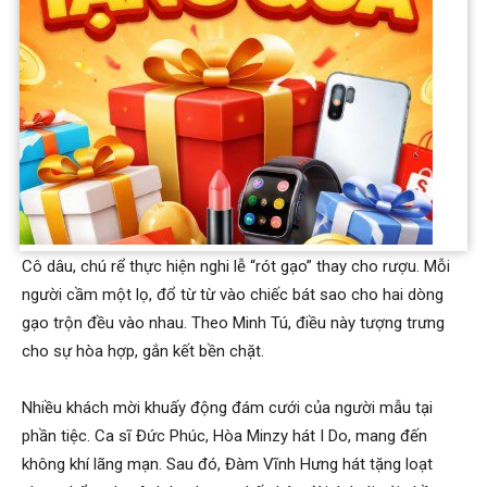
năm sống và làm việc ở Việt Nam, anh yêu đất nước, con
người và ẩm thực nơi đây.
Đáp lại chồng, Minh Tú xúc động không kém, nói bằng tiếng
Anh: “Em biết anh căng thẳng vì đây là ngày trọng đại của
chúng mình. Nhưng anh đừng lo, anh luôn có em cũng như em
luôn có anh”. Cô cảm ơn bạn đời đã xuất hiện, giúp cô mạnh
mẽ vượt qua các biến cố cuộc sống.
Cô dâu, chú rể thực hiện nghi lễ “rót gạo” thay cho rượu. Mỗi
người cầm một lọ, đổ từ từ vào chiếc bát sao cho hai dòng
gạo trộn đều vào nhau. Theo Minh Tú, điều này tượng trưng
cho sự hòa hợp, gắn kết bền chặt.
Nhiều khách mời khuấy động đám cưới của người mẫu tại
phần tiệc. Ca sĩ Đức Phúc, Hòa Minzy hát I Do, mang đến
không khí lãng mạn. Sau đó, Đàm Vĩnh Hưng hát tặng loạt