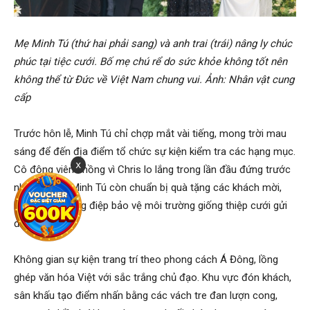
Mẹ Minh Tú (thứ hai phải sang) và anh trai (trái) nâng ly chúc
phúc tại tiệc cưới. Bố mẹ chú rể do sức khỏe không tốt nên
không thể từ Đức về Việt Nam chung vui. Ảnh: Nhân vật cung
cấp
Trước hôn lễ, Minh Tú chỉ chợp mắt vài tiếng, mong trời mau
sáng để đến địa điểm tổ chức sự kiện kiểm tra các hạng mục.
x
Cô động viên chồng vì Chris lo lắng trong lần đầu đứng trước
nhiều người. Minh Tú còn chuẩn bị quà tặng các khách mời,
hướng tới thông điệp bảo vệ môi trường giống thiệp cưới gửi
đi trước đó.
Không gian sự kiện trang trí theo phong cách Á Đông, lồng
ghép văn hóa Việt với sắc trắng chủ đạo. Khu vực đón khách,
sân khấu tạo điểm nhấn bằng các vách tre đan lượn cong,