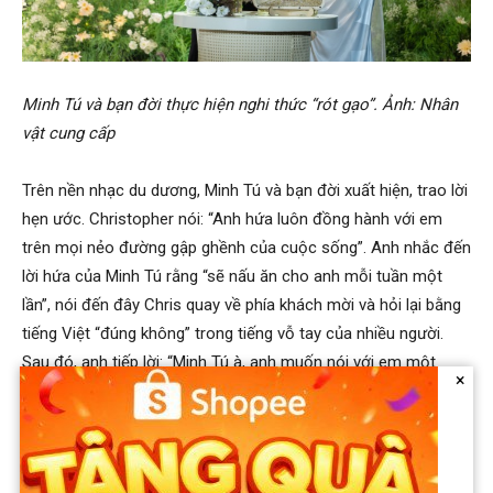
Minh Tú và bạn đời thực hiện nghi thức “rót gạo”. Ảnh: Nhân
vật cung cấp
Trên nền nhạc du dương, Minh Tú và bạn đời xuất hiện, trao lời
hẹn ước. Christopher nói: “Anh hứa luôn đồng hành với em
trên mọi nẻo đường gập ghềnh của cuộc sống”. Anh nhắc đến
lời hứa của Minh Tú rằng “sẽ nấu ăn cho anh mỗi tuần một
lần”, nói đến đây Chris quay về phía khách mời và hỏi lại bằng
tiếng Việt “đúng không” trong tiếng vỗ tay của nhiều người.
Sau đó, anh tiếp lời: “Minh Tú à, anh muốn nói với em một
×
điều. Anh yêu em nhiều lắm”.
Chris còn cảm ơn gia đình vợ đã yêu thương anh mà không
có sự xét nét, định kiến nào. Theo chồng người mẫu, nhiều