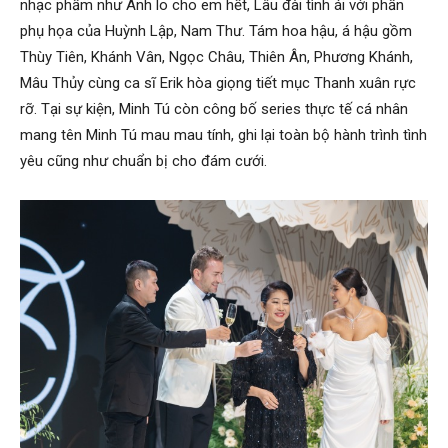
nhạc phẩm như Anh lo cho em hết, Lâu đài tình ái với phần
phụ họa của Huỳnh Lập, Nam Thư. Tám hoa hậu, á hậu gồm
Thùy Tiên, Khánh Vân, Ngọc Châu, Thiên Ân, Phương Khánh,
Mâu Thủy cùng ca sĩ Erik hòa giọng tiết mục Thanh xuân rực
rỡ. Tại sự kiện, Minh Tú còn công bố series thực tế cá nhân
mang tên Minh Tú mau mau tính, ghi lại toàn bộ hành trình tình
yêu cũng như chuẩn bị cho đám cưới.