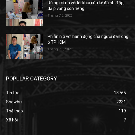
Rù.ng mì.nh với lời khai của kẻ đá.nh đ.ập,
đạ.p văng con riêng
Tháng 7 5, 2026
Ph.ẫn n.ộ với hành động của người đàn ông
ở TP.HCM
Tháng 7 5, 2026
POPULAR CATEGORY
Tin tức
18765
Showbiz
2231
Thể thao
119
Xã hội
7