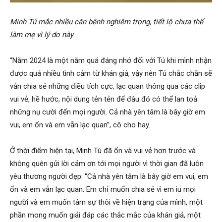
Minh Tú mắc nhiều căn bệnh nghiêm trọng, tiết lộ chưa thể
làm mẹ vì lý do này
“Năm 2024 là một năm quá đáng nhớ đối với Tú khi mình nhận
được quá nhiều tình cảm từ khán giả, vậy nên Tú chắc chắn sẽ
vẫn chia sẻ những điều tích cực, lạc quan thông qua các clip
vui vẻ, hề hước, nội dung tẻn tẻn để đâu đó có thể lan toả
những nụ cười đến mọi người. Cả nhà yên tâm là bây giờ em
vui, em ổn và em vẫn lạc quan”, cô cho hay.
Ở thời điểm hiện tại, Minh Tú đã ổn và vui vẻ hơn trước và
không quên gửi lời cảm ơn tới mọi người vì thời gian đã luôn
yêu thương người đẹp: “Cả nhà yên tâm là bây giờ em vui, em
ổn và em vẫn lạc quan. Em chỉ muốn chia sẻ vì em iu mọi
người và em muốn tâm sự thôi về hiện trạng của mình, một
phần mong muốn giải đáp các thắc mắc của khán giả, một