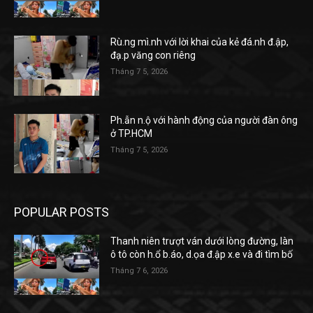
Rù.ng mì.nh với lời khai của kẻ đá.nh đ.ập,
đạ.p văng con riêng
Tháng 7 5, 2026
Ph.ẫn n.ộ với hành động của người đàn ông
ở TP.HCM
Tháng 7 5, 2026
POPULAR POSTS
Thanh niên trượt ván dưới lòng đường, làn
ô tô còn h.ổ b.áo, d.ọa đ.ập x.e và đi tìm bố
Tháng 7 6, 2026