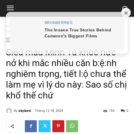
Home
Showbiz
Siêu mẫu Minh Tú khóc nức nở khi mắc nhiều căn
b:ệ:nh...
Showbiz
Siêu mẫu Minh Tú khóc nức
nở khi mắc nhiều căn b:ệ:nh
nghiêm trọng, tiết l:ộ chưa thể
làm mẹ vì lý do này: Sao số chị
khổ thế chứ
By
skyland
Tháng 12 18, 2024
153
0