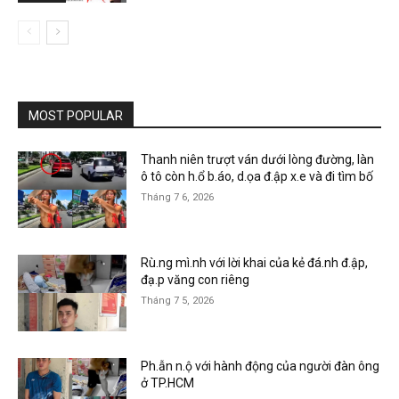
MOST POPULAR
Thanh niên trượt ván dưới lòng đường, làn
ô tô còn h.ổ b.áo, d.ọa đ.ập x.e và đi tìm bố
Tháng 7 6, 2026
Rù.ng mì.nh với lời khai của kẻ đá.nh đ.ập,
đạ.p văng con riêng
Tháng 7 5, 2026
Ph.ẫn n.ộ với hành động của người đàn ông
ở TP.HCM