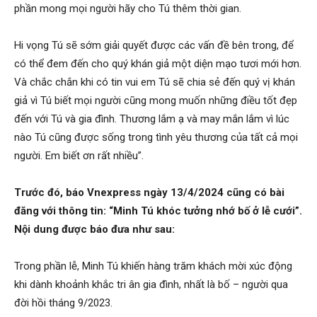
phần mong mọi người hãy cho Tú thêm thời gian.
Hi vọng Tú sẽ sớm giải quyết được các vấn đề bên trong, để
có thể đem đến cho quý khán giả một diện mạo tươi mới hơn.
Và chắc chắn khi có tin vui em Tú sẽ chia sẻ đến quý vị khán
giả vì Tú biết mọi người cũng mong muốn những điều tốt đẹp
đến với Tú và gia đình. Thương lắm ạ và may mắn lắm vì lúc
nào Tú cũng được sống trong tình yêu thương của tất cả mọi
người. Em biết ơn rất nhiều”.
Trước đó, báo Vnexpress ngày 13/4/2024 cũng có bài
đăng với thông tin: “Minh Tú khóc tưởng nhớ bố ở lễ cưới”.
Nội dung được báo đưa như sau:
Trong phần lễ, Minh Tú khiến hàng trăm khách mời xúc động
khi dành khoảnh khắc tri ân gia đình, nhất là bố – người qua
đời hồi tháng 9/2023.