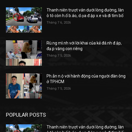
Thanh niên trượt ván dưới lòng đường, làn
ô tô còn h.ổ b.áo, d.ọa đ.ập x.e và đi tìm bố
Tháng 7 6, 2026
Rù.ng mì.nh với lời khai của kẻ đá.nh đ.ập,
đạ.p văng con riêng
Tháng 7 5, 2026
Ph.ẫn n.ộ với hành động của người đàn ông
ở TP.HCM
Tháng 7 5, 2026
POPULAR POSTS
Thanh niên trượt ván dưới lòng đường, làn