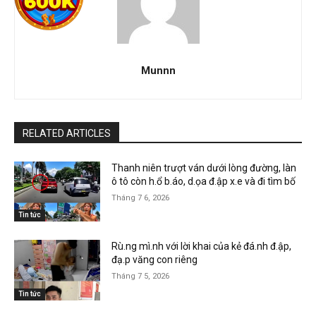
Munnn
RELATED ARTICLES
Thanh niên trượt ván dưới lòng đường, làn
ô tô còn h.ổ b.áo, d.ọa đ.ập x.e và đi tìm bố
Tháng 7 6, 2026
Tin tức
Rù.ng mì.nh với lời khai của kẻ đá.nh đ.ập,
đạ.p văng con riêng
Tháng 7 5, 2026
Tin tức