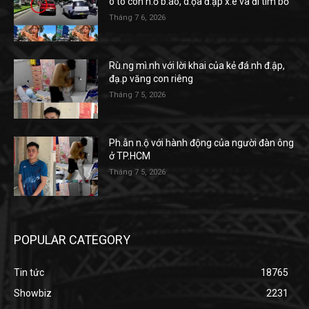
ô tô còn h.ổ b.áo, d.ọa đ.ập x.e và đi tìm bố
Tháng 7 6, 2026
Rù.ng mì.nh với lời khai của kẻ đá.nh đ.ập,
đạ.p văng con riêng
Tháng 7 5, 2026
Ph.ẫn n.ộ với hành động của người đàn ông
ở TP.HCM
Tháng 7 5, 2026
POPULAR CATEGORY
Tin tức
18765
Showbiz
2231