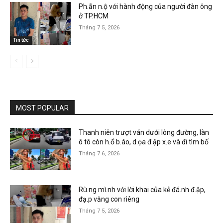
Ph.ẫn n.ộ với hành động của người đàn ông
ở TP.HCM
Tháng 7 5, 2026
Tin tức
MOST POPULAR
Thanh niên trượt ván dưới lòng đường, làn
ô tô còn h.ổ b.áo, d.ọa đ.ập x.e và đi tìm bố
Tháng 7 6, 2026
Rù.ng mì.nh với lời khai của kẻ đá.nh đ.ập,
đạ.p văng con riêng
Tháng 7 5, 2026