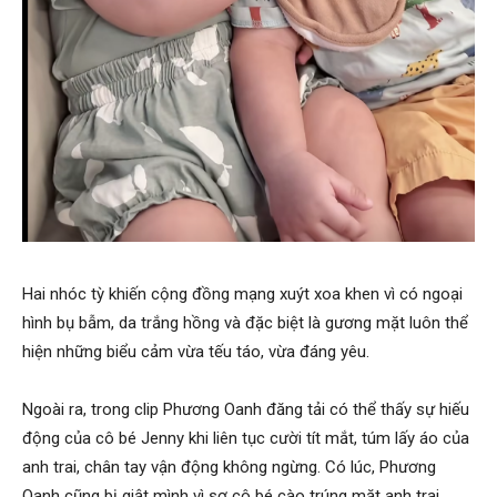
Hai nhóc tỳ khiến cộng đồng mạng xuýt xoa khen vì có ngoại
hình bụ bẫm, da trắng hồng và đặc biệt là gương mặt luôn thể
hiện những biểu cảm vừa tếu táo, vừa đáng yêu.
Ngoài ra, trong clip Phương Oanh đăng tải có thể thấy sự hiếu
động của cô bé Jenny khi liên tục cười tít mắt, túm lấy áo của
anh trai, chân tay vận động không ngừng. Có lúc, Phương
Oanh cũng bị giật mình vì sợ cô bé cào trúng mặt anh trai.