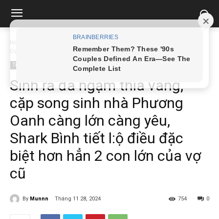
Home
Tin tức
Sinh ra đã ngậm thìa vàng, cặp song sinh nhà Phương
Oanh...
Tin tức
Sinh ra đã ngậm thìa vàng,
cặp song sinh nhà Phương
Oanh càng lớn càng yêu,
Shark Bình tiết l:ộ điều đặc
biệt hơn hẳn 2 con lớn của vợ
cũ
By
Munnn
Tháng 11 28, 2024
754
0