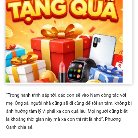
Sau nửa năm sinh con, Phương Oanh vừa trở lại showbiz với
chương trình “Bước nhảy hoàn vũ”. Cô đưa theo hai con vào
TP.HCM để tiện vừa chăm sóc con, vừa đảm bảo công việc.
Jimmy và Jenny đều hợp tác và thích nghi với môi trường mới
khi theo mẹ đi công tác.
“Trong hành trình sắp tới, các con sẽ vào Nam công tác với
mẹ. Ông xã, người nhà cũng sẽ đi cùng để tôi an tâm, không bị
ảnh hưởng tâm lý vì phải xa con quá lâu. Mọi người cũng biết
là khoảng thời gian này mà xa con thì rất là nhớ”, Phương
Oanh chia sẻ.