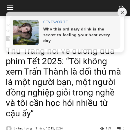
Home
Tin tức
Thu Trang nói về đường đua phim Tết 2025: “Tôi không
xem...
Tin tức
Thu Trang nói về đường đua
phim Tết 2025: “Tôi không
xem Trấn Thành là đối thủ mà
là một người bạn, một người
đồng nghiệp giỏi trong nghề
và tôi cần học hỏi nhiều từ
cậu ấy”
By
haphong
Tháng 12 13, 2024
159
0