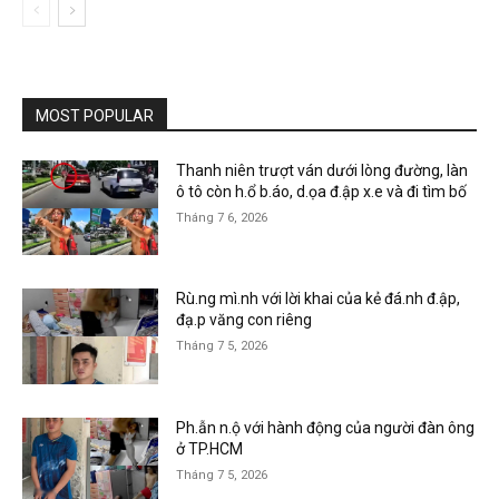
MOST POPULAR
Thanh niên trượt ván dưới lòng đường, làn
ô tô còn h.ổ b.áo, d.ọa đ.ập x.e và đi tìm bố
Tháng 7 6, 2026
Rù.ng mì.nh với lời khai của kẻ đá.nh đ.ập,
đạ.p văng con riêng
Tháng 7 5, 2026
Ph.ẫn n.ộ với hành động của người đàn ông
ở TP.HCM
Tháng 7 5, 2026