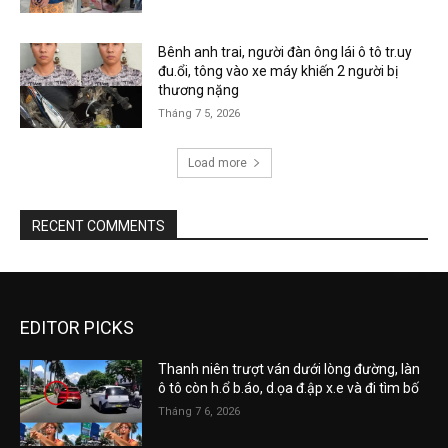
Bênh anh trai, người đàn ông lái ô tô tr.uy
đu.ổi, tông vào xe máy khiến 2 người bị
thương nặng
Tháng 7 5, 2026
Load more
RECENT COMMENTS
EDITOR PICKS
Thanh niên trượt ván dưới lòng đường, làn
ô tô còn h.ổ b.áo, d.ọa đ.ập x.e và đi tìm bố
Tháng 7 6, 2026