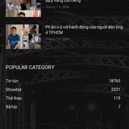
đạ.p văng con riêng
Tháng 7 5, 2026
Ph.ẫn n.ộ với hành động của người đàn ông
ở TP.HCM
Tháng 7 5, 2026
POPULAR CATEGORY
Tin tức
18765
Showbiz
2231
Thể thao
119
Xã hội
7