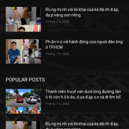
Rù.ng mì.nh với lời khai của kẻ đá.nh đ.ập,
đạ.p văng con riêng
Tháng 7 5, 2026
Ph.ẫn n.ộ với hành động của người đàn ông
ở TP.HCM
Tháng 7 5, 2026
POPULAR POSTS
Thanh niên trượt ván dưới lòng đường, làn
ô tô còn h.ổ b.áo, d.ọa đ.ập x.e và đi tìm bố
Tháng 7 6, 2026
Rù.ng mì.nh với lời khai của kẻ đá.nh đ.ập,