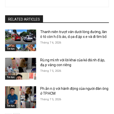
RELATED ARTICLES
Thanh niên trượt ván dưới lòng đường, làn
ô tô còn h.ổ b.áo, d.ọa đ.ập x.e và đi tìm bố
Tháng 7 6, 2026
Tin tức
Rù.ng mì.nh với lời khai của kẻ đá.nh đ.ập,
đạ.p văng con riêng
Tháng 7 5, 2026
Tin tức
Ph.ẫn n.ộ với hành động của người đàn ông
ở TP.HCM
Tháng 7 5, 2026
Tin tức