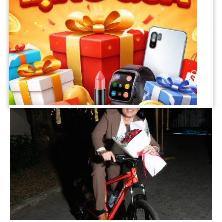
Về hai chàng thờ Lê Xuân Tiền và Ma Ran Đô, Thu Trang
khẳng định sẽ không ai hợp vai Quang và Tú hơn bộ đôi này:
“Trang hoàn toàn có thể mời những ngôi sao lớn nhưng họ đã
không còn trẻ sẽ đánh mất đi thời thanh xuân của nhân vật
trong ‘Nụ hôn bạc tỷ’”.