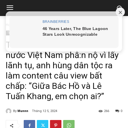
Home
Tin tức
TikToker Nờ Ô Nô khiến cả nước Việt Nam phẫ:n nộ vì...
Tin tức
TikToker Nờ Ô Nô khiến cả
nước Việt Nam phẫ:n nộ vì lấy
lãnh tụ, anh hùng dân tộc ra
làm content câu view bất
chấp: “Giữa Bác Hồ và Lê
Tuấn Khang, em chọn ai?”
By
Munnn
Tháng 12 5, 2024
266
0