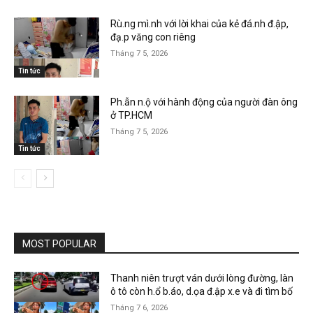
Rù.ng mì.nh với lời khai của kẻ đá.nh đ.ập,
đạ.p văng con riêng
Tháng 7 5, 2026
Tin tức
Ph.ẫn n.ộ với hành động của người đàn ông
ở TP.HCM
Tháng 7 5, 2026
Tin tức
MOST POPULAR
Thanh niên trượt ván dưới lòng đường, làn
ô tô còn h.ổ b.áo, d.ọa đ.ập x.e và đi tìm bố
Tháng 7 6, 2026