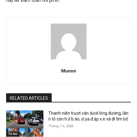
nay Mr Đàm toàn nói ph:ét
Munnn
RELATED ARTICLES
Thanh niên trượt ván dưới lòng đường, làn
ô tô còn h.ổ b.áo, d.ọa đ.ập x.e và đi tìm bố
Tháng 7 6, 2026
Tin tức