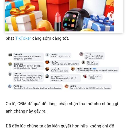
Hiện tại, nam TikToker tiếp tục sử dụng chiêu “án binh bất
động”. Trong khi đó, MXH đang dấy lên làn sóng phẫn nộ lớn,
thậm chí có ý kiến còn đề nghị pháp luật can thiệp và xử
phạt
TikToker
càng sớm càng tốt.
Có lẽ, CĐM đã quá dễ dàng, chấp nhận tha thứ cho những gì
anh chàng này gây ra.
Đã đến lúc chúng ta cần kiên quyết hơn nữa, không chỉ để