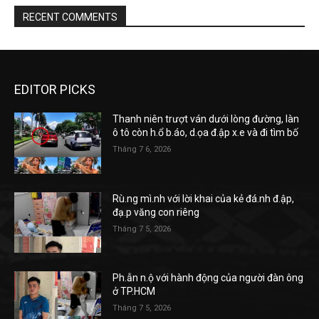
RECENT COMMENTS
EDITOR PICKS
Thanh niên trượt ván dưới lòng đường, làn
ô tô còn h.ổ b.áo, d.ọa đ.ập x.e và đi tìm bố
Tháng 7 6, 2026
Rù.ng mì.nh với lời khai của kẻ đá.nh đ.ập,
đạ.p văng con riêng
Tháng 7 5, 2026
Ph.ẫn n.ộ với hành động của người đàn ông
ở TP.HCM
Tháng 7 5, 2026