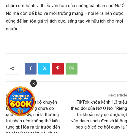
chấm dứt hành vi thiếu văn hóa của những cá nhân như Nờ Ô
Nô mà còn để bảo vệ môi trường mạng – nơi lẽ ra nên được
dùng để lan tỏa giá trị tích cực, sáng tạo và hữu ích cho mọi
người.
x
Previous article
Next article
Dũng Taylor tiết l:ộ chuyện
TikTok khóa kênh 1,3 triệu
Đàm Vĩnh Hưng chưa có
theo dõi của Nờ Ô Nô: “Riêng
quốc tịch Mỹ, chỉ là thường
tài khoản này sẽ được liệt
trú nhân nên không thể kiện
vào danh sách đen và không
tụng gì: Hóa ra từ trước đến
bao giờ có cơ hội quay lại”