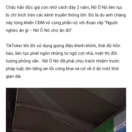
Chắc hẳn độc giả còn nhớ cách đây 2 năm, Nờ Ô Nô liên tục
bị chỉ trích trên các kênh truyền thông lớn. Đó là do anh chàng
này từng khiến CĐM vô cùng phẫn nộ với đoạn clip “Người
nghèo ăn gì – Nờ Ô Nô cho ăn đó”.
TikToker khi đó sử dụng giọng điệu khinh khỉnh, thái độ hỗn
hào, liên tục phát ngôn những từ ngữ cợt nhả, miệt thị đối
tượng phỏng vấn… Nờ Ô Nô đã phải chịu trách nhiệm trước
pháp luật, lên tiếng xin lỗi công khai và rút về ở ẩn một thời
gian dài.