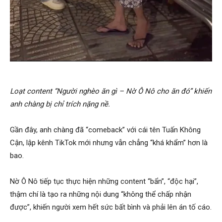
Loạt content “Người nghèo ăn gì – Nờ Ô Nô cho ăn đó” khiến
anh chàng bị chỉ trích nặng nề.
Gần đây, anh chàng đã “comeback” với cái tên Tuấn Không
Cận, lập kênh TikTok mới nhưng vẫn chẳng “khá khẩm” hơn là
bao.
Nờ Ô Nô tiếp tục thực hiện những content “bẩn”, “độc hại”,
thậm chí là tạo ra những nội dung “không thể chấp nhận
được”, khiến người xem hết sức bất bình và phải lên án tố cáo.