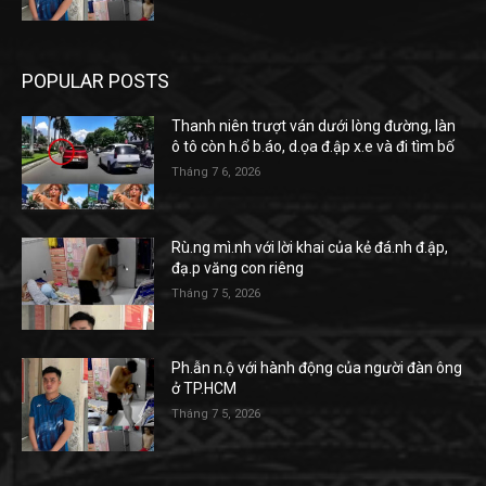
POPULAR POSTS
Thanh niên trượt ván dưới lòng đường, làn
ô tô còn h.ổ b.áo, d.ọa đ.ập x.e và đi tìm bố
Tháng 7 6, 2026
Rù.ng mì.nh với lời khai của kẻ đá.nh đ.ập,
đạ.p văng con riêng
Tháng 7 5, 2026
Ph.ẫn n.ộ với hành động của người đàn ông
ở TP.HCM
Tháng 7 5, 2026