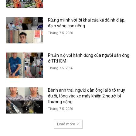
Rù.ng mì.nh với lời khai của kẻ đá.nh đ.ập,
đạ.p văng con riêng
Tháng 7 5, 2026
Ph.ẫn n.ộ với hành động của người đàn ông
ở TP.HCM
Tháng 7 5, 2026
Bênh anh trai, người đàn ông lái ô tô tr.uy
đu.ổi, tông vào xe máy khiến 2 người bị
thương nặng
Tháng 7 5, 2026
Load more