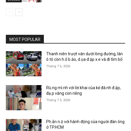
MOST POPULAR
Thanh niên trượt ván dưới lòng đường, làn
ô tô còn h.ổ b.áo, d.ọa đ.ập x.e và đi tìm bố
Tháng 7 6, 2026
Rù.ng mì.nh với lời khai của kẻ đá.nh đ.ập,
đạ.p văng con riêng
Tháng 7 5, 2026
Ph.ẫn n.ộ với hành động của người đàn ông
ở TP.HCM