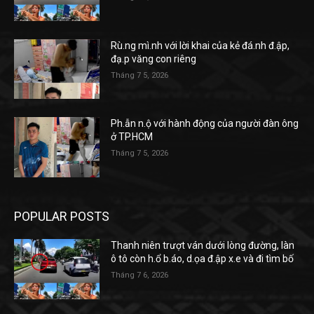
Rù.ng mì.nh với lời khai của kẻ đá.nh đ.ập,
đạ.p văng con riêng
Tháng 7 5, 2026
Ph.ẫn n.ộ với hành động của người đàn ông
ở TP.HCM
Tháng 7 5, 2026
POPULAR POSTS
Thanh niên trượt ván dưới lòng đường, làn
ô tô còn h.ổ b.áo, d.ọa đ.ập x.e và đi tìm bố
Tháng 7 6, 2026