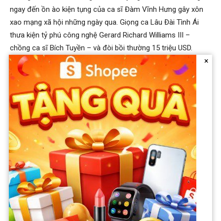
ngay đến ồn ào kiện tụng của ca sĩ Đàm Vĩnh Hưng gây xôn
xao mạng xã hội những ngày qua. Giọng ca Lâu Đài Tình Ái
thưa kiện tỷ phú công nghệ Gerard Richard Williams III –
chồng ca sĩ Bích Tuyền – và đòi bồi thường 15 triệu USD.
×
Nguyên nhân là vì khi nam ca sĩ đến nhà vợ chồng ca sĩ Bích
Tuyền tiệc tùng đã trèo lên đài phun nước khiến đài này đổ
xuống chân, bị thương nặng đến mức phải cắt vài ngón chân.
Anh cho rằng chủ nhà phải chịu trách nhiệm bồi thường cho
những tổn thương về thể chất và tinh thần của mình. Phía ca
sĩ Bích Tuyền mới đây tuyên bố thẳng:
“Về vụ kiện 15 triệu
USD của Đàm Vĩnh Hưng, ông xã tôi không có lỗi lầm gì cả
mà đòi bồi thường số tiền lớn như vậy. Chúng tôi sẽ ra tòa,
không thương lượng hay thỏa hiệp gì với Đàm Vĩnh Hưng”.