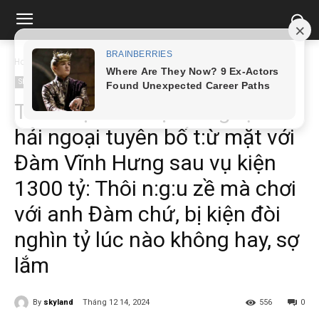
Home
Showbiz
Toàn bộ anh chị em nghệ sĩ hải ngoại tuyên bố t:ừ...
Showbiz
Toàn bộ anh chị em nghệ sĩ
hải ngoại tuyên bố t:ừ mặt với
Đàm Vĩnh Hưng sau vụ kiện
1300 tỷ: Thôi n:g:u zề mà chơi
với anh Đàm chứ, bị kiện đòi
nghìn tỷ lúc nào không hay, sợ
lắm
By
skyland
Tháng 12 14, 2024
556
0