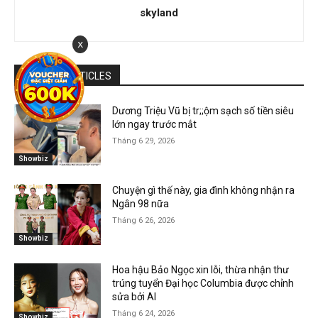
skyland
x
RELATED ARTICLES
Dương Triệu Vũ bị tr;;ộm sạch số tiền siêu
lớn ngay trước mắt
Tháng 6 29, 2026
Showbiz
Chuyện gì thế này, gia đình không nhận ra
Ngân 98 nữa
Tháng 6 26, 2026
Showbiz
Hoa hậu Bảo Ngọc xin lỗi, thừa nhận thư
trúng tuyển Đại học Columbia được chỉnh
sửa bởi AI
Tháng 6 24, 2026
Showbiz