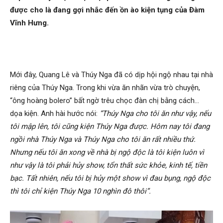
được cho là đang gợi nhắc đến ồn ào kiện tụng của Đàm
Vĩnh Hưng.
Mới đây, Quang Lê và Thúy Nga đã có dịp hội ngộ nhau tại nhà
riêng của Thúy Nga. Trong khi vừa ăn nhãn vừa trò chuyện,
“ông hoàng bolero” bất ngờ trêu chọc đàn chị bằng cách…
dọa kiện. Anh hài hước nói:
“Thúy Nga cho tôi ăn như vậy, nếu
tôi mập lên, tôi cũng kiện Thúy Nga được. Hôm nay tôi đang
ngồi nhà Thúy Nga và Thúy Nga cho tôi ăn rất nhiều thứ.
Nhưng nếu tôi ăn xong về nhà bị ngộ độc là tôi kiện luôn vì
như vậy là tôi phải hủy show, tổn thất sức khỏe, kinh tế, tiền
bạc. Tất nhiên, nếu tôi bị hủy một show vì đau bụng, ngộ độc
thì tôi chỉ kiện Thúy Nga 10 nghìn đô thôi”.