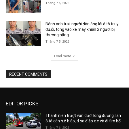
Tháng 7 5, 2026
Bênh anh trai, người đàn ông lái ô tô tr.uy
đu.ổi, tông vào xe máy khiến 2 người bị
thương nặng
Tháng 7 5, 2026
Load more
RECENT COMMENTS
EDITOR PICKS
Thanh niên trượt ván dưới lòng đường, làn
ô tô còn h.ổ b.áo, d.ọa đ.ập x.e và đi tìm bố
Tháng 7 6, 2026