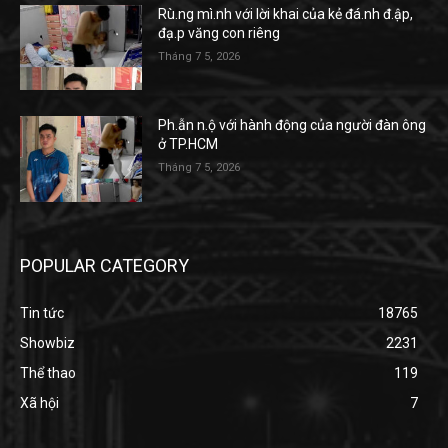
Rù.ng mì.nh với lời khai của kẻ đá.nh đ.ập,
đạ.p văng con riêng
Tháng 7 5, 2026
Ph.ẫn n.ộ với hành động của người đàn ông
ở TP.HCM
Tháng 7 5, 2026
POPULAR CATEGORY
Tin tức
18765
Showbiz
2231
Thể thao
119
Xã hội
7