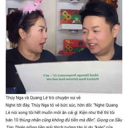
Thúy Nga và Quang Lê trò chuyện vui vẻ
Nghe tới đây, Thúy Nga tỏ vẻ bức xúc, hờn dỗi: “Nghe Quang
Lê nói xong tôi hết muốn mời ăn cái gì. Kiện như thế thì tôi
bán 10 thù
ng nhãn cũng không đủ tiền mà đền”. Giọng ca Sầu
Tím Thiệp Hồng liền giải thích tường tận lý do “kiện” của