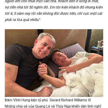
người em cho thuê một căn nhà. Khách đến ở xong đi mất,
nợ tiền nhà tới 50 nghìn đô. Em tôi kiện khách đó nhưng kiện
tới 4, 5 năm nay rồi vẫn không đòi được tiền, chỉ cực một cái
phải ra tòa quá nhiều”.
Đàm Vĩnh Hưng kiện tỷ phú Gerard Richard Williams III
Những chia sẻ của Quang Lê và Thúy Nga khiến dân tình nghĩ