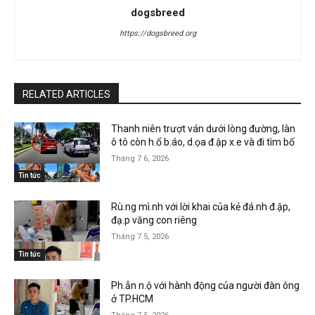
dogsbreed
https://dogsbreed.org
RELATED ARTICLES
Thanh niên trượt ván dưới lòng đường, làn
ô tô còn h.ổ b.áo, d.ọa đ.ập x.e và đi tìm bố
Tháng 7 6, 2026
Tin tức
Rù.ng mì.nh với lời khai của kẻ đá.nh đ.ập,
đạ.p văng con riêng
Tháng 7 5, 2026
Tin tức
Ph.ẫn n.ộ với hành động của người đàn ông
ở TP.HCM