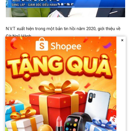
N.V.T xuất hiện trong một bản tin hồi năm 2020, giới thiệu về
Cờ Ngũ Hành.
×
Trong một bản tin từ năm 2020, T. được giới thiệu là nhà sáng
lập – Giám đốc điều hành Win Group, chia sẻ về trò chơi Cờ
Ngũ Hành mà mình sáng tạo ra. Đáng chú ý, tác giả Cờ Ngũ
Hành tiết lộ một đối tác người Pháp gốc Do Thái gửi email đề
nghị mua lại bản quyền Cờ Ngũ Hành với giá 1,5
triệu
USD
nhưng anh không bán.
Trong các bài đăng năm 2023, fanpage Cờ Ngũ Hành cập nhật
15 địa chỉ cửa hàng Hà Nội có bán trò chơi này. Có lần T. đăng
tải clip cầm trên tay một con dấu, xung quanh là các khách
hàng nhí xúm lại chờ xin đóng dấu vào bộ cờ, T. được săn đón