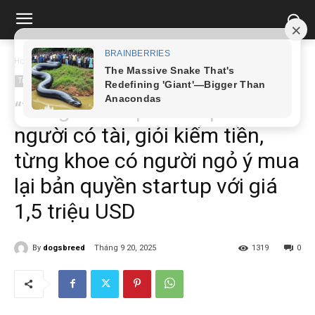
Home
Tin tức
“Tổng tài” ở quán cà phê là người có tài, giỏi kiếm...
Tin tức
“Tổng tài” ở quán cà phê là
người có tài, giỏi kiếm tiền,
từng khoe có người ngỏ ý mua
lại bản quyền startup với giá
1,5 triệu USD
By
dogsbreed
Tháng 9 20, 2025
1319
0