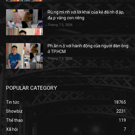
Rù.ng mì.nh với lời khai của kẻ đá.nh đ.ập,
đạ.p văng con riêng
Tháng 7 5, 2026
Ph.ẫn n.ộ với hành động của người đàn ông
ở TP.HCM
Tháng 7 5, 2026
POPULAR CATEGORY
Tin tức
18765
Showbiz
2231
Thể thao
119
Xã hội
7