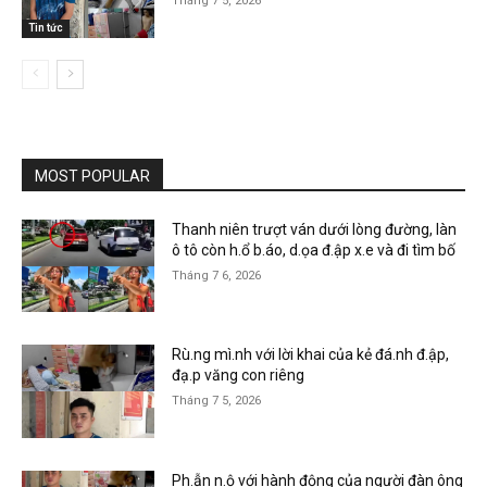
Tháng 7 5, 2026
Tin tức
MOST POPULAR
Thanh niên trượt ván dưới lòng đường, làn
ô tô còn h.ổ b.áo, d.ọa đ.ập x.e và đi tìm bố
Tháng 7 6, 2026
Rù.ng mì.nh với lời khai của kẻ đá.nh đ.ập,
đạ.p văng con riêng
Tháng 7 5, 2026
Ph.ẫn n.ộ với hành động của người đàn ông