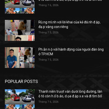
Tháng 7 6, 2026
Rù.ng mì.nh với lời khai của kẻ đá.nh đ.ập,
đạ.p văng con riêng
Tháng 7 5, 2026
Ph.ẫn n.ộ với hành động của người đàn ông
ở TP.HCM
Tháng 7 5, 2026
POPULAR POSTS
Thanh niên trượt ván dưới lòng đường, làn
ô tô còn h.ổ b.áo, d.ọa đ.ập x.e và đi tìm bố
Tháng 7 6, 2026