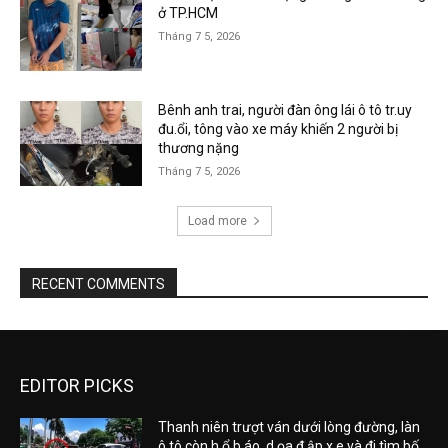
ở TP.HCM
Tháng 7 5, 2026
Bênh anh trai, người đàn ông lái ô tô tr.uy
đu.ổi, tông vào xe máy khiến 2 người bị
thương nặng
Tháng 7 5, 2026
Load more
RECENT COMMENTS
EDITOR PICKS
Thanh niên trượt ván dưới lòng đường, làn
ô tô còn h.ổ b.áo, d.ọa đ.ập x.e và đi tìm bố