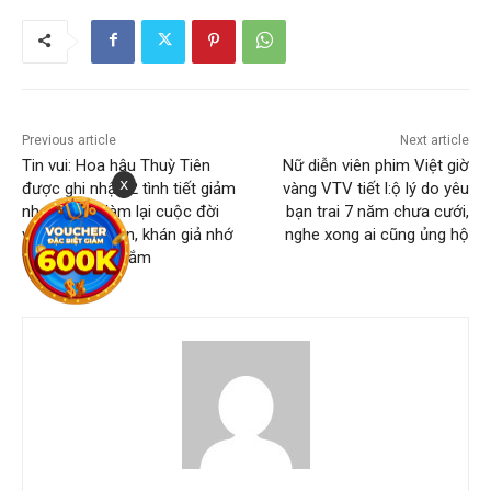
Previous article
Next article
Tin vui: Hoa hậu Thuỳ Tiên
Nữ diễn viên phim Việt giờ
x
được ghi nhận 2 tình tiết giảm
vàng VTV tiết l:ộ lý do yêu
nhẹ, cơ hội làm lại cuộc đời
bạn trai 7 năm chưa cưới,
vẫn còn nguyên, khán giả nhớ
nghe xong ai cũng ủng hộ
và thương chị lắm