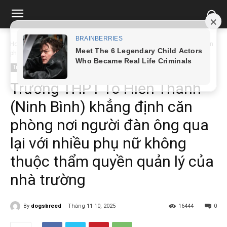
Home
Tin tức
Trường THPT Tô Hiến Thành (Ninh Bình) khẳng định căn
phòng nơi...
Tin tức
Trường THPT Tô Hiến Thành
(Ninh Bình) khẳng định căn
phòng nơi người đàn ông qua
lại với nhiều phụ nữ không
thuộc thẩm quyền quản lý của
nhà trường
By
dogsbreed
Tháng 11 10, 2025
16444
0