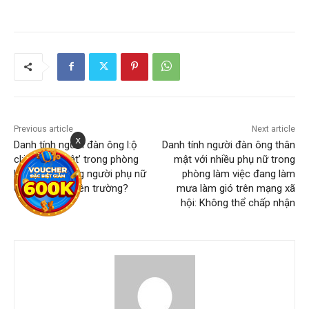
Previous article
Next article
x
Danh tính người đàn ông l:ộ
Danh tính người đàn ông thân
cl:i:p ‘thân mật’ trong phòng
mật với nhiều phụ nữ trong
làm việc, những người phụ nữ
phòng làm việc đang làm
có phải giáo viên trường?
mưa làm gió trên mạng xã
hội: Không thể chấp nhận