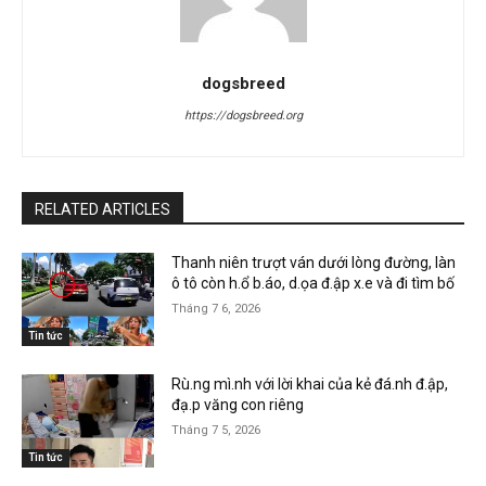
dogsbreed
https://dogsbreed.org
RELATED ARTICLES
Thanh niên trượt ván dưới lòng đường, làn
ô tô còn h.ổ b.áo, d.ọa đ.ập x.e và đi tìm bố
Tháng 7 6, 2026
Tin tức
Rù.ng mì.nh với lời khai của kẻ đá.nh đ.ập,
đạ.p văng con riêng
Tháng 7 5, 2026
Tin tức