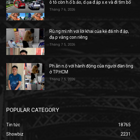
ô tô còn h.ổ b.áo, d.ọa đ.ập x.e và đi tìm bố
Tháng 7 6, 2026
Rù.ng mì.nh với lời khai của kẻ đá.nh đ.ập,
đạ.p văng con riêng
Tháng 7 5, 2026
Ph.ẫn n.ộ với hành động của người đàn ông
ở TP.HCM
Tháng 7 5, 2026
POPULAR CATEGORY
Tin tức
18765
Showbiz
2231