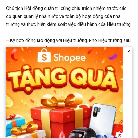
Chủ tịch Hội đồng quản trị cũng chịu trách nhiệm trước các
cơ quan quản lý nhà nước về toàn bộ hoạt động của nhà
trường và thực hiện kiểm soát việc điều hành của Hiệu trưởng.
– Ký hợp đồng lao động với Hiệu trưởng, Phó Hiệu trưởng sau
khi được cấp có thẩm quyền công nhận.
×
– Chủ tịch Hội đồng quản trị được phép điều hành bộ máy tổ
chức và sử dụng con dấu của trường trong phạm vi các chức
năng, nhiệm vụ đã được giao của Hội đồng quản trị. Đồng
thời, Chủ tịch có quyền ký các văn bản và quyết định của Hội
đồng quản trị.
Chủ tịch Hội đồng quản trị cũng phải thực hiện các quyền hạn
và nhiệm vụ khác theo đúng Quy chế tổ chức và hoạt động đã
ban hành của nhà trường.