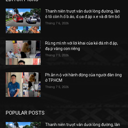
Thanh niên trượt ván dưới lòng đường, làn
ô tô còn h.ổ b.áo, d.ọa đ.ập x.e và đi tìm bố
Tháng 7 6, 2026
Rù.ng mì.nh với lời khai của kẻ đá.nh đ.ập,
đạ.p văng con riêng
Tháng 7 5, 2026
Ph.ẫn n.ộ với hành động của người đàn ông
ở TP.HCM
Tháng 7 5, 2026
POPULAR POSTS
Thanh niên trượt ván dưới lòng đường, làn