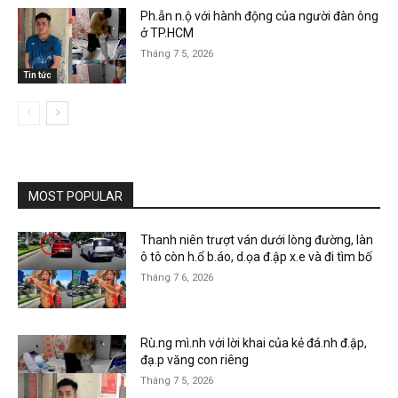
Ph.ẫn n.ộ với hành động của người đàn ông
ở TP.HCM
Tháng 7 5, 2026
Tin tức
MOST POPULAR
Thanh niên trượt ván dưới lòng đường, làn
ô tô còn h.ổ b.áo, d.ọa đ.ập x.e và đi tìm bố
Tháng 7 6, 2026
Rù.ng mì.nh với lời khai của kẻ đá.nh đ.ập,
đạ.p văng con riêng
Tháng 7 5, 2026