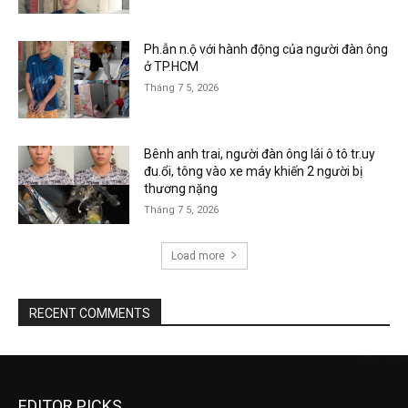
Ph.ẫn n.ộ với hành động của người đàn ông
ở TP.HCM
Tháng 7 5, 2026
Bênh anh trai, người đàn ông lái ô tô tr.uy
đu.ổi, tông vào xe máy khiến 2 người bị
thương nặng
Tháng 7 5, 2026
Load more
RECENT COMMENTS
EDITOR PICKS