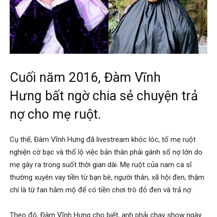
Cuối năm 2016, Đàm Vĩnh
Hưng bất ngờ chia sẻ chuyện trả
nợ cho mẹ ruột.
Cụ thể, Đàm Vĩnh Hưng đã livestream khóc lóc, tố mẹ ruột
nghiện cờ bạc và thổ lộ việc bản thân phải gánh số nợ lớn do
mẹ gây ra trong suốt thời gian dài. Mẹ ruột của nam ca sĩ
thường xuyên vay tiền từ bạn bè, người thân, xã hội đen, thậm
chí là từ fan hâm mộ để có tiền chơi trò đỏ đen và trả nợ.
Theo đó, Đàm Vĩnh Hưng cho biết, anh phải chạy show ngày