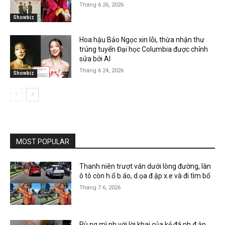
Tháng 6 26, 2026
Showbiz
Hoa hậu Bảo Ngọc xin lỗi, thừa nhận thư
trúng tuyển Đại học Columbia được chỉnh
sửa bởi AI
Tháng 6 24, 2026
Showbiz
MOST POPULAR
Thanh niên trượt ván dưới lòng đường, làn
ô tô còn h.ổ b.áo, d.ọa đ.ập x.e và đi tìm bố
Tháng 7 6, 2026
Rù.ng mì.nh với lời khai của kẻ đá.nh đ.ập,