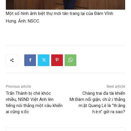
Một số hình ảnh biệt thự mới tân trang lại của Đàm Vĩnh
Hưng. Ảnh: NSCC.
Previous article
Next article
Trấn Thành bị chê khóc
Chàng trai đa tài khiến
nhiều, NSND Việt Anh lên
Mr.Đàm nổi giận, ch:ử::i thẳng
tiếng nói thẳng một câu khiến
m:ặt Quang Lê là “th:ằng
ai cũng s:ốc
h:è:n” giờ ra sao?