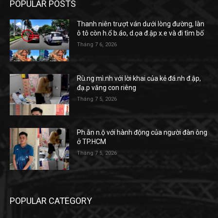
POPULAR POSTS
Thanh niên trượt ván dưới lòng đường, làn
ô tô còn h.ổ b.áo, d.ọa đ.ập x.e và đi tìm bố
Tháng 7 6, 2026
Rù.ng mì.nh với lời khai của kẻ đá.nh đ.ập,
đạ.p văng con riêng
Tháng 7 5, 2026
Ph.ẫn n.ộ với hành động của người đàn ông
ở TP.HCM
Tháng 7 5, 2026
POPULAR CATEGORY