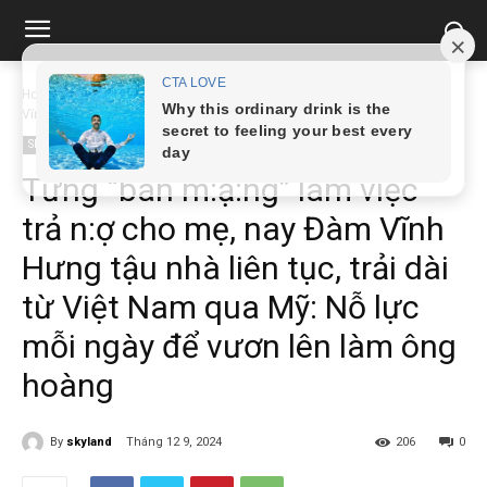
Home
Showbiz
Từng "bán m:ạ:ng" làm việc trả n:ợ cho mẹ, nay Đàm
Vĩnh...
Showbiz
Từng “bán m:ạ:ng” làm việc
trả n:ợ cho mẹ, nay Đàm Vĩnh
Hưng tậu nhà liên tục, trải dài
từ Việt Nam qua Mỹ: Nỗ lực
mỗi ngày để vươn lên làm ông
hoàng
By
skyland
Tháng 12 9, 2024
206
0