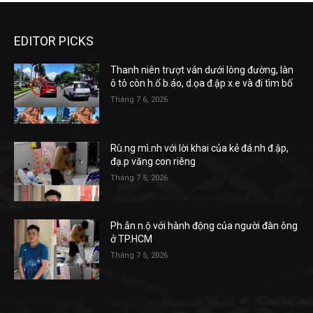
EDITOR PICKS
Thanh niên trượt ván dưới lòng đường, làn
ô tô còn h.ổ b.áo, d.ọa đ.ập x.e và đi tìm bố
Tháng 7 6, 2026
Rù.ng mì.nh với lời khai của kẻ đá.nh đ.ập,
đạ.p văng con riêng
Tháng 7 5, 2026
Ph.ẫn n.ộ với hành động của người đàn ông
ở TP.HCM
Tháng 7 5, 2026