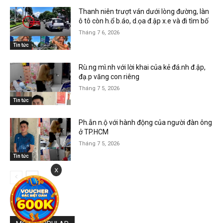
Thanh niên trượt ván dưới lòng đường, làn
ô tô còn h.ổ b.áo, d.ọa đ.ập x.e và đi tìm bố
Tháng 7 6, 2026
Tin tức
Rù.ng mì.nh với lời khai của kẻ đá.nh đ.ập,
đạ.p văng con riêng
Tháng 7 5, 2026
Tin tức
Ph.ẫn n.ộ với hành động của người đàn ông
ở TP.HCM
Tháng 7 5, 2026
Tin tức
x