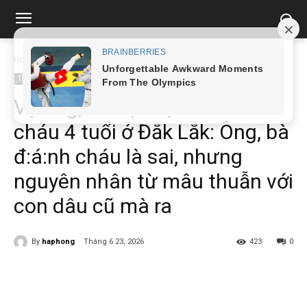
Home
Tin tức
Vụ ông, bà nội b:ạ:o h:à:nh cháu 4 tuổi ở Đắk Lắk:...
Tin tức
Vụ ông, bà nội b:ạ:o h:à:nh
cháu 4 tuổi ở Đắk Lắk: Ông, bà
đ:á:nh cháu là sai, nhưng
nguyên nhân từ mâu thuẫn với
con dâu cũ mà ra
By
haphong
Tháng 6 23, 2026
423
0