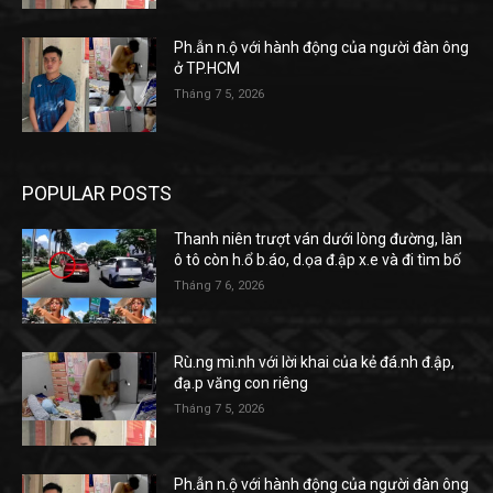
Ph.ẫn n.ộ với hành động của người đàn ông
ở TP.HCM
Tháng 7 5, 2026
POPULAR POSTS
Thanh niên trượt ván dưới lòng đường, làn
ô tô còn h.ổ b.áo, d.ọa đ.ập x.e và đi tìm bố
Tháng 7 6, 2026
Rù.ng mì.nh với lời khai của kẻ đá.nh đ.ập,
đạ.p văng con riêng
Tháng 7 5, 2026
Ph.ẫn n.ộ với hành động của người đàn ông