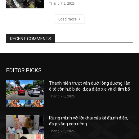
Tháng 7 5, 2026
Load more
RECENT COMMENTS
EDITOR PICKS
Thanh niên trượt ván dưới lòng đường, làn
ô tô còn h.ổ b.áo, d.ọa đ.ập x.e và đi tìm bố
Tháng 7 6, 2026
Rù.ng mì.nh với lời khai của kẻ đá.nh đ.ập,
đạ.p văng con riêng
Tháng 7 5, 2026