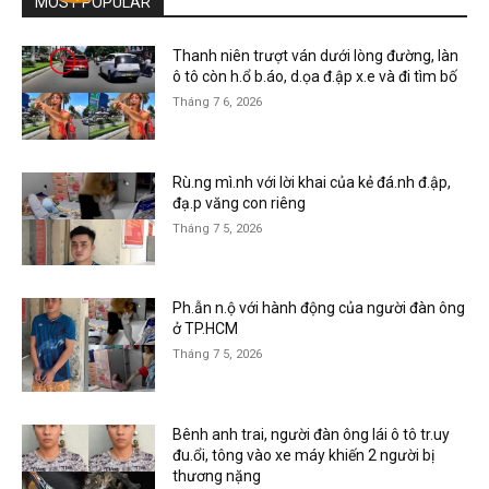
MOST POPULAR
Thanh niên trượt ván dưới lòng đường, làn
ô tô còn h.ổ b.áo, d.ọa đ.ập x.e và đi tìm bố
Tháng 7 6, 2026
Rù.ng mì.nh với lời khai của kẻ đá.nh đ.ập,
đạ.p văng con riêng
Tháng 7 5, 2026
Ph.ẫn n.ộ với hành động của người đàn ông
ở TP.HCM
Tháng 7 5, 2026
Bênh anh trai, người đàn ông lái ô tô tr.uy
đu.ổi, tông vào xe máy khiến 2 người bị
thương nặng