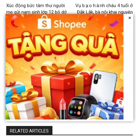
Xúc động bức tâm thư người
Vụ b:ạ:o h:à:nh cháu 4 tuổi ở
mẹ gửi nam sinh lớp 12 bỏ dở
Đắk Lắk, bà nội khai nguyên
×
bữa cơm, lao từ nhà hàng ra
nhân
biển cứu sống 2 anh em khỏi
tay t:ử th:ần
haphong
RELATED ARTICLES