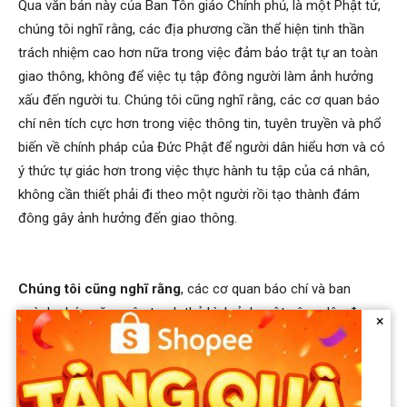
Qua văn bản này của Ban Tôn giáo Chính phủ, là một Phật tử,
chúng tôi nghĩ rằng, các địa phương cần thể hiện tinh thần
trách nhiệm cao hơn nữa trong việc đảm bảo trật tự an toàn
giao thông, không để việc tụ tập đông người làm ảnh hưởng
xấu đến người tu. Chúng tôi cũng nghĩ rằng, các cơ quan báo
chí nên tích cực hơn trong việc thông tin, tuyên truyền và phổ
biến về chính pháp của Đức Phật để người dân hiểu hơn và có
ý thức tự giác hơn trong việc thực hành tu tập của cá nhân,
không cần thiết phải đi theo một người rồi tạo thành đám
đông gây ảnh hưởng đến giao thông.
Chúng tôi cũng nghĩ rằng
, các cơ quan báo chí và ban
ngành chức năng nên tranh thủ hình ảnh một công dân đang
×
thực hành Phật pháp một cách kiên trì và đã trở thành hình
ảnh đẹp về người Phật tử như ông Minh Tuệ, để tuyên truyền
cho đông đảo người dân về sự hướng thiện, biết sống có lý
tưởng, biết theo đuổi các giá trị văn hóa, tâm linh sâu sắc.