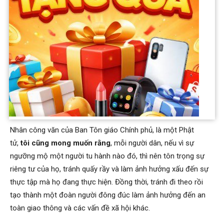
Cũng nên tranh thủ hình ảnh ông Minh Tuệ để nhắc nhở và
cảnh báo những người mượn danh Phật nhưng đã không làm
theo lời Phật dạy, có những việc làm và phát ngôn gây bức xúc
trong dư luận, dẫn đến làm ảnh hưởng xấu cho Giáo hội và
Phật giáo nói chung.
Nhân công văn của Ban Tôn giáo Chính phủ, là một Phật
tử,
tôi cũng mong muốn rằng
, mỗi người dân, nếu vì sự
ngưỡng mộ một người tu hành nào đó, thì nên tôn trọng sự
riêng tư của họ, tránh quấy rầy và làm ảnh hưởng xấu đến sự
thực tập mà họ đang thực hiện. Đồng thời, tránh đi theo rồi
tạo thành một đoàn người đông đúc làm ảnh hưởng đến an
toàn giao thông và các vấn đề xã hội khác.