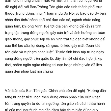
đảm cho những chuẩn mực và một tinh thần tích cực. Đó là
đề nghị đối với Ban/Phòng Tôn giáo các tỉnh thành phố trực
thuộc Trung ương, như: “Tham mưu Sở Nội vụ báo cáo Ủy ban
nhân dân tỉnh/thành phố chỉ đạo các sở, ngành chức năng
quan tâm, khi ông Minh Tuệ tới địa bàn không để xảy ra tình
trạng tập trung đông người, gây cản trở và ảnh hưởng an toàn
giao thông, gây phức tạp về an ninh trật tự, đặc biệt không để
các thế lực xấu, lợi dụng, xúi giục, lôi kéo gây mất đoàn kết
tôn giáo và vi phạm pháp luật”. Trước tình hình tập trung ngày
càng đông người trên quốc lộ, đây là một chỉ đạo hợp lý, kịp
thời, nhằm ngăn ngừa những tai nạn hoặc những vấn đề liên
quan đến pháp luật nói chung.
Văn bản của Ban Tôn giáo Chính phủ còn đề nghị: “Hướng dẫn
tăng ni, phật tử tu học theo đúng chính pháp của Đức Phật,
tôn trọng quyền tự do tín ngưỡng, tôn giáo và cách thức hành
trì của mọi người nhưng cần đảm bảo thực hiện đúng quy