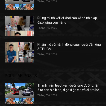
Tháng 7 6, 2026
Rù.ng mì.nh với lời khai của kẻ đá.nh đ.ập,
đạ.p văng con riêng
Tháng 7 5, 2026
Ph.ẫn n.ộ với hành động của người đàn ông
ở TP.HCM
Tháng 7 5, 2026
POPULAR POSTS
Thanh niên trượt ván dưới lòng đường, làn
ô tô còn h.ổ b.áo, d.ọa đ.ập x.e và đi tìm bố
Tháng 7 6, 2026