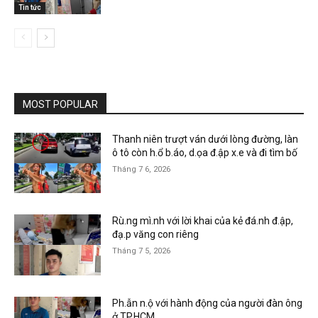
Tin tức
MOST POPULAR
Thanh niên trượt ván dưới lòng đường, làn
ô tô còn h.ổ b.áo, d.ọa đ.ập x.e và đi tìm bố
Tháng 7 6, 2026
Rù.ng mì.nh với lời khai của kẻ đá.nh đ.ập,
đạ.p văng con riêng
Tháng 7 5, 2026
Ph.ẫn n.ộ với hành động của người đàn ông
ở TP.HCM