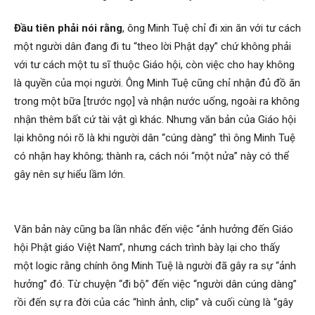
Đầu tiên phải nói rằng
, ông Minh Tuệ chỉ đi xin ăn với tư cách
một người dân đang đi tu “theo lời Phật dạy” chứ không phải
với tư cách một tu sĩ thuộc Giáo hội, còn việc cho hay không
là quyền của mọi người. Ông Minh Tuệ cũng chỉ nhận đủ đồ ăn
trong một bữa [trước ngọ] và nhận nước uống, ngoài ra không
nhận thêm bất cứ tài vật gì khác. Nhưng văn bản của Giáo hội
lại không nói rõ là khi người dân “cúng dàng” thì ông Minh Tuệ
có nhận hay không; thành ra, cách nói “một nửa” này có thể
gây nên sự hiểu lầm lớn.
Văn bản này cũng ba lần nhắc đến việc “ảnh hưởng đến Giáo
hội Phật giáo Việt Nam”, nhưng cách trình bày lại cho thấy
một logic rằng chính ông Minh Tuệ là người đã gây ra sự “ảnh
hưởng” đó. Từ chuyện “đi bộ” đến việc “người dân cúng dàng”
rồi đến sự ra đời của các “hình ảnh, clip” và cuối cùng là “gây