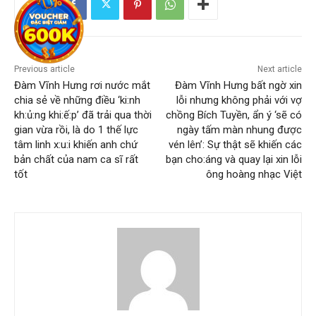
Previous article
Next article
Đàm Vĩnh Hưng rơi nước mắt
Đàm Vĩnh Hưng bất ngờ xin
chia sẻ về những điều ‘ki:nh
lỗi nhưng không phải với vợ
kh:ủ:ng khi:ế:p’ đã trải qua thời
chồng Bích Tuyền, ẩn ý ‘sẽ có
gian vừa rồi, là do 1 thế lực
ngày tấm màn nhung được
tâm linh x:u:i khiến anh chứ
vén lên’: Sự thật sẽ khiến các
bản chất của nam ca sĩ rất
bạn cho:áng và quay lại xin lỗi
tốt
ông hoàng nhạc Việt