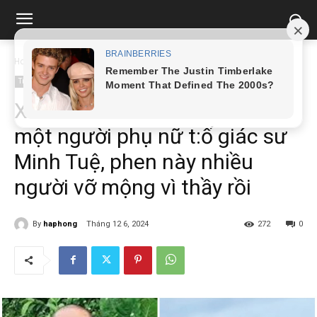
Home
Tin tức
Xôn xao hình ảnh lá đơn của một người phụ nữ t:ố...
Tin tức
Xôn xao hình ảnh lá đơn của
một người phụ nữ t:ố giác sư
Minh Tuệ, phen này nhiều
người vỡ mộng vì thầy rồi
By
haphong
Tháng 12 6, 2024
272
0