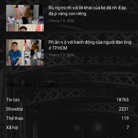
Rù.ng mì.nh với lời khai của kẻ đá.nh đ.ập,
đạ.p văng con riêng
Tháng 7 5, 2026
Ph.ẫn n.ộ với hành động của người đàn ông
ở TP.HCM
Tháng 7 5, 2026
POPULAR CATEGORY
Tin tức
18765
Showbiz
2231
Thể thao
119
Xã hội
7