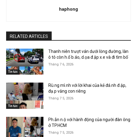
haphong
RELATED ARTICLES
Thanh niên trượt ván dưới lòng đường, làn
ô tô còn h.ổ b.áo, d.ọa đ.ập x.e và đi tìm bố
Tháng 7 6, 2026
Tin tức
Rù.ng mì.nh với lời khai của kẻ đá.nh đ.ập,
đạ.p văng con riêng
Tháng 7 5, 2026
Tin tức
Ph.ẫn n.ộ với hành động của người đàn ông
ở TP.HCM
Tháng 7 5, 2026