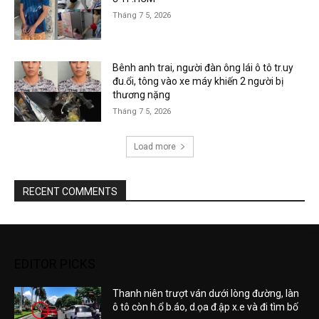
Tháng 7 5, 2026
Bênh anh trai, người đàn ông lái ô tô tr.uy
đu.ổi, tông vào xe máy khiến 2 người bị
thương nặng
Tháng 7 5, 2026
Load more
RECENT COMMENTS
EDITOR PICKS
Thanh niên trượt ván dưới lòng đường, làn
ô tô còn h.ổ b.áo, d.ọa đ.ập x.e và đi tìm bố