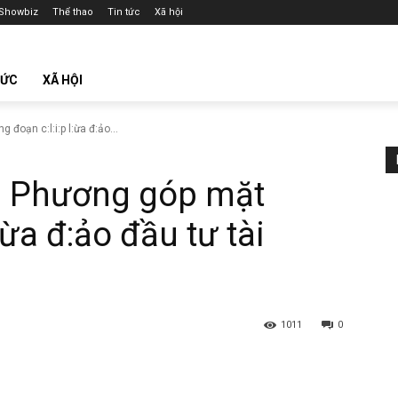
Showbiz
Thể thao
Tin tức
Xã hội
TỨC
XÃ HỘI
đoạn c:l:i:p l:ừa đ:ảo...
h Phương góp mặt
l:ừa đ:ảo đầu tư tài
1011
0