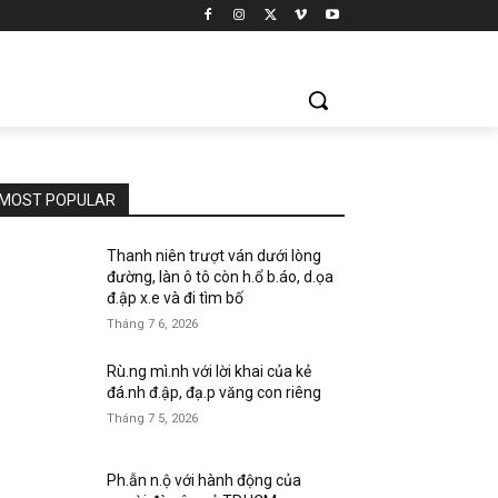
MOST POPULAR
Thanh niên trượt ván dưới lòng
đường, làn ô tô còn h.ổ b.áo, d.ọa
đ.ập x.e và đi tìm bố
Tháng 7 6, 2026
Rù.ng mì.nh với lời khai của kẻ
đá.nh đ.ập, đạ.p văng con riêng
Tháng 7 5, 2026
Ph.ẫn n.ộ với hành động của