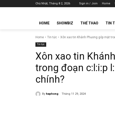
Chủ Nhật, Tháng 8 2, 2026
Sign in / Join
Home
HOME
SHOWBIZ
THỂ THAO
TIN 
Home
Tin tức
Xôn xao tin Khánh Phương góp mặt trong 
Tin tức
Xôn xao tin Khán
trong đoạn c:l:i:p 
chính?
By
haphong
Tháng 11 29, 2024
Share