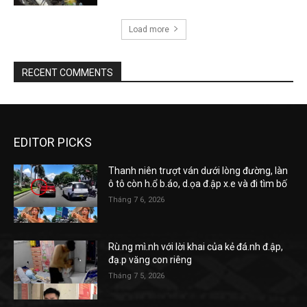
Load more
RECENT COMMENTS
EDITOR PICKS
Thanh niên trượt ván dưới lòng đường, làn
ô tô còn h.ổ b.áo, d.ọa đ.ập x.e và đi tìm bố
Tháng 7 6, 2026
Rù.ng mì.nh với lời khai của kẻ đá.nh đ.ập,
đạ.p văng con riêng
Tháng 7 5, 2026