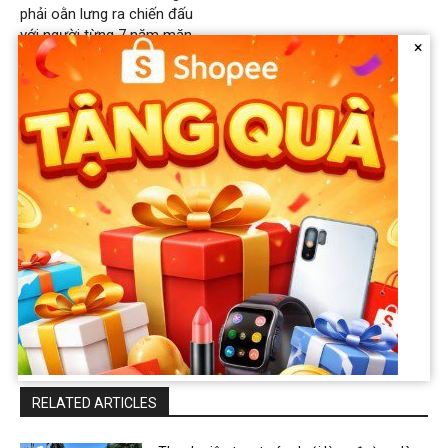
phải oằn lưng ra chiến đấu
với người từng 7 năm mặn
×
nồng
dogsbreed
https://dogsbreed.org
RELATED ARTICLES