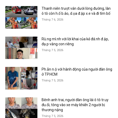
Thanh niên trượt ván dưới lòng đường, làn
ô tô còn h.ổ b.áo, d.ọa đ.ập x.e và đi tìm bố
Tháng 7 6, 2026
Rù.ng mì.nh với lời khai của kẻ đá.nh đ.ập,
đạ.p văng con riêng
Tháng 7 5, 2026
Ph.ẫn n.ộ với hành động của người đàn ông
ở TP.HCM
Tháng 7 5, 2026
Bênh anh trai, người đàn ông lái ô tô tr.uy
đu.ổi, tông vào xe máy khiến 2 người bị
thương nặng
Tháng 7 5, 2026