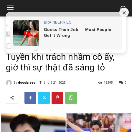
Home
Tin tức
Cả thế giới phải xin lỗi Bích Tuyền khi trách nhầm cô...
Tin tức
Cả thế giới phải xin lỗi Bích
Tuyền khi trách nhầm cô ấy,
giờ thì sự thật đã sáng tỏ
By
dogsbreed
Tháng 9 21, 2025
18295
0