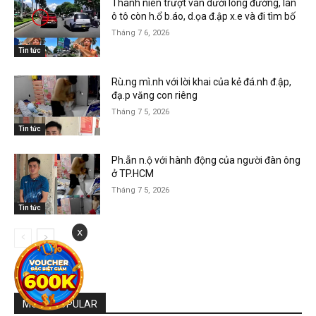
Thanh niên trượt ván dưới lòng đường, làn
ô tô còn h.ổ b.áo, d.ọa đ.ập x.e và đi tìm bố
Tháng 7 6, 2026
Tin tức
Rù.ng mì.nh với lời khai của kẻ đá.nh đ.ập,
đạ.p văng con riêng
Tháng 7 5, 2026
Tin tức
Ph.ẫn n.ộ với hành động của người đàn ông
ở TP.HCM
Tháng 7 5, 2026
Tin tức
x
MOST POPULAR