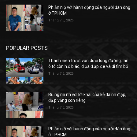
Ph.ẫn n.ộ với hành động của người đàn ông
ở TP.HCM
Tháng 7 5, 2026
POPULAR POSTS
Thanh niên trượt ván dưới lòng đường, làn
ô tô còn h.ổ b.áo, d.ọa đ.ập x.e và đi tìm bố
Tháng 7 6, 2026
Rù.ng mì.nh với lời khai của kẻ đá.nh đ.ập,
đạ.p văng con riêng
Tháng 7 5, 2026
Ph.ẫn n.ộ với hành động của người đàn ông
ở TP.HCM